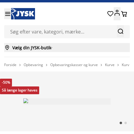






Vælg din JYSK-butik

Forside
Opbevaring
Opbevaringskasser og kurve
Kurve
Kurv F




-50%
Så længe lager haves