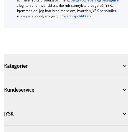
for hele JYSKs produktsortiment.
Salgs- og leveringsbetingelser
. Jeg kan til enhver tid trække mit samtykke tilbage på JYSKs
hjemmeside. Jeg kan læse mere om, hvordan JYSK behandler
mine personoplysninger, i
Privatlivspolitikken
.

Kategorier

Kundeservice

JYSK