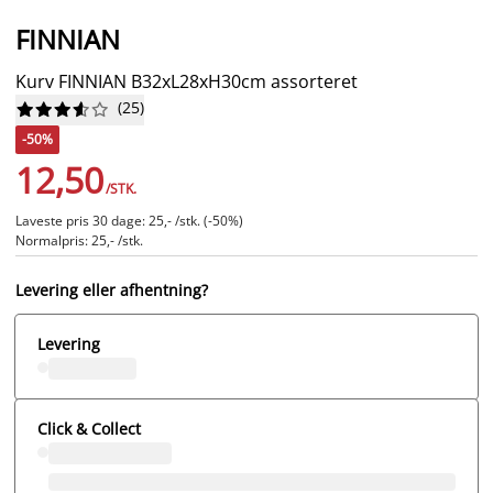
FINNIAN
Kurv FINNIAN B32xL28xH30cm assorteret
(
25
)










-50%
12,50
/STK.
Laveste pris 30 dage: 25,- /stk. (-50%)
Normalpris: 25,- /stk.
Levering eller afhentning?
Levering
Click & Collect