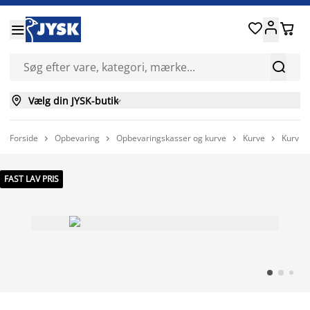






Vælg din JYSK-butik

Forside
Opbevaring
Opbevaringskasser og kurve
Kurve
Kurv E




FAST LAV PRIS