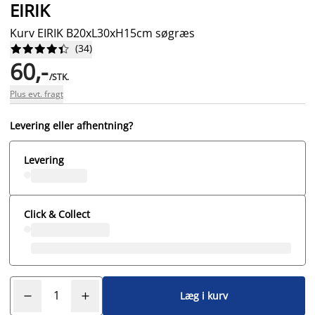
EIRIK
Kurv EIRIK B20xL30xH15cm søgræs
(
34
)










60,-
/STK.
Plus evt. fragt
Levering eller afhentning?
Levering
Click & Collect
Læg i kurv