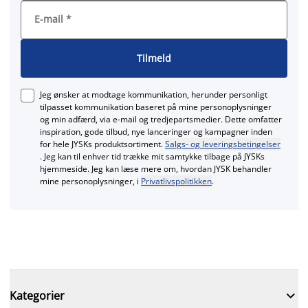
E-mail
*
Tilmeld
Jeg ønsker at modtage kommunikation, herunder personligt
tilpasset kommunikation baseret på mine personoplysninger
og min adfærd, via e‑mail og tredjepartsmedier. Dette omfatter
inspiration, gode tilbud, nye lanceringer og kampagner inden
for hele JYSKs produktsortiment.
Salgs- og leveringsbetingelser
. Jeg kan til enhver tid trække mit samtykke tilbage på JYSKs
hjemmeside. Jeg kan læse mere om, hvordan JYSK behandler
mine personoplysninger, i
Privatlivspolitikken
.

Kategorier