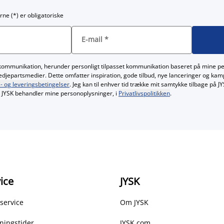
rne (*) er obligatoriske
E-mail
*
kommunikation, herunder personligt tilpasset kommunikation baseret på mine p
redjepartsmedier. Dette omfatter inspiration, gode tilbud, nye lanceringer og ka
- og leveringsbetingelser
. Jeg kan til enhver tid trække mit samtykke tilbage på 
JYSK behandler mine personoplysninger, i
Privatlivspolitikken
.
ice
JYSK
service
Om JYSK
ningstider
JYSK.com