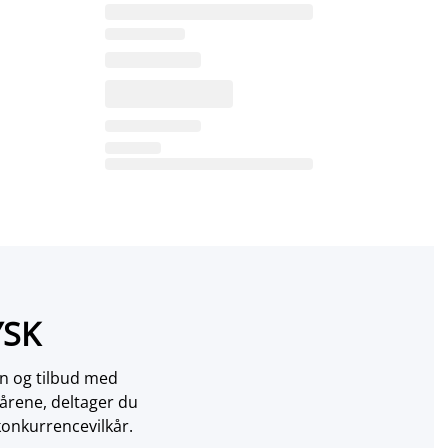
YSK
on og tilbud med
årene, deltager du
konkurrencevilkår.