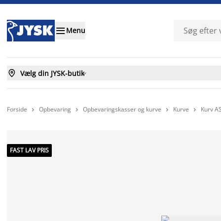

Menu

Vælg din JYSK-butik

Forside
Opbevaring
Opbevaringskasser og kurve
Kurve
Kurv A




FAST LAV PRIS