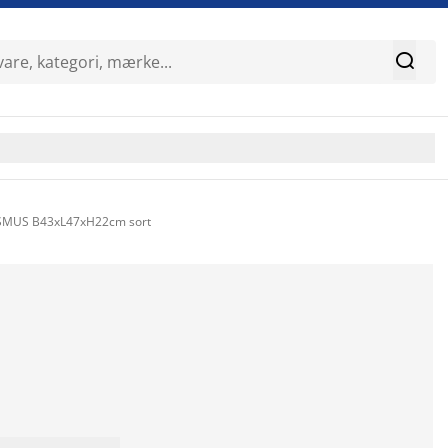

SMUS B43xL47xH22cm sort