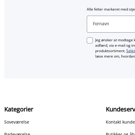
Alle felter markeret med stje
Fornavn
Jeg ønsker at modtage 
adfærd, via e‑mail og t
produktsortiment.
Salgs
læse mere om, hvordan 
Kategorier
Kundeserv
Soveværelse
Kontakt kunde
Badeværelse
Butikker og åb