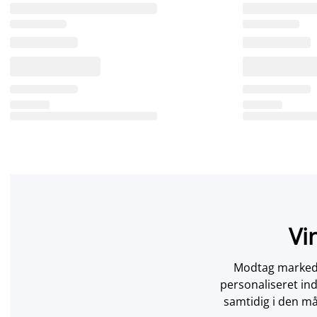
Vi
Modtag markedsf
personaliseret in
samtidig i den må