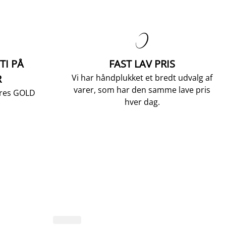

TI PÅ
FAST LAV PRIS
R
Vi har håndplukket et bredt udvalg af
varer, som har den samme lave pris
vores GOLD
hver dag.