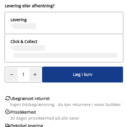
Levering eller afhentning?
Levering
Click & Collect
Læg i kurv

Ubegrænset returret
Ingen tidsbegrænsning - du kan returnere i vores butikker

Prissikkerhed
30 dages prissikkerhed på alle varer

Fleksibel levering