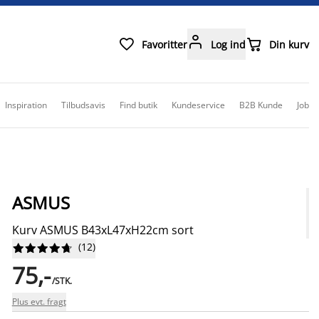



Favoritter
Log ind
Din kurv
Inspiration
Tilbudsavis
Find butik
Kundeservice
B2B Kunde
Job
ASMUS
Kurv ASMUS B43xL47xH22cm sort
(
12
)










75,-
/STK.
Plus evt. fragt