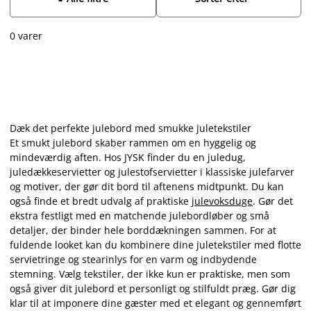
julepuder og bløde juleplaider. Fuldend julestemningen i
køkkenet med fine juleviskestykker. Find de fineste
0 varer
juletekstiler til dit hjem hos JYSK!
Dæk det perfekte julebord med smukke juletekstiler
Et smukt julebord skaber rammen om en hyggelig og
mindeværdig aften. Hos JYSK finder du en juledug,
juledækkeservietter og julestofservietter i klassiske julefarver
og motiver, der gør dit bord til aftenens midtpunkt. Du kan
også finde et bredt udvalg af praktiske
julevoksduge
. Gør det
ekstra festligt med en matchende julebordløber og små
detaljer, der binder hele borddækningen sammen. For at
fuldende looket kan du kombinere dine juletekstiler med flotte
servietringe og stearinlys for en varm og indbydende
stemning. Vælg tekstiler, der ikke kun er praktiske, men som
også giver dit julebord et personligt og stilfuldt præg. Gør dig
klar til at imponere dine gæster med et elegant og gennemført