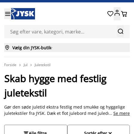






Vælg din JYSK-butik

Forside
Jul
Juletekstil


Skab hygge med festlig
juletekstil
Gør den søde juletid ekstra festlig med smukke og hyggelige
juletekstiler fra JYSK. Dæk et flot julebord med juledug,
...
Se mere
julebordløber og juledækkeservietter med klassiske
julemotiver og farver. Giv dine gæster en varm velkomst med
en juledørmåtte, og sørg for ekstra hygge i sofaen med


Alle filtre
Sortér efter