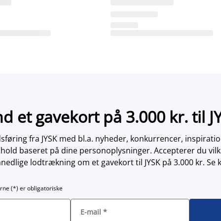
nd et gavekort på 3.000 kr. til J
øring fra JYSK med bl.a. nyheder, konkurrencer, inspirati
dhold baseret på dine personoplysninger. Accepterer du vilk
nedlige lodtrækning om et gavekort til JYSK på 3.000 kr. Se 
rne (*) er obligatoriske
E-mail
*