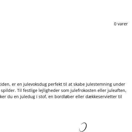
0 varer
etiden, er en julevoksdug perfekt til at skabe julestemning under
lder. Til festlige lejligheder som julefrokosten eller juleaften,
r du en juledug i stof, en bordløber eller dækkeservietter til
