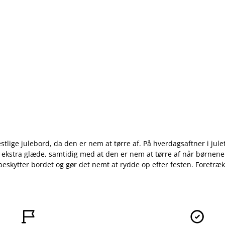
estlige julebord, da den er nem at tørre af. På hverdagsaftner i jul
ekstra glæde, samtidig med at den er nem at tørre af når børnene spi
kytter bordet og gør det nemt at rydde op efter festen. Foretrække

