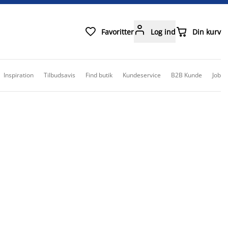



Favoritter
Log ind
Din kurv
Inspiration
Tilbudsavis
Find butik
Kundeservice
B2B Kunde
Job