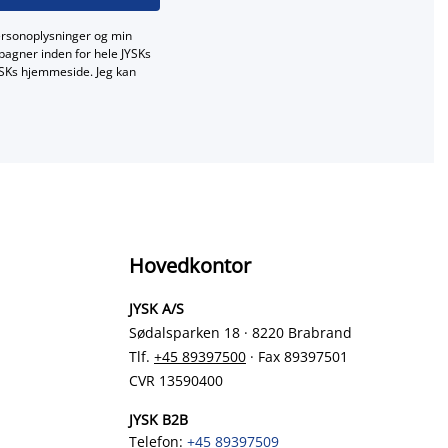
ersonoplysninger og min
mpagner inden for hele JYSKs
JYSKs hjemmeside. Jeg kan
Hovedkontor
JYSK A/S
Sødalsparken 18 · 8220 Brabrand
Tlf.
+45 89397500
· Fax 89397501
CVR 13590400
JYSK B2B
Telefon:
+45 89397509