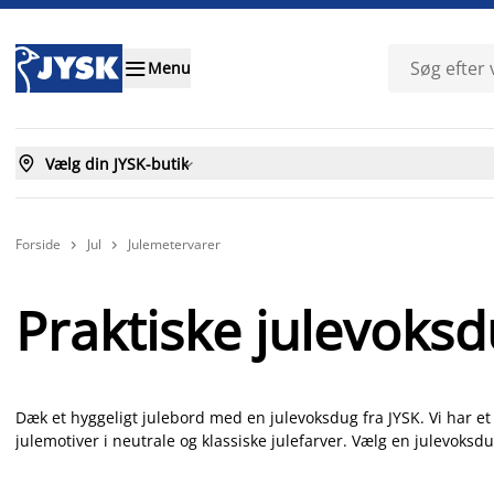

Menu

Vælg din JYSK-butik

Forside
Jul
Julemetervarer


Praktiske julevoks
Dæk et hyggeligt julebord med en julevoksdug fra JYSK. Vi har et
julemotiver i neutrale og klassiske julefarver. Vælg en julevoksdug
til både hverdag, julefrokost og juleaften. Vores julevoksduge 
tilpasses. Bestem selv målene og find en juledug, der passer perfe