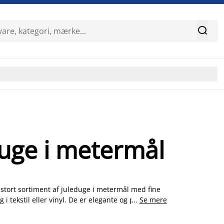

duge i metermål
 stort sortiment af juleduge i metermål med fine
 i tekstil eller vinyl. De er elegante og praktiske
...
Se mere
har en bredde på 140 cm, og kan derudover
kt til dit bord.