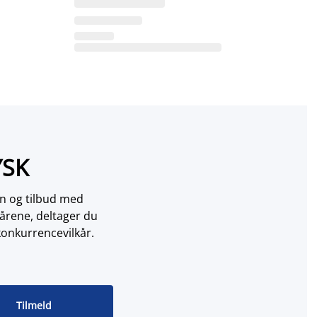
YSK
on og tilbud med
årene, deltager du
konkurrencevilkår.
Tilmeld