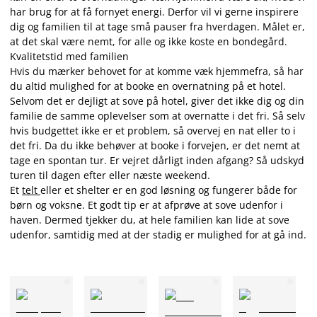
har brug for at få fornyet energi. Derfor vil vi gerne inspirere
dig og familien til at tage små pauser fra hverdagen. Målet er,
at det skal være nemt, for alle og ikke koste en bondegård.
Kvalitetstid med familien
Hvis du mærker behovet for at komme væk hjemmefra, så har
du altid mulighed for at booke en overnatning på et hotel.
Selvom det er dejligt at sove på hotel, giver det ikke dig og din
familie de samme oplevelser som at overnatte i det fri. Så selv
hvis budgettet ikke er et problem, så overvej en nat eller to i
det fri. Da du ikke behøver at booke i forvejen, er det nemt at
tage en spontan tur. Er vejret dårligt inden afgang? Så udskyd
turen til dagen efter eller næste weekend.
Et
telt
eller et shelter er en god løsning og fungerer både for
børn og voksne. Et godt tip er at afprøve at sove udenfor i
haven. Dermed tjekker du, at hele familien kan lide at sove
udenfor, samtidig med at der stadig er mulighed for at gå ind.