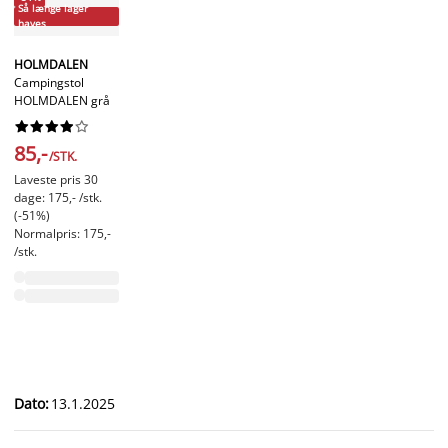
Så længe lager
haves
HOLMDALEN
Campingstol
HOLMDALEN grå










85,-
/STK.
Laveste pris 30
dage: 175,- /stk.
(-51%)
Normalpris: 175,-
/stk.
Dato
:
13.1.2025