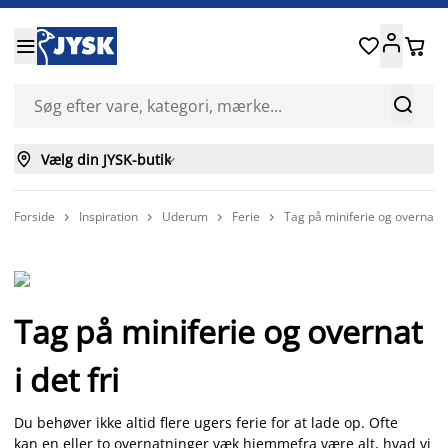






Vælg din JYSK-butik

Forside
Inspiration
Uderum
Ferie
Tag på miniferie og overnat i 




Tag på miniferie og overnat
i det fri
Du behøver ikke altid flere ugers ferie for at lade op. Ofte
kan en eller to overnatninger væk hjemmefra være alt, hvad vi