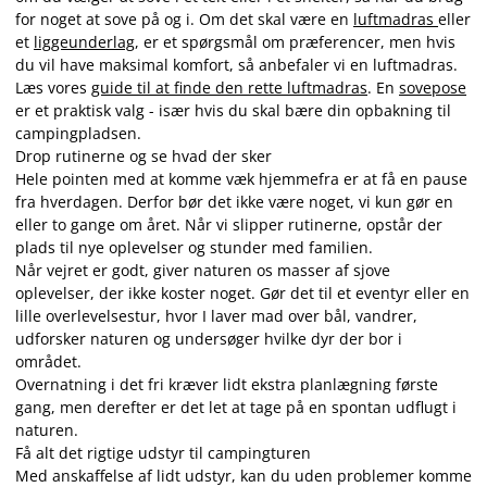
for noget at sove på og i. Om det skal være en
luftmadras
eller
et
liggeunderlag
, er et spørgsmål om præferencer, men hvis
du vil have maksimal komfort, så anbefaler vi en luftmadras.
Læs vores
guide til at finde den rette luftmadras
. En
sovepose
er et praktisk valg - især hvis du skal bære din opbakning til
campingpladsen.
Drop rutinerne og se hvad der sker
Hele pointen med at komme væk hjemmefra er at få en pause
fra hverdagen. Derfor bør det ikke være noget, vi kun gør en
eller to gange om året. Når vi slipper rutinerne, opstår der
plads til nye oplevelser og stunder med familien.
Når vejret er godt, giver naturen os masser af sjove
oplevelser, der ikke koster noget. Gør det til et eventyr eller en
lille overlevelsestur, hvor I laver mad over bål, vandrer,
udforsker naturen og undersøger hvilke dyr der bor i
området.
Overnatning i det fri kræver lidt ekstra planlægning første
gang, men derefter er det let at tage på en spontan udflugt i
naturen.
Få alt det rigtige udstyr til campingturen
Med anskaffelse af lidt udstyr, kan du uden problemer komme