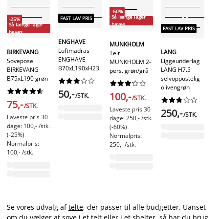
-60%
Så længe lager
FAST LAV PRIS
-25%
haves
Så længe lager
FAST LAV PRIS
haves
ENGHAVE
MUNKHOLM
Luftmadras
BIRKEVANG
LANG
Telt
ENGHAVE
Sovepose
Liggeunderlag
MUNKHOLM 2-
B70xL190xH23
BIRKEVANG
LANG H7.5
pers. grøn/grå
B75xL190 grøn
selvoppustelig




















olivengrøn










50,-
100,-
/STK.
/STK.










75,-
/STK.
Laveste pris 30
250,-
/STK.
Laveste pris 30
dage: 250,- /stk.
dage: 100,- /stk.
(-60%)
(-25%)
Normalpris:
Normalpris:
250,- /stk.
100,- /stk.
Se vores udvalg af
telte
, der passer til alle budgetter. Uanset
om du vælger at sove i et telt eller i et shelter, så har du brug