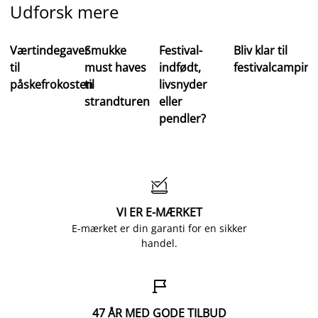
Udforsk mere
Værtindegaver
Smukke
Festival-
Bliv klar til
til
must haves
indfødt,
festivalcamping
påskefrokosten
til
livsnyder
strandturen
eller
pendler?

VI ER E-MÆRKET
E-mærket er din garanti for en sikker
handel.

47 ÅR MED GODE TILBUD