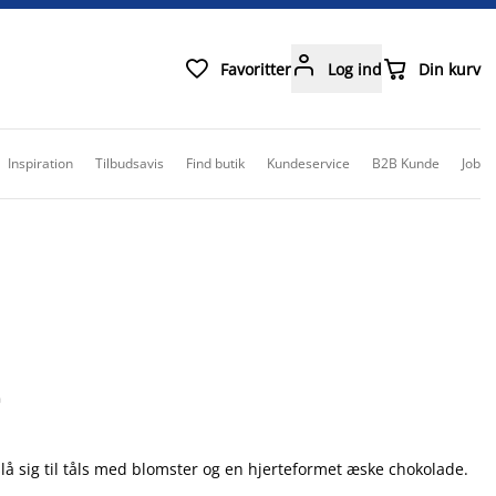



Favoritter
Log ind
Din kurv
Inspiration
Tilbudsavis
Find butik
Kundeservice
B2B Kunde
Job
å sig til tåls med blomster og en hjerteformet æske chokolade.