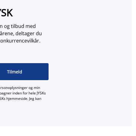
YSK
on og tilbud med
årene, deltager du
konkurrencevilkår.
Tilmeld
ersonoplysninger og min
mpagner inden for hele JYSKs
JYSKs hjemmeside. Jeg kan