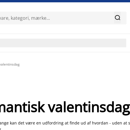

valentinsdag
mantisk valentinsdag
nge kan det være en udfordring at finde ud af hvordan - uden at sl
v.