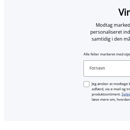
Vi
Modtag markedsf
personaliseret in
samtidig i den må
Alle felter markeret med stje
Fornavn
Jeg ønsker at modtage 
adfærd, via e‑mail og t
produktsortiment.
Salgs
læse mere om, hvordan 