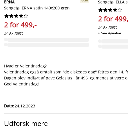
Gold
ERNA
Sengetøj ELLA s
Sengetøj ERNA satin 140x200 grøn




















2 for 499,
2 for 499,-
349,- /sæt
349,- /sæt
+ flere størrelser
Hvad er Valentinsdag?
Valentinsdag også omtalt som "de elskedes dag" fejres den 14. f
Dagen blev indført af pave Gelasius i år 496, og menes at være 
God Valentinsdag!
Dato
:
24.12.2023
Udforsk mere