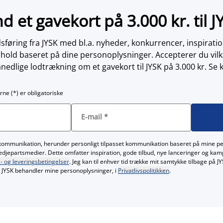
nd et gavekort på 3.000 kr. til J
øring fra JYSK med bl.a. nyheder, konkurrencer, inspirati
dhold baseret på dine personoplysninger. Accepterer du vilk
nedlige lodtrækning om et gavekort til JYSK på 3.000 kr. Se 
rne (*) er obligatoriske
E-mail
*
kommunikation, herunder personligt tilpasset kommunikation baseret på mine p
redjepartsmedier. Dette omfatter inspiration, gode tilbud, nye lanceringer og ka
- og leveringsbetingelser
. Jeg kan til enhver tid trække mit samtykke tilbage på 
JYSK behandler mine personoplysninger, i
Privatlivspolitikken
.