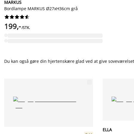
MARKUS
Bordlampe MARKUS Ø27xH36cm grå










199,-
/STK.
Du kan også gøre din hjertenskære glad ved at give soveværelset 
ELLA