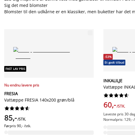
Sig det med blomster
Blomster til den udkårne er en klassiker, men buketter har det m
-53%
Et godt tilbud
FAST LAV PRIS
INKALILJE
Nu endnu lavere pris
Vattæppe INKAL
FRESIA










Vattæppe FRESIA 140x200 grøn/blå
60,-
/STK.










Laveste pris 30 dag
85,-
/STK.
Normalpris: 129,- /
Førpris
90,- /stk.