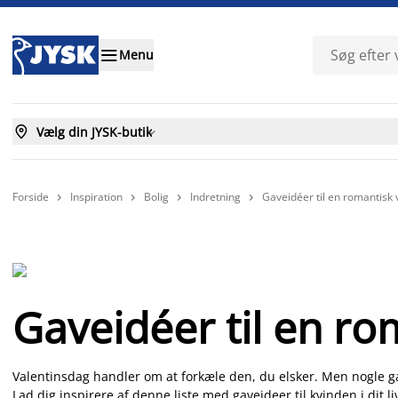

Menu

Vælg din JYSK-butik

Forside
Inspiration
Bolig
Indretning
Gaveidéer til en romantisk 




Gaveidéer til en ro
Valentinsdag handler om at forkæle den, du elsker. Men nogle ga
Lad dig inspirere af denne liste med gaveideer til kvinden i dit li