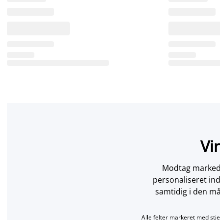
Vi
Modtag markedsf
personaliseret in
samtidig i den må
Alle felter markeret med stje