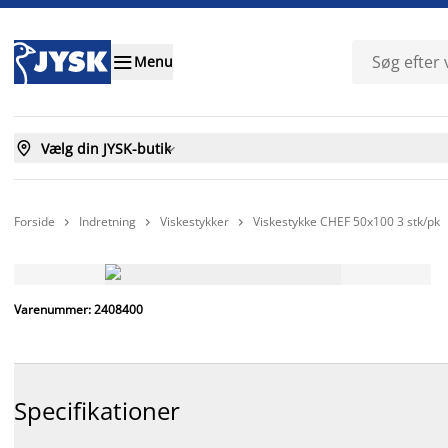

Menu

Vælg din JYSK-butik

Forside
Indretning
Viskestykker
Viskestykke CHEF 50x100 3 stk/pk



FAST LAV PRIS
Varenummer: 2408400
Specifikationer