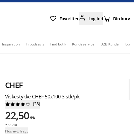



Favoritter
Log ind
Din kurv
Inspiration
Tilbudsavis
Find butik
Kundeservice
B2B Kunde
Job
CHEF
Viskestykke CHEF 50x100 3 stk/pk
(
28
)










22,50
/PK.
7,50 /Stk
Plus evt. fragt