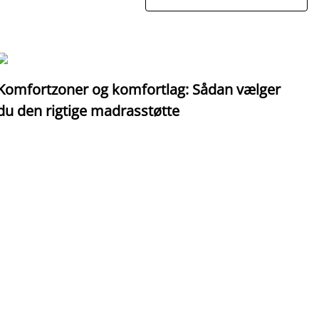
Komfortzoner og komfortlag: Sådan vælger
I
du den rigtige madrasstøtte
o