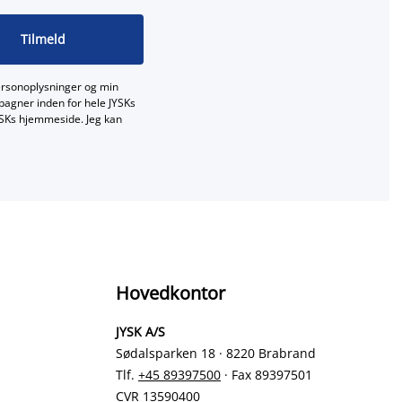
Tilmeld
ersonoplysninger og min
mpagner inden for hele JYSKs
JYSKs hjemmeside. Jeg kan
Hovedkontor
JYSK A/S
Sødalsparken 18 · 8220 Brabrand
Tlf.
+45 89397500
· Fax 89397501
CVR 13590400