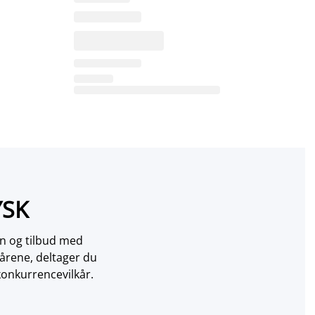
YSK
on og tilbud med
årene, deltager du
konkurrencevilkår.