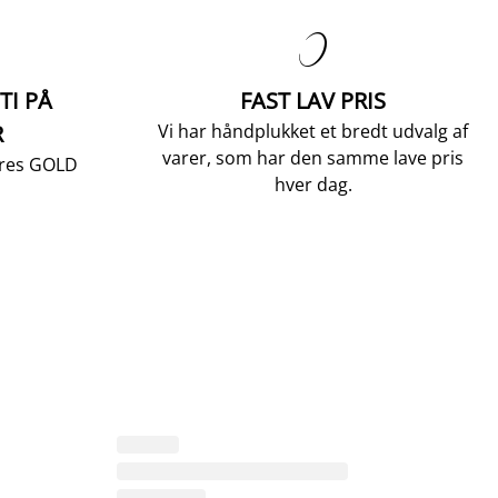

TI PÅ
FAST LAV PRIS
R
Vi har håndplukket et bredt udvalg af
varer, som har den samme lave pris
vores GOLD
hver dag.