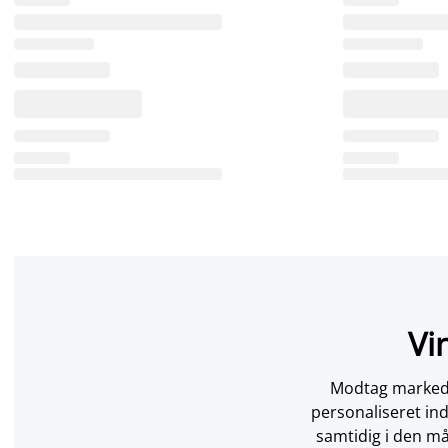
Vi
Modtag markedsf
personaliseret in
samtidig i den må