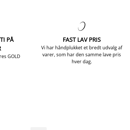

TI PÅ
FAST LAV PRIS
R
Vi har håndplukket et bredt udvalg af
varer, som har den samme lave pris
vores GOLD
hver dag.