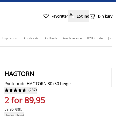



Favoritter
Log ind
Din kurv
Inspiration
Tilbudsavis
Find butik
Kundeservice
B2B Kunde
Job
HAGTORN
Pyntepude HAGTORN 30x50 beige
(
237
)










2 for 89,95
59,95 /stk.
Plus evt. fragt