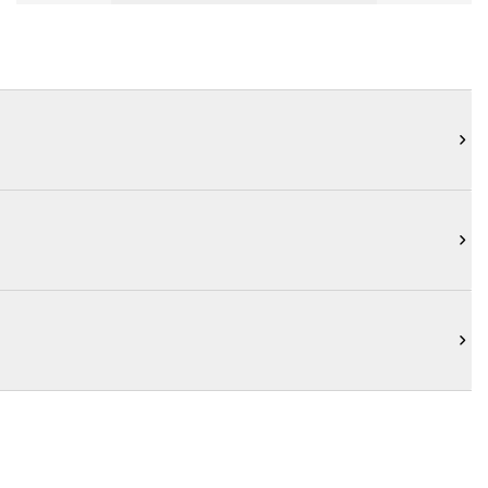


