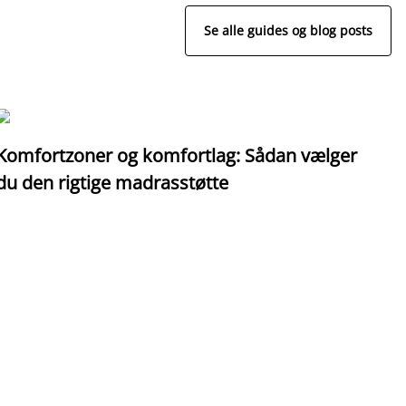
Se alle guides og blog posts
Komfortzoner og komfortlag: Sådan vælger
I
du den rigtige madrasstøtte
o