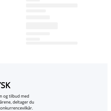
YSK
on og tilbud med
årene, deltager du
konkurrencevilkår.