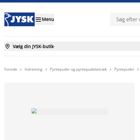

Menu

Vælg din JYSK-butik

Forside
Indretning
Pyntepuder og pyntepudebetræk
Pyntepuder


