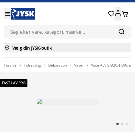






Vælg din JYSK-butik

Forside
Indretning
Dekoration
Vaser
Vase ALVIS Ø20xH30cm h




FAST LAV PRIS