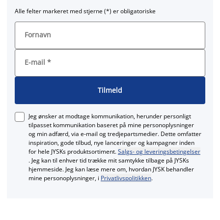
Alle felter markeret med stjerne (*) er obligatoriske
Fornavn
E-mail
*
Tilmeld
Jeg ønsker at modtage kommunikation, herunder personligt
tilpasset kommunikation baseret på mine personoplysninger
og min adfærd, via e‑mail og tredjepartsmedier. Dette omfatter
inspiration, gode tilbud, nye lanceringer og kampagner inden
for hele JYSKs produktsortiment.
Salgs- og leveringsbetingelser
. Jeg kan til enhver tid trække mit samtykke tilbage på JYSKs
hjemmeside. Jeg kan læse mere om, hvordan JYSK behandler
mine personoplysninger, i
Privatlivspolitikken
.