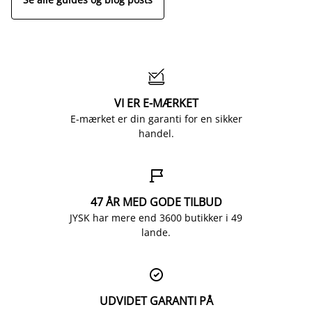

VI ER E-MÆRKET
E-mærket er din garanti for en sikker
handel.

47 ÅR MED GODE TILBUD
JYSK har mere end 3600 butikker i 49
lande.

UDVIDET GARANTI PÅ