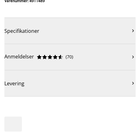
Varenummer: 4911489
Specifikationer

Anmeldelser
(
70
)











Levering
