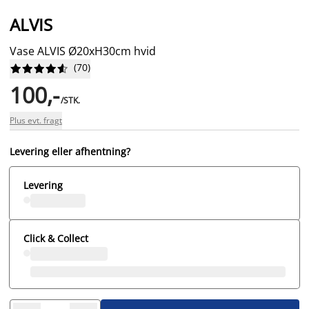
ALVIS
Vase ALVIS Ø20xH30cm hvid
(
70
)










100,-
/STK.
Plus evt. fragt
Levering eller afhentning?
Levering
Click & Collect