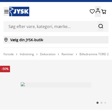






Vælg din JYSK-butik

Forside
Indretning
Dekoration
Rammer
Billedramme TORD 21x




-50%