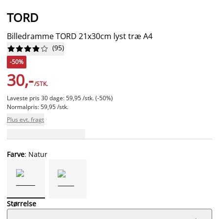
TORD
Billedramme TORD 21x30cm lyst træ A4
(
95
)










-50%
30,-
/STK.
Laveste pris 30 dage: 59,95 /stk. (-50%)
Normalpris: 59,95 /stk.
Plus evt. fragt
Farve
: Natur
Størrelse