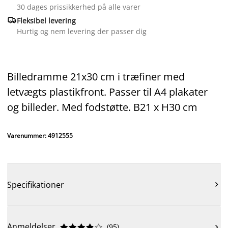
30 dages prissikkerhed på alle varer

Fleksibel levering
Hurtig og nem levering der passer dig
Billedramme 21x30 cm i træfiner med
letvægts plastikfront. Passer til A4 plakater
og billeder. Med fodstøtte. B21 x H30 cm
Varenummer: 4912555
Specifikationer

Anmeldelser
(
95
)










