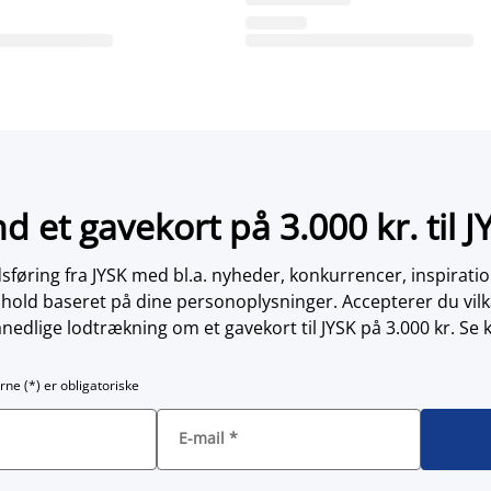
nd et gavekort på 3.000 kr. til J
øring fra JYSK med bl.a. nyheder, konkurrencer, inspirati
dhold baseret på dine personoplysninger. Accepterer du vilk
nedlige lodtrækning om et gavekort til JYSK på 3.000 kr. Se 
rne (*) er obligatoriske
E-mail
*