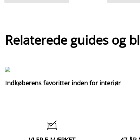
Relaterede guides og b
Indkøberens favoritter inden for interiør

VI ER E-MÆRKET
47 ÅR