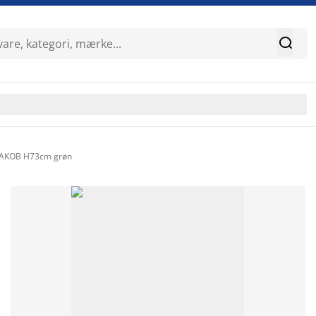

 JAKOB H73cm grøn