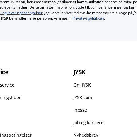
kommunikation, herunder personligt tilpasset kommunikation baseret på mine p
redjepartsmedier. Dette omfatter inspiration, gode tilbud, nye lanceringer og ka
- og leveringsbetingelser
. Jeg kan til enhver tid trække mit samtykke tilbage på 
JYSK behandler mine personoplysninger, i
Privatlivspolitikken
.
ice
JYSK
service
Om JYSK
ningstider
JYSK.com
Presse
Job og karriere
ringsbetingelser
Nyhedsbrev