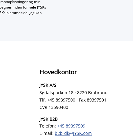
ersonoplysninger og min
mpagner inden for hele JYSKs
JYSKs hjemmeside. Jeg kan
Hovedkontor
JYSK A/S
Sødalsparken 18 · 8220 Brabrand
Tlf.
+45 89397500
· Fax 89397501
CVR 13590400
JYSK B2B
Telefon:
+45 89397509
E-mail:
b2b-dk@JYSK.com