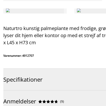
Naturtro kunstig palmeplante med frodige, grø
lyser dit hjem eller kontor op med et strejf af 
x L45 x H73 cm
Varenummer: 4912707
Specifikationer
Anmeldelser
(
9
)









