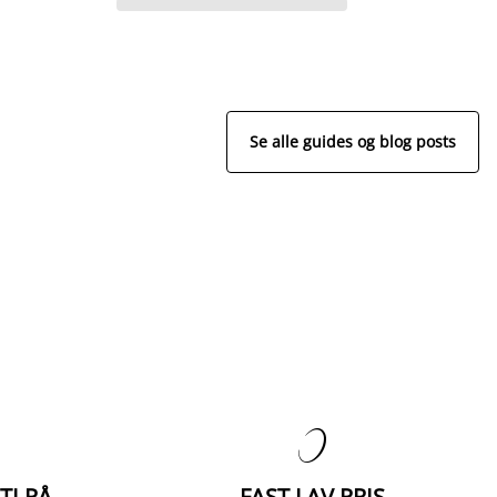
Se alle guides og blog posts

TI PÅ
FAST LAV PRIS