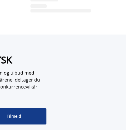
YSK
on og tilbud med
årene, deltager du
konkurrencevilkår.
Tilmeld