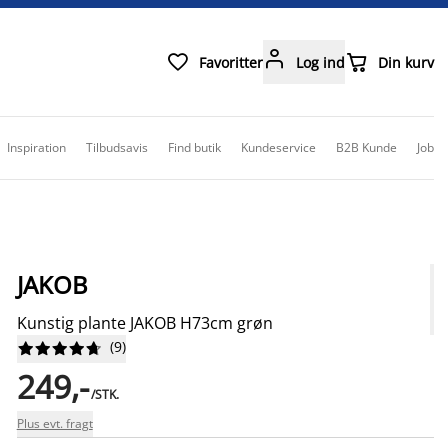



Favoritter
Log ind
Din kurv
Inspiration
Tilbudsavis
Find butik
Kundeservice
B2B Kunde
Job
JAKOB
Kunstig plante JAKOB H73cm grøn
(
9
)










249,-
/STK.
Plus evt. fragt