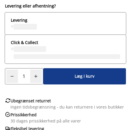
Levering eller afhentning?
Levering
Click & Collect
Læg i kurv

Ubegrænset returret
Ingen tidsbegrænsning - du kan returnere i vores butikker

Prissikkerhed
30 dages prissikkerhed på alle varer

Fleksibel levering