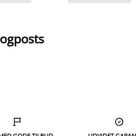
logposts


 MED GODE TILBUD
UDVIDET GARAN