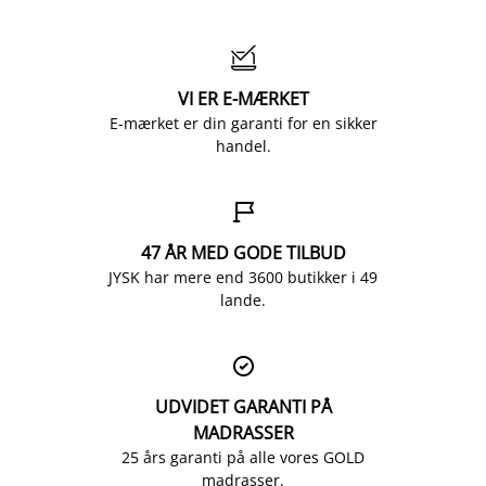

VI ER E-MÆRKET
E-mærket er din garanti for en sikker
handel.

47 ÅR MED GODE TILBUD
JYSK har mere end 3600 butikker i 49
lande.

UDVIDET GARANTI PÅ
MADRASSER
25 års garanti på alle vores GOLD
madrasser.