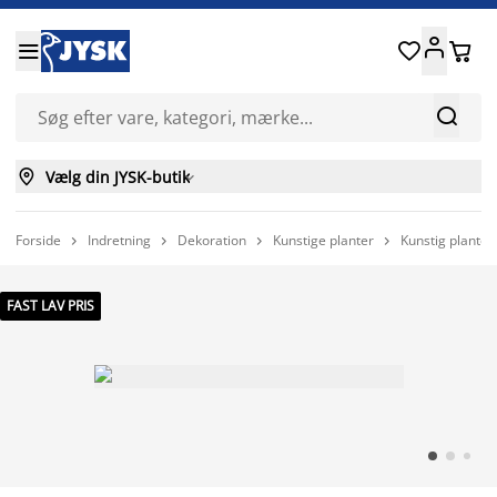






Vælg din JYSK-butik

Forside
Indretning
Dekoration
Kunstige planter
Kunstig plante




FAST LAV PRIS