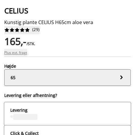
CELIUS
Kunstig plante CELIUS H65cm aloe vera
(
29
)










165,-
/STK.
Plus evt. fragt
Højde

65
Levering eller afhentning?
Levering
Click & Collect