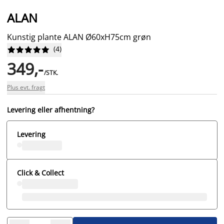
ALAN
Kunstig plante ALAN Ø60xH75cm grøn
(
4
)










349,-
/STK.
Plus evt. fragt
Levering eller afhentning?
Levering
Click & Collect