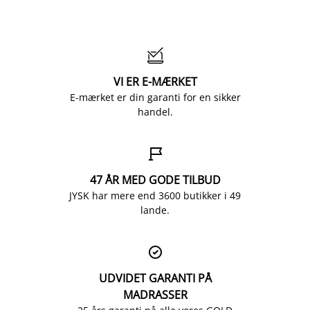

VI ER E-MÆRKET
E-mærket er din garanti for en sikker
handel.

47 ÅR MED GODE TILBUD
JYSK har mere end 3600 butikker i 49
lande.

UDVIDET GARANTI PÅ
MADRASSER