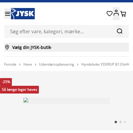






Vælg din JYSK-butik

Forside
Have
Udendørsopbevaring
Hyndeboks YDERUP B133xH64x



-25%
Så længe lager haves