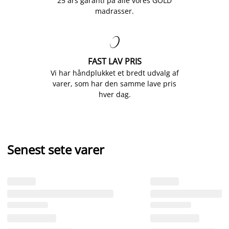
25 års garanti på alle vores GOLD
madrasser.

FAST LAV PRIS
Vi har håndplukket et bredt udvalg af
varer, som har den samme lave pris
hver dag.
Senest sete varer