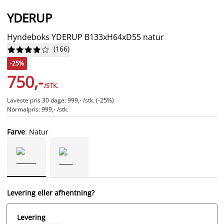
YDERUP
Hyndeboks YDERUP B133xH64xD55 natur
(
166
)










-25%
750,-
/STK.
Laveste pris 30 dage: 999,- /stk. (-25%)
Normalpris: 999,- /stk.
Farve
: Natur
Levering eller afhentning?
Levering