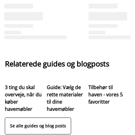
Relaterede guides og blogposts
3 ting du skal
Guide: Vælg de
Tilbehør til
Ve
overveje, når du
rette materialer
haven - vores 5
af
køber
til dine
favoritter
t
havemøbler
havemøbler
Se alle guides og blog posts