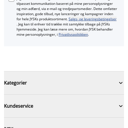
tilpasset kommunikation baseret på mine personoplysninger
og min adfærd, via e‑mail og tredjepartsmedier. Dette omfatter
inspiration, gode tilbud, nye lanceringer og kampagner inden
for hele JYSKs produktsortiment.
Salgs- og leveringsbetingelser
. Jeg kan til enhver tid trække mit samtykke tilbage på JYSKs
hjemmeside. Jeg kan læse mere om, hvordan JYSK behandler
mine personoplysninger, i
Privatlivspolitikken
.

Kategorier

Kundeservice