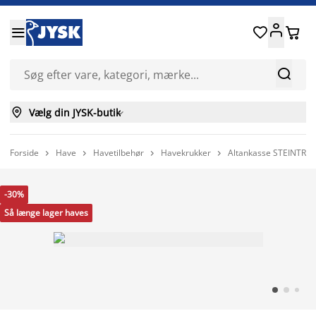






Vælg din JYSK-butik

Forside
Have
Havetilbehør
Havekrukker
Altankasse STEINTRO




-30%
Så længe lager haves