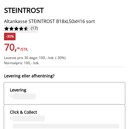
STEINTROST
Altankasse STEINTROST B18xL50xH16 sort
(
17
)










-30%
70,-
/STK.
Laveste pris 30 dage: 100,- /stk. (-30%)
Normalpris: 100,- /stk.
Levering eller afhentning?
Levering
Click & Collect