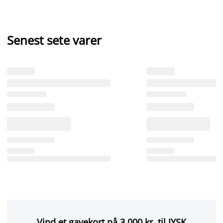
Senest sete varer
Vind et gavekort på 3.000 kr. til JYSK