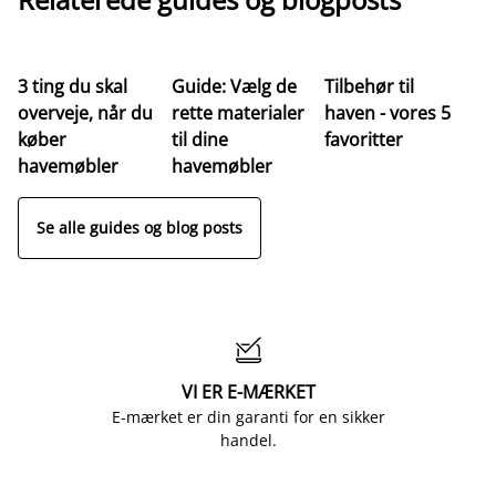
3 ting du skal
Guide: Vælg de
Tilbehør til
Ve
overveje, når du
rette materialer
haven - vores 5
af
køber
til dine
favoritter
t
havemøbler
havemøbler
Se alle guides og blog posts

VI ER E-MÆRKET
E-mærket er din garanti for en sikker
handel.