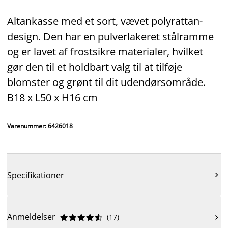
Altankasse med et sort, vævet polyrattan-
design. Den har en pulverlakeret stålramme
og er lavet af frostsikre materialer, hvilket
gør den til et holdbart valg til at tilføje
blomster og grønt til dit udendørsområde.
B18 x L50 x H16 cm
Varenummer: 6426018
Specifikationer

Anmeldelser
(
17
)










