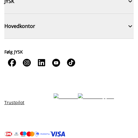

JYSK

Hovedkontor
Følg JYSK





Trustpilot