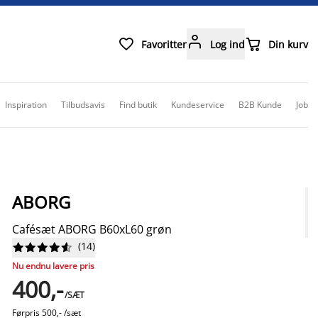



Favoritter
Log ind
Din kurv
Inspiration
Tilbudsavis
Find butik
Kundeservice
B2B Kunde
Job
ABORG
Cafésæt ABORG B60xL60 grøn
(
14
)










Nu endnu lavere pris
400,-
/SÆT
Førpris
500,- /sæt