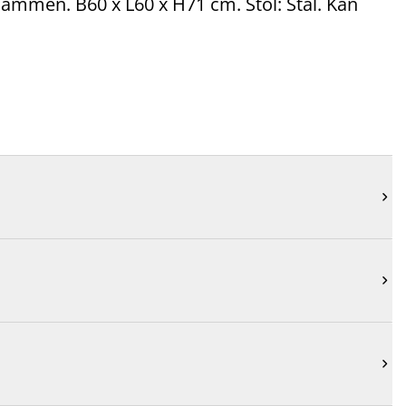
sammen. B60 x L60 x H71 cm. Stol: Stål. Kan


