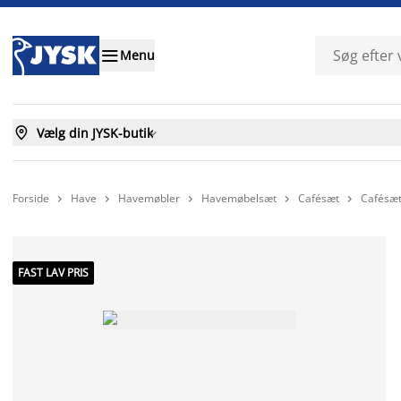

Menu

Vælg din JYSK-butik

Forside
Have
Havemøbler
Havemøbelsæt
Cafésæt
Cafésæ





FAST LAV PRIS