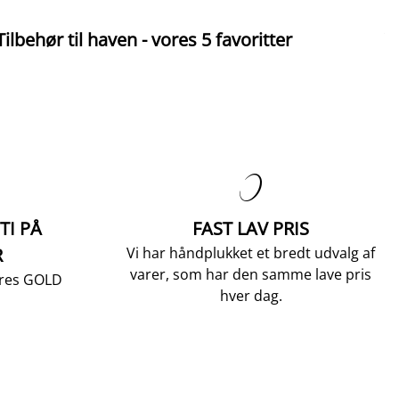
Tilbehør til haven - vores 5 favoritter
V

TI PÅ
FAST LAV PRIS
R
Vi har håndplukket et bredt udvalg af
varer, som har den samme lave pris
vores GOLD
hver dag.