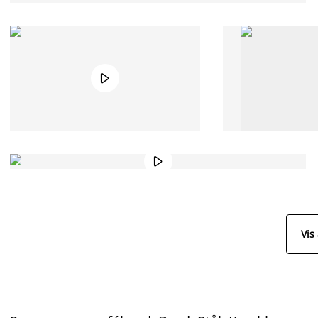


Vis 