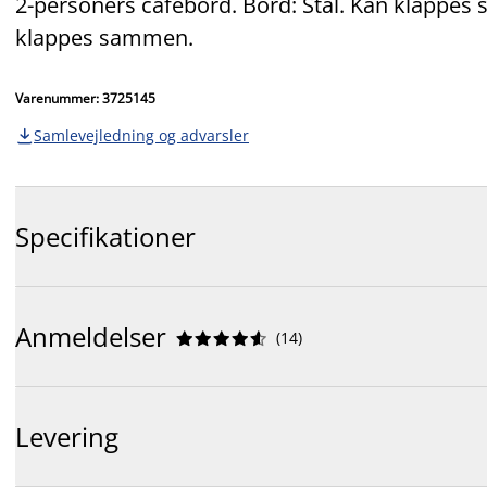
2-personers cafébord. Bord: Stål. Kan klappes 
klappes sammen.
Varenummer: 3725145
Samlevejledning og advarsler

Specifikationer
Anmeldelser
(
14
)










Levering