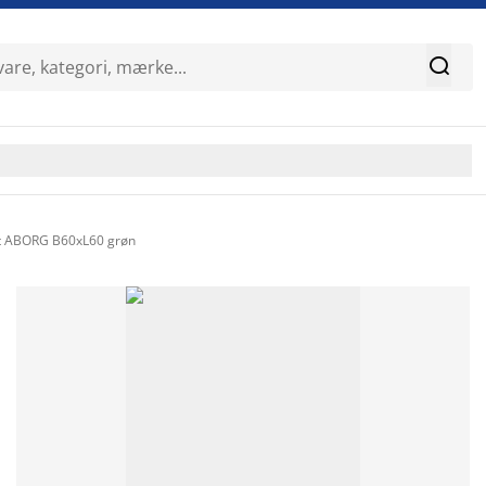

t ABORG B60xL60 grøn