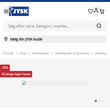






Vælg din JYSK-butik

Forside
Have
Havehynder
Sædehynder til havestole
Havehynde




-50%
Så længe lager haves