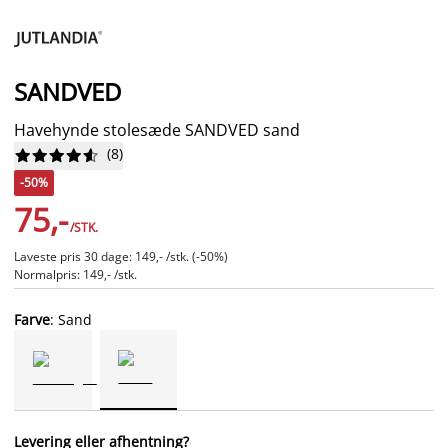
SANDVED
Havehynde stolesæde SANDVED sand
(
8
)










-50%
75,-
/STK.
Laveste pris 30 dage: 149,- /stk. (-50%)
Normalpris: 149,- /stk.
Farve
: Sand
Levering eller afhentning?