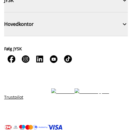

JYSK

Hovedkontor
Følg JYSK





Trustpilot