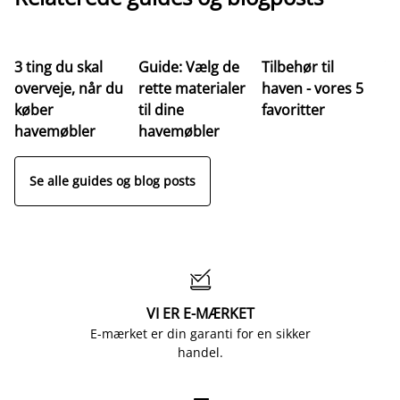
3 ting du skal
Guide: Vælg de
Tilbehør til
Ve
overveje, når du
rette materialer
haven - vores 5
af
køber
til dine
favoritter
t
havemøbler
havemøbler
Se alle guides og blog posts

VI ER E-MÆRKET
E-mærket er din garanti for en sikker
handel.