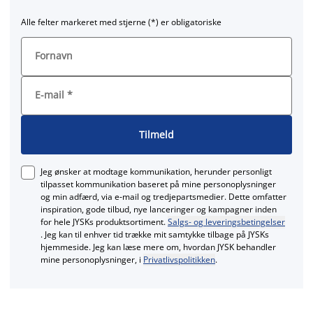
Alle felter markeret med stjerne (*) er obligatoriske
Fornavn
E-mail
*
Tilmeld
Jeg ønsker at modtage kommunikation, herunder personligt
tilpasset kommunikation baseret på mine personoplysninger
og min adfærd, via e‑mail og tredjepartsmedier. Dette omfatter
inspiration, gode tilbud, nye lanceringer og kampagner inden
for hele JYSKs produktsortiment.
Salgs- og leveringsbetingelser
. Jeg kan til enhver tid trække mit samtykke tilbage på JYSKs
hjemmeside. Jeg kan læse mere om, hvordan JYSK behandler
mine personoplysninger, i
Privatlivspolitikken
.