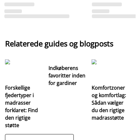
Relaterede guides og blogposts
Indkøberens
favoritter inden
for gardiner
Forskellige
Komfortzoner
fjedertyper i
og komfortlag:
I
madrasser
Sådan vælger
fa
forklaret: Find
du den rigtige
fo
den rigtige
madrasstøtte
o
støtte