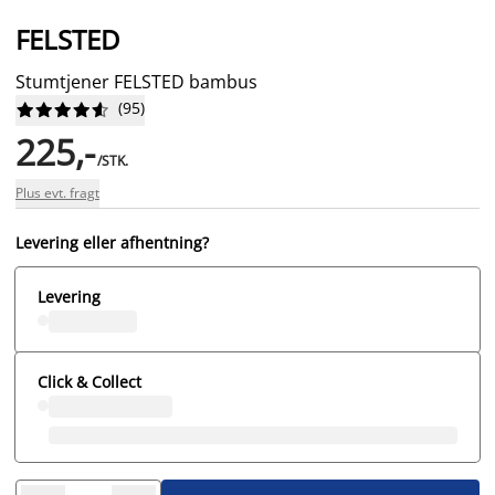
FELSTED
Stumtjener FELSTED bambus
(
95
)










225,-
/STK.
Plus evt. fragt
Levering eller afhentning?
Levering
Click & Collect