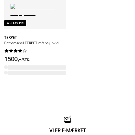
FAST LAV PRIS
TERPET
Entremøbel TERPET m/spejl hvid










1500,-
/STK.

VI ER E-MÆRKET