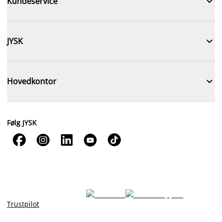

Kundeservice

JYSK

Hovedkontor
Følg JYSK





Trustpilot