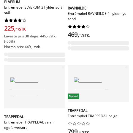
ELVERUM
Entremøbel ELVERUM 3 hylder sort
RAVNKILDE
stål
Entrémøbel RAVNKILDE 4 hylder lys
sand




















225,-
/STK.
469,-
/STK.
Laveste pris 30 dage: 449,- /stk.
(-50%)
Normalpris: 449,- /stk.
Nyhed
TRAPPEDAL
Entrémøbel TRAPPEDAL beige
TRAPPEDAL
Entremøbel TRAPPEDAL varm










egefarve/sort
799,-
/STK.