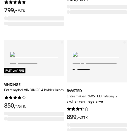










799,-
/STK.
FAST LAV PRIS
VINDINGE
Entremøbel VINDINGE 4 hylder krom
RAVSTED
Entrémøbel RAVSTED m/spejl 2










skuffer varm egefarve
850,-
/STK.










899,-
/STK.