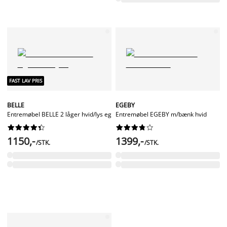
FAST LAV PRIS
BELLE
EGEBY
Entremøbel BELLE 2 låger hvid/lys eg
Entremøbel EGEBY m/bænk hvid




















1150,-
1399,-
/STK.
/STK.