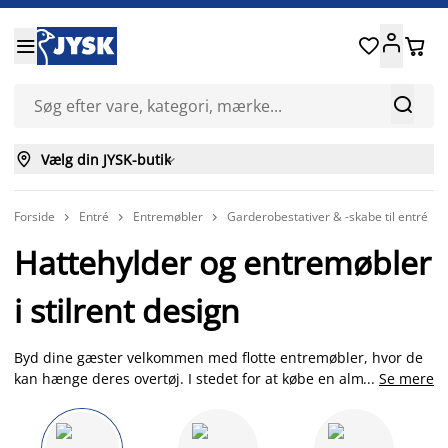






Vælg din JYSK-butik

Forside
Entré
Entremøbler
Garderobestativer & -skabe til entré



Hattehylder og entremøbler
i stilrent design
Byd dine gæster velkommen med flotte entremøbler, hvor de
kan hænge deres overtøj. I stedet for at købe en almindelig
...
Se mere
knagerække, kan du vælge at købe en hattehylde med
indbygget knagerække i massiv træ, eller et funktionelt
entremøbel med både knager og skohylder. Hvis du ønsker at