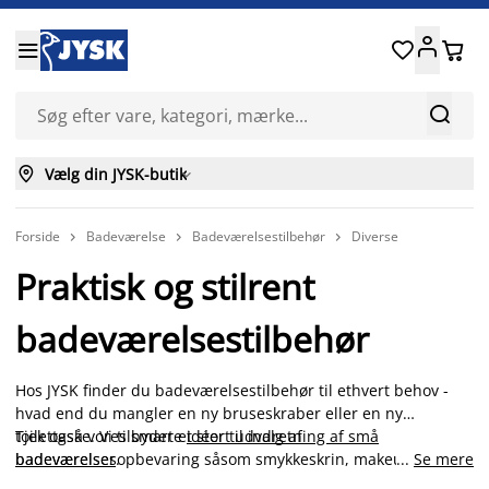






Vælg din JYSK-butik

Forside
Badeværelse
Badeværelsestilbehør
Diverse



Praktisk og stilrent
badeværelsestilbehør
Hos JYSK finder du badeværelsestilbehør til ethvert behov -
hvad end du mangler en ny bruseskraber eller en ny
toilettaske. Vi tilbyder et stort udvalg af
Tjek også vores smarte
idéer til indretning af små
badeværelsesopbevaring såsom smykkeskrin, makeup-
badeværelser
.
...
Se mere
opbevaring, opbevaringsbokse, hylder mm. Indret dit