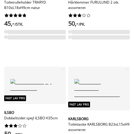
Toiletrulleholder TRARYD
Hårklemmer FURULUND 2 stk.
B10xL18xH9cm natur
assorteret




















45,-
50,-
/STK.
/PK.
FAST LAV PRIS
FAST LAV PRIS
ILSBO
Dobbeltsidet spejl ILSBO H35cm
KARLSBORG
Toilettaske KARLSBORG B23xL15xH9










assorteret
50,-