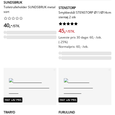
SUNDSBRUK
Toiletrulleholder SUNDSBRUK metal
STENSTORP
sort
Smykkeskål STENSTORP Ø11/Ø14cm
stentøj 2 stk




















40,-
/STK.
45,-
/STK.
Laveste pris 30 dage: 60,- /stk.
(-25%)
Normalpris: 60,- /stk.
FAST LAV PRIS
FAST LAV PRIS
TRARYD
FURULUND