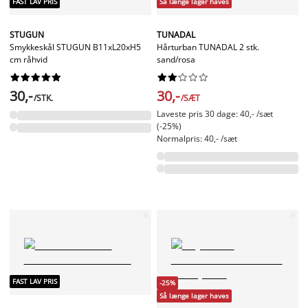
FAST LAV PRIS
Så længe lager haves
STUGUN
TUNADAL
Smykkeskål STUGUN B11xL20xH5
Hårturban TUNADAL 2 stk.
cm råhvid
sand/rosa




















30,-
30,-
/STK.
/SÆT
Laveste pris 30 dage: 40,- /sæt
(-25%)
Normalpris: 40,- /sæt
FAST LAV PRIS
-25%
Så længe lager haves