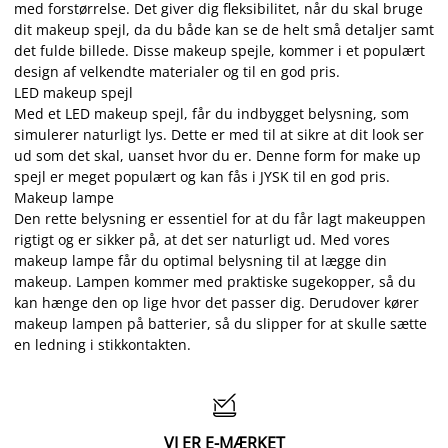
med forstørrelse. Det giver dig fleksibilitet, når du skal bruge
dit makeup spejl, da du både kan se de helt små detaljer samt
det fulde billede. Disse makeup spejle, kommer i et populært
design af velkendte materialer og til en god pris.
LED makeup spejl
Med et LED makeup spejl, får du indbygget belysning, som
simulerer naturligt lys. Dette er med til at sikre at dit look ser
ud som det skal, uanset hvor du er. Denne form for make up
spejl er meget populært og kan fås i JYSK til en god pris.
Makeup lampe
Den rette belysning er essentiel for at du får lagt makeuppen
rigtigt og er sikker på, at det ser naturligt ud. Med vores
makeup lampe får du optimal belysning til at lægge din
makeup. Lampen kommer med praktiske sugekopper, så du
kan hænge den op lige hvor det passer dig. Derudover kører
makeup lampen på batterier, så du slipper for at skulle sætte
en ledning i stikkontakten.

VI ER E-MÆRKET