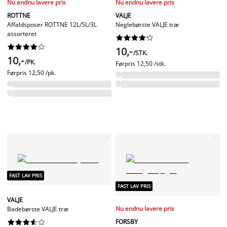
Nu endnu lavere pris
Nu endnu lavere pris
ROTTNE
VALJE
Affaldsposer ROTTNE 12L/5L/3L
Neglebørste VALJE træ
assorteret




















10,-
/STK.
10,-
/PK.
Førpris
12,50 /stk.
Førpris
12,50 /pk.
FAST LAV PRIS
FAST LAV PRIS
VALJE
Nu endnu lavere pris
Badebørste VALJE træ
FORSBY









