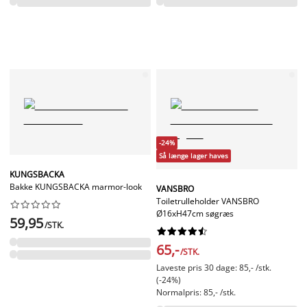
-24%
Så længe lager haves
KUNGSBACKA
Bakke KUNGSBACKA marmor-look
VANSBRO
Toiletrulleholder VANSBRO










Ø16xH47cm søgræs
59,95
/STK.










65,-
/STK.
Laveste pris 30 dage: 85,- /stk.
(-24%)
Normalpris: 85,- /stk.