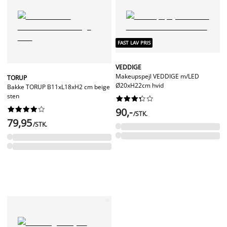
FAST LAV PRIS
VEDDIGE
Makeupspejl VEDDIGE m/LED
TORUP
Ø20xH22cm hvid
Bakke TORUP B11xL18xH2 cm beige
sten




















90,-
/STK.
79,95
/STK.