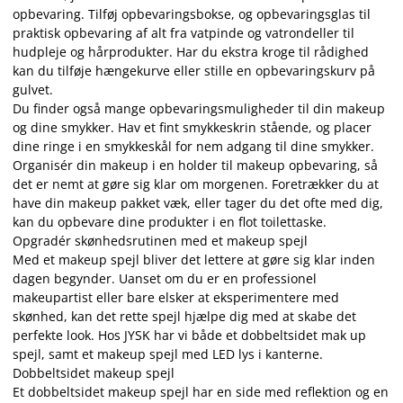
opbevaring. Tilføj opbevaringsbokse, og opbevaringsglas til
praktisk opbevaring af alt fra vatpinde og vatrondeller til
hudpleje og hårprodukter. Har du ekstra kroge til rådighed
kan du tilføje hængekurve eller stille en opbevaringskurv på
gulvet.
Du finder også mange opbevaringsmuligheder til din makeup
og dine smykker. Hav et fint smykkeskrin stående, og placer
dine ringe i en smykkeskål for nem adgang til dine smykker.
Organisér din makeup i en holder til makeup opbevaring, så
det er nemt at gøre sig klar om morgenen. Foretrækker du at
have din makeup pakket væk, eller tager du det ofte med dig,
kan du opbevare dine produkter i en flot toilettaske.
Opgradér skønhedsrutinen med et makeup spejl
Med et makeup spejl bliver det lettere at gøre sig klar inden
dagen begynder. Uanset om du er en professionel
makeupartist eller bare elsker at eksperimentere med
skønhed, kan det rette spejl hjælpe dig med at skabe det
perfekte look. Hos JYSK har vi både et dobbeltsidet mak up
spejl, samt et makeup spejl med LED lys i kanterne.
Dobbeltsidet makeup spejl
Et dobbeltsidet makeup spejl har en side med reflektion og en