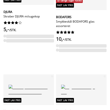
FAST LAV PRIS
Så længe lager haves
FAST LAV PRIS
DJURA
Skraber DJURA m/sugekop
BODAFORS
Smykkeskål BODAFORS glas










assorteret
5,-
/STK.










10,-
/STK.
FAST LAV PRIS
FAST LAV PRIS