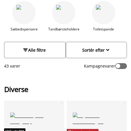
badeværelse praktisk og funktionelt, men med tilbehør der
passer til din indretningsstil. Hvad end du er til det moderne
eller klassiske, så finder du badeværelsestilbehør til en skarp
pris hos JYSK. Vores sortiment indeholder også børster til
både hår, negle og badet, samt toiletrulleholder,
Sæbedispensere
Tandbørsteholdere
Toiletspande
opbevaringskurve, makeup spejle, hårklemmer, håndklæde til
håret, bakker og skåle. Gå på opdagelse i vores sortiment, og
find et godt tilbud.


Alle filtre
Sortér efter
43 varer
Kampagnevarer
Diverse