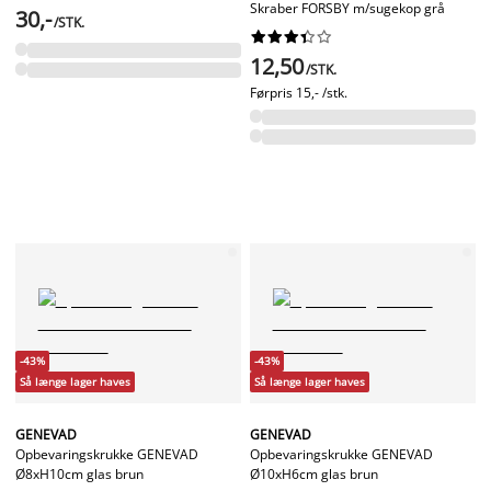
Skraber FORSBY m/sugekop grå
30,-
/STK.










12,50
/STK.
Førpris
15,- /stk.
-43%
-43%
Så længe lager haves
Så længe lager haves
GENEVAD
GENEVAD
Opbevaringskrukke GENEVAD
Opbevaringskrukke GENEVAD
Ø8xH10cm glas brun
Ø10xH6cm glas brun