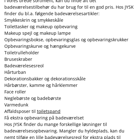
I vores brede sortiment, kan du finde alt det
badeværelsestilbehør du har brug for til en god pris. Hos JYSK
finder du bl.a. følgende badeværelsesartikler:
Smykkeskrin og smykkeskåle
Toilettasker og makeup opbevaring
Makeup spejl og makeup lampe
Opbevaringsbokse, opbevaringsglas og opbevaringskrukker
Opbevaringskurve og hængekurve
Toiletrulleholder
Bruseskraber
Badeværelesesreol
Hårturban
Dekorationsbakker og dekorationsskåle
Hårbørster, kamme og hårklemmer
Face roller
Neglebørste og badebørste
Varmedunk
Affaldsposer til
toiletspand
Få ekstra opbevaring på badeværelset
Hos JYSK finder du mange forskellige løsninger til
badeværelsesopbevaring. Mangler du hyldeplads, kan du
nemt tilføje en lille badeværelsesreol for ekstra plads til