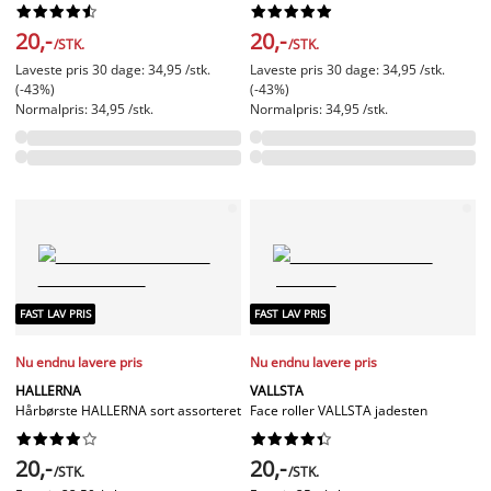




















20,-
20,-
/STK.
/STK.
Laveste pris 30 dage: 34,95 /stk.
Laveste pris 30 dage: 34,95 /stk.
(-43%)
(-43%)
Normalpris: 34,95 /stk.
Normalpris: 34,95 /stk.
FAST LAV PRIS
FAST LAV PRIS
Nu endnu lavere pris
Nu endnu lavere pris
HALLERNA
VALLSTA
Hårbørste HALLERNA sort assorteret
Face roller VALLSTA jadesten




















20,-
20,-
/STK.
/STK.