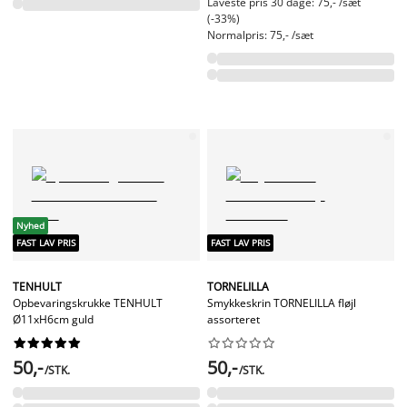
Laveste pris 30 dage: 75,- /sæt
(-33%)
Normalpris: 75,- /sæt
Nyhed
FAST LAV PRIS
FAST LAV PRIS
TENHULT
TORNELILLA
Opbevaringskrukke TENHULT
Smykkeskrin TORNELILLA fløjl
Ø11xH6cm guld
assorteret




















50,-
50,-
/STK.
/STK.