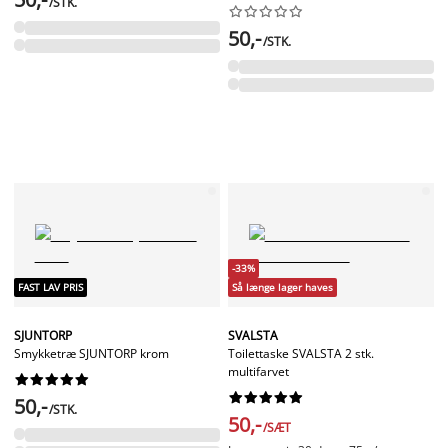
/STK.










50,-
/STK.
-33%
FAST LAV PRIS
Så længe lager haves
SJUNTORP
SVALSTA
Smykketræ SJUNTORP krom
Toilettaske SVALSTA 2 stk.
multifarvet




















50,-
/STK.
50,-
/SÆT