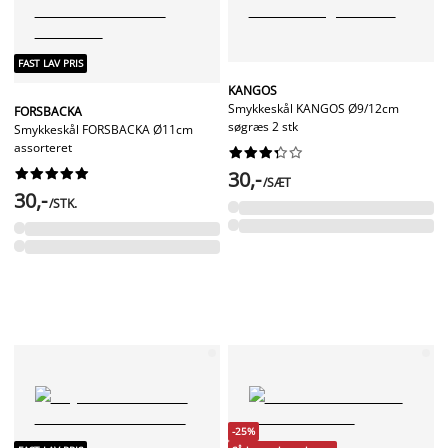
FAST LAV PRIS
KANGOS
Smykkeskål KANGOS Ø9/12cm
FORSBACKA
søgræs 2 stk
Smykkeskål FORSBACKA Ø11cm
assorteret




















30,-
/SÆT
30,-
/STK.
-25%