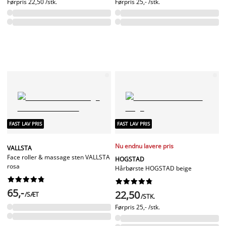
Førpris
22,50 /stk.
Førpris
25,- /stk.
FAST LAV PRIS
FAST LAV PRIS
Nu endnu lavere pris
VALLSTA
Face roller & massage sten VALLSTA
HOGSTAD
rosa
Hårbørste HOGSTAD beige




















65,-
22,50
/SÆT
/STK.
Førpris
25,- /stk.