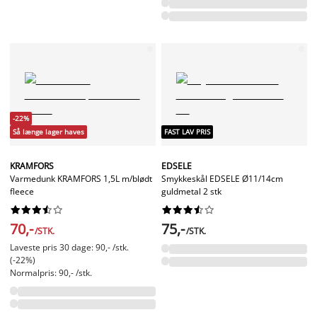
-22%
Så længe lager haves
FAST LAV PRIS
KRAMFORS
EDSELE
Varmedunk KRAMFORS 1,5L m/blødt
Smykkeskål EDSELE Ø11/14cm
fleece
guldmetal 2 stk




















70,-
75,-
/STK.
/STK.
Laveste pris 30 dage: 90,- /stk.
(-22%)
Normalpris: 90,- /stk.