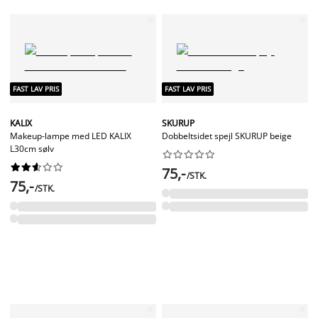
FAST LAV PRIS
FAST LAV PRIS
KALIX
SKURUP
Makeup-lampe med LED KALIX
Dobbeltsidet spejl SKURUP beige
L30cm sølv




















75,-
/STK.
75,-
/STK.