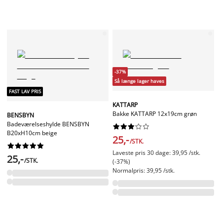
-37%
Så længe lager haves
FAST LAV PRIS
KATTARP
Bakke KATTARP 12x19cm grøn
BENSBYN
Badeværelseshylde BENSBYN










B20xH10cm beige
25,-
/STK.










Laveste pris 30 dage: 39,95 /stk.
25,-
/STK.
(-37%)
Normalpris: 39,95 /stk.