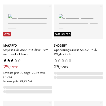
-17%
FAST LAV PRIS
MAKARYD
SKOGSBY
Smykkeskål MAKARYD Ø10xH2cm
Opbevaringskrukke SKOGSBY Ø7 +
marmor-look brun
Ø9 glas 2 stk




















25,-
25,-
/STK.
/STK.
Laveste pris 30 dage: 29,95 /stk.
(-17%)
Normalpris: 29,95 /stk.