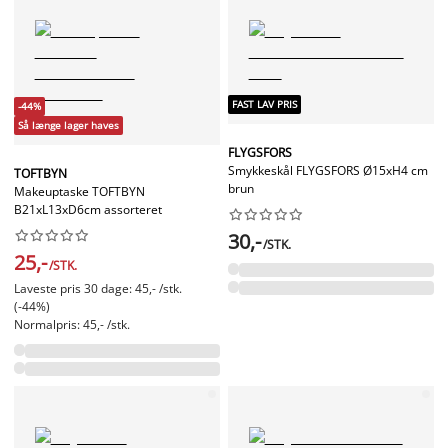
FAST LAV PRIS
-44%
Så længe lager haves
FLYGSFORS
Smykkeskål FLYGSFORS Ø15xH4 cm
TOFTBYN
brun
Makeuptaske TOFTBYN
B21xL13xD6cm assorteret




















30,-
/STK.
25,-
/STK.
Laveste pris 30 dage: 45,- /stk.
(-44%)
Normalpris: 45,- /stk.