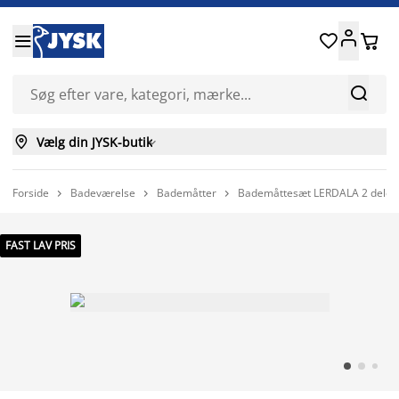






Vælg din JYSK-butik

Forside
Badeværelse
Bademåtter
Bademåttesæt LERDALA 2 dele/



FAST LAV PRIS