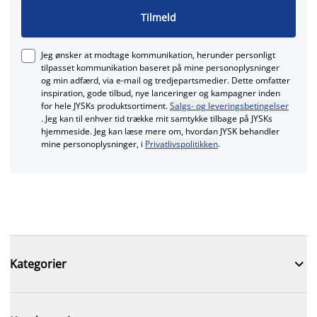
Tilmeld
Jeg ønsker at modtage kommunikation, herunder personligt
tilpasset kommunikation baseret på mine personoplysninger
og min adfærd, via e‑mail og tredjepartsmedier. Dette omfatter
inspiration, gode tilbud, nye lanceringer og kampagner inden
for hele JYSKs produktsortiment.
Salgs- og leveringsbetingelser
. Jeg kan til enhver tid trække mit samtykke tilbage på JYSKs
hjemmeside. Jeg kan læse mere om, hvordan JYSK behandler
mine personoplysninger, i
Privatlivspolitikken
.

Kategorier