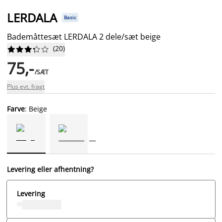
LERDALA
Basic
Bademåttesæt LERDALA 2 dele/sæt beige
(
20
)










75,-
/SÆT
Plus evt. fragt
Farve
: Beige
Levering eller afhentning?
Levering