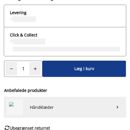
Levering
Click & Collect
Læg i kurv
Anbefalede produkter
Håndklæder


Ubegrænset returret