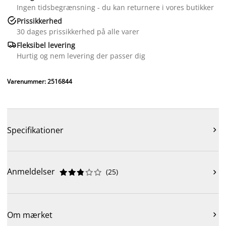
Ingen tidsbegrænsning - du kan returnere i vores butikker

Prissikkerhed
30 dages prissikkerhed på alle varer

Fleksibel levering
Hurtig og nem levering der passer dig
Varenummer: 2516844
Specifikationer

Anmeldelser
(
25
)











Om mærket
