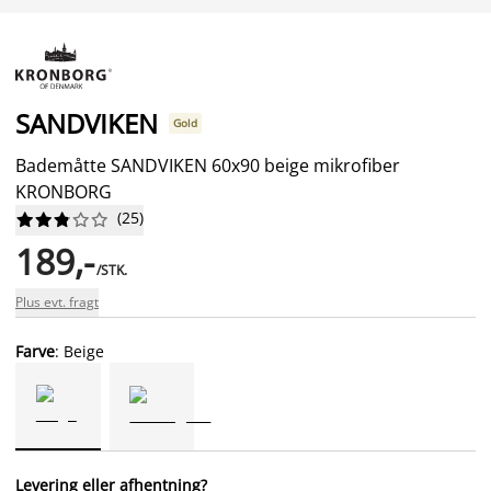
SANDVIKEN
Gold
Bademåtte SANDVIKEN 60x90 beige mikrofiber
KRONBORG
(
25
)










189,-
/STK.
Plus evt. fragt
Farve
: Beige
Levering eller afhentning?