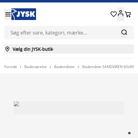






Vælg din JYSK-butik

Forside
Badeværelse
Bademåtter
Bademåtte SANDVIKEN 60x90 b


