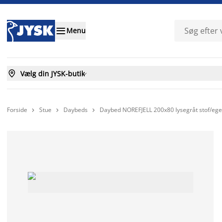

Menu

Vælg din JYSK-butik

Forside
Stue
Daybeds
Daybed NOREFJELL 200x80 lysegråt stof/ege


