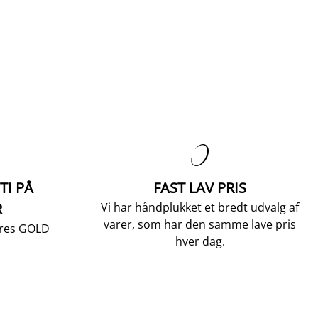

TI PÅ
FAST LAV PRIS
R
Vi har håndplukket et bredt udvalg af
varer, som har den samme lave pris
vores GOLD
hver dag.