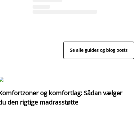
Se alle guides og blog posts
Komfortzoner og komfortlag: Sådan vælger
I
du den rigtige madrasstøtte
o