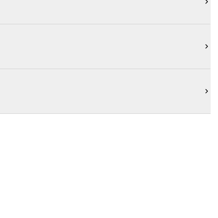


