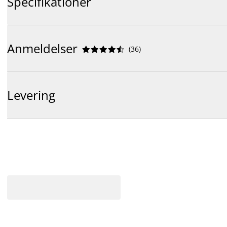
Specifikationer
Anmeldelser
(
36
)










Levering