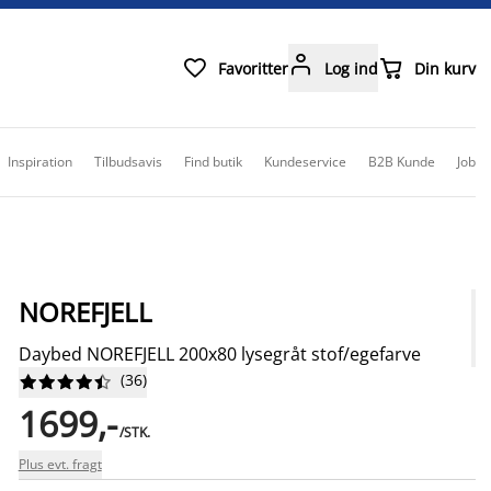



Favoritter
Log ind
Din kurv
Inspiration
Tilbudsavis
Find butik
Kundeservice
B2B Kunde
Job
NOREFJELL
Daybed NOREFJELL 200x80 lysegråt stof/egefarve
(
36
)










1699,-
/STK.
Plus evt. fragt