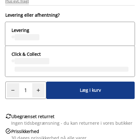
Plus evt. fragt
Levering eller afhentning?
Levering
Click & Collect
Læg i kurv

Ubegrænset returret
Ingen tidsbegrænsning - du kan returnere i vores butikker

Prissikkerhed
30 dages prissikkerhed på alle varer