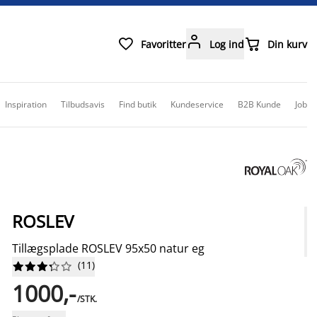



Favoritter
Log ind
Din kurv
Inspiration
Tilbudsavis
Find butik
Kundeservice
B2B Kunde
Job
ROSLEV
Tillægsplade ROSLEV 95x50 natur eg
(
11
)










1000,-
/STK.