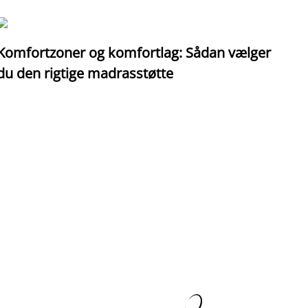
Komfortzoner og komfortlag: Sådan vælger
I
du den rigtige madrasstøtte
o
