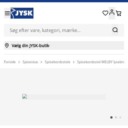






Vælg din JYSK-butik

Forside
Spisestue
Spisebordsstole
Spisebordsstol MELBY lysebrunt 


