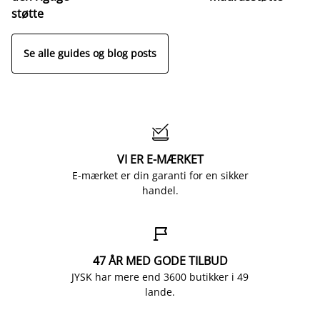
o
støtte
Se alle guides og blog posts

VI ER E-MÆRKET
E-mærket er din garanti for en sikker
handel.

47 ÅR MED GODE TILBUD
JYSK har mere end 3600 butikker i 49
lande.