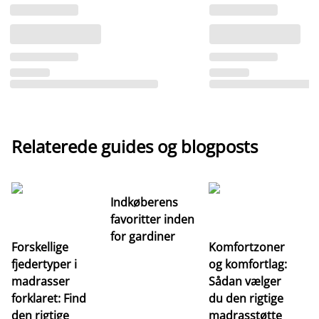
Relaterede guides og blogposts
Indkøberens
favoritter inden
for gardiner
Forskellige
Komfortzoner
fjedertyper i
og komfortlag:
I
madrasser
Sådan vælger
fa
forklaret: Find
du den rigtige
fo
den rigtige
madrasstøtte