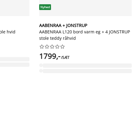
Nyhed
AABENRAA + JONSTRUP
ole hvid
AABENRAA L120 bord varm eg + 4 JONSTRUP
stole teddy råhvid










1799,-
/SÆT