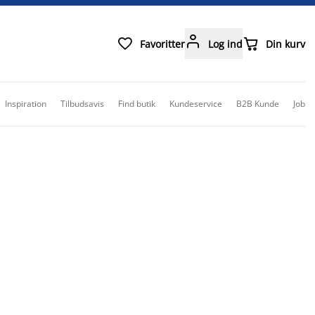



Favoritter
Log ind
Din kurv
Inspiration
Tilbudsavis
Find butik
Kundeservice
B2B Kunde
Job