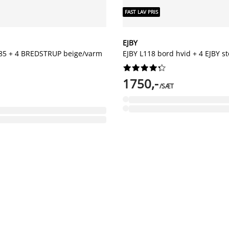
FAST LAV PRIS
EJBY
5 + 4 BREDSTRUP beige/varm
EJBY L118 bord hvid + 4 EJBY st










1750,-
/SÆT