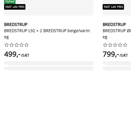
Nyhed
FAST LAV PRIS
FAST LAV PRIS
BREDSTRUP
BREDSTRUP
BREDSTRUP L92 + 2 BREDSTRUP beige/varm
BREDSTRUP Ø8
eg
eg




















499,-
799,-
/SÆT
/SÆT