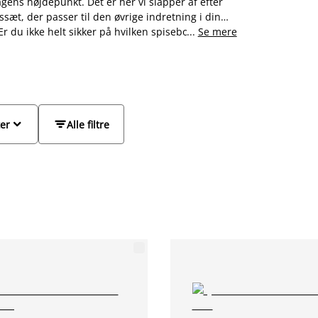
gens højdepunkt. Det er her vi slapper af efter
ssæt, der passer til den øvrige indretning i din
Er du ikke helt sikker på hvilken spisebordstol der
...
Se mere
rde og spisebordsstole i flotte kombinationer, så
og små spiseborde, så uanset om du er på udkig
 til dagligstuen eller et mindre sæt til 2


ter
Alle filtre