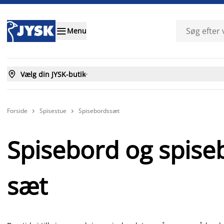

Menu

Vælg din JYSK-butik

Forside
Spisestue
Spisebordssæt


Spisebord og spise
sæt