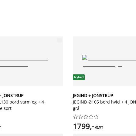
Nyhed
+ JONSTRUP
JEGIND + JONSTRUP
130 bord varm eg + 4
JEGIND Ø105 bord hvid + 4 JO
e sort
grå










1799,-
T
/SÆT