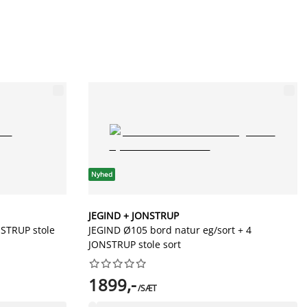
Nyhed
JEGIND + JONSTRUP
NSTRUP stole
JEGIND Ø105 bord natur eg/sort + 4
JONSTRUP stole sort










1899,-
/SÆT