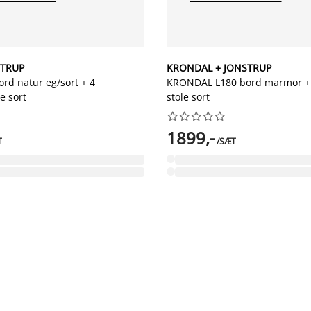
STRUP
KRONDAL + JONSTRUP
rd natur eg/sort + 4
KRONDAL L180 bord marmor +
e sort
stole sort










1899,-
T
/SÆT