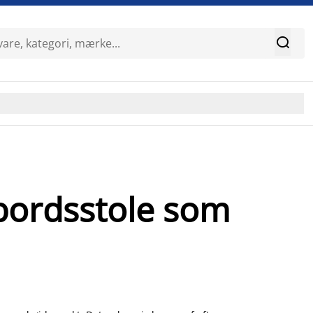

bordsstole som