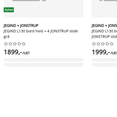
Nyhed
JEGIND + JONSTRUP
JEGIND + JON
JEGIND L130 bord hvid + 4 JONSTRUP stole
JEGIND L130 bo
grå
JONSTRUP stol




















1899,-
1999,-
/SÆT
/SÆ