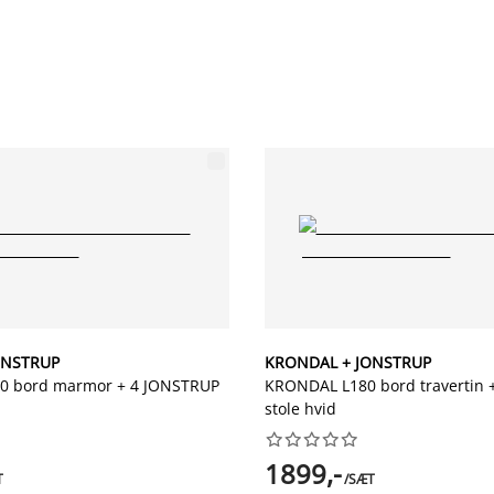
ONSTRUP
KRONDAL + JONSTRUP
 bord marmor + 4 JONSTRUP
KRONDAL L180 bord travertin 
stole hvid










1899,-
T
/SÆT