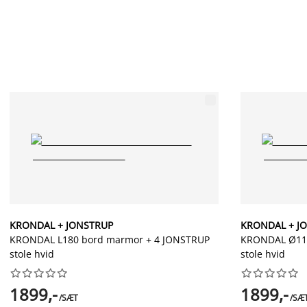
KRONDAL + JONSTRUP
KRONDAL + J
KRONDAL L180 bord marmor + 4 JONSTRUP
KRONDAL Ø110
stole hvid
stole hvid




















1899,-
1899,-
/SÆT
/SÆ