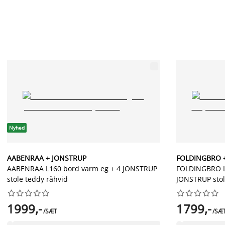
Nyhed
AABENRAA + JONSTRUP
FOLDINGBRO 
AABENRAA L160 bord varm eg + 4 JONSTRUP
FOLDINGBRO L
stole teddy råhvid
JONSTRUP stol




















1999,-
1799,-
/SÆT
/SÆ