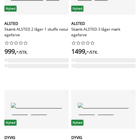
Nyhed
Nyhed
ALSTED
ALSTED
Skænk ALSTED 2 låger 1 skuffe natur
Skænk ALSTED 3 låger mørk
egefarve
egefarve




















999,-
1499,-
/STK.
/STK.
Nyhed
Nyhed
DYVIG
DYVIG