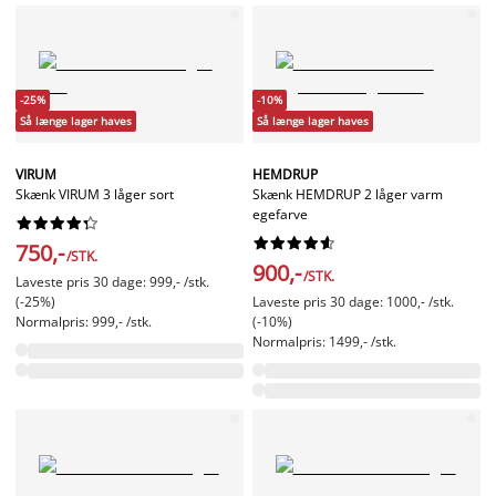
-25%
-10%
Så længe lager haves
Så længe lager haves
VIRUM
HEMDRUP
Skænk VIRUM 3 låger sort
Skænk HEMDRUP 2 låger varm
egefarve




















750,-
/STK.
900,-
/STK.
Laveste pris 30 dage: 999,- /stk.
(-25%)
Laveste pris 30 dage: 1000,- /stk.
Normalpris: 999,- /stk.
(-10%)
Normalpris: 1499,- /stk.