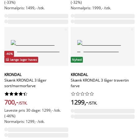
(-33%)
(-32%)
Normalpris: 1499,- /stk.
Normalpris: 1999,- /stk.
-46%
Så længe lager haves
Nyhed
KRONDAL
KRONDAL
Skænk KRONDAL 3 låger
Skænk KRONDAL 3 låger travertin
sort/marmorfarve
farve




















700,-
1299,-
/STK.
/STK.
Laveste pris 30 dage: 1299,- /stk.
(-46%)
Normalpris: 1299,- /stk.