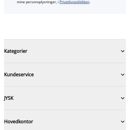
mine personoplysninger, i
Privatlivspolitikken
.

Kategorier

Kundeservice

JYSK

Hovedkontor