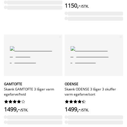
1150,-
/STK.
GAMTOFTE
ODENSE
Skænk GAMTOFTE 3 låger varm
Skænk ODENSE 3 låger 3 skuffer
egefarve/hvid
varm egefarve/sort




















1499,-
1499,-
/STK.
/STK.