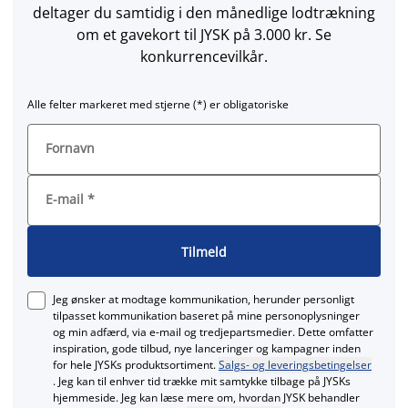
deltager du samtidig i den månedlige lodtrækning
om et gavekort til JYSK på 3.000 kr. Se
konkurrencevilkår.
Alle felter markeret med stjerne (*) er obligatoriske
Fornavn
E-mail
*
Tilmeld
Jeg ønsker at modtage kommunikation, herunder personligt
tilpasset kommunikation baseret på mine personoplysninger
og min adfærd, via e‑mail og tredjepartsmedier. Dette omfatter
inspiration, gode tilbud, nye lanceringer og kampagner inden
for hele JYSKs produktsortiment.
Salgs- og leveringsbetingelser
. Jeg kan til enhver tid trække mit samtykke tilbage på JYSKs
hjemmeside. Jeg kan læse mere om, hvordan JYSK behandler