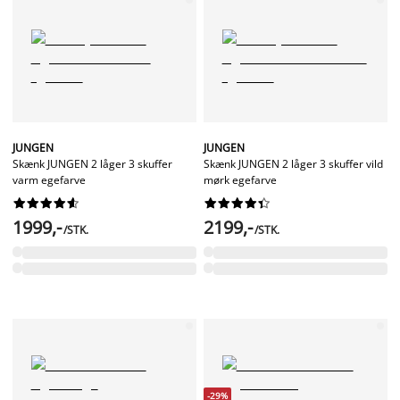
JUNGEN
JUNGEN
Skænk JUNGEN 2 låger 3 skuffer
Skænk JUNGEN 2 låger 3 skuffer vild
varm egefarve
mørk egefarve




















1999,-
2199,-
/STK.
/STK.
-29%