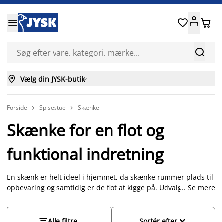






Vælg din JYSK-butik

Forside
Spisestue
Skænke


Skænke for en flot og
funktional indretning
En skænk er helt ideel i hjemmet, da skænke rummer plads til
opbevaring og samtidig er de flot at kigge på. Udvalget af
...
Se mere
skænke fra JYSK omfatter både skænke med låger, skænke
med skuffer samt skænke med sokkel eller på ben. Der er med
andre ord masser af flotte og funktionelle skænke at vælge


Alle filtre
Sortér efter