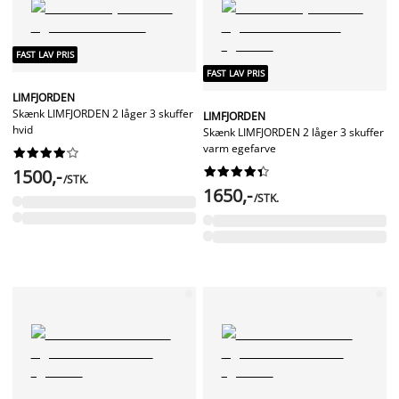
FAST LAV PRIS
FAST LAV PRIS
LIMFJORDEN
Skænk LIMFJORDEN 2 låger 3 skuffer
LIMFJORDEN
hvid
Skænk LIMFJORDEN 2 låger 3 skuffer
varm egefarve




















1500,-
/STK.
1650,-
/STK.