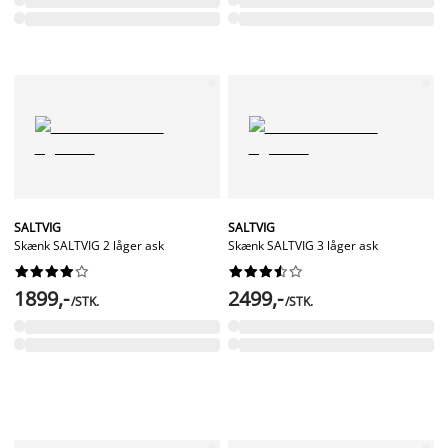
SALTVIG
SALTVIG
Skænk SALTVIG 2 låger ask
Skænk SALTVIG 3 låger ask




















1899,-
2499,-
/STK.
/STK.