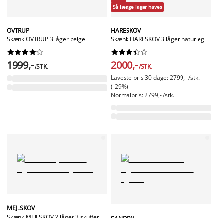
Så længe lager haves
OVTRUP
HARESKOV
Skænk OVTRUP 3 låger beige
Skænk HARESKOV 3 låger natur eg




















1999,-
2000,-
/STK.
/STK.
Laveste pris 30 dage: 2799,- /stk.
(-29%)
Normalpris: 2799,- /stk.
MEJLSKOV
Skænk MEJLSKOV 2 låger 3 skuffer