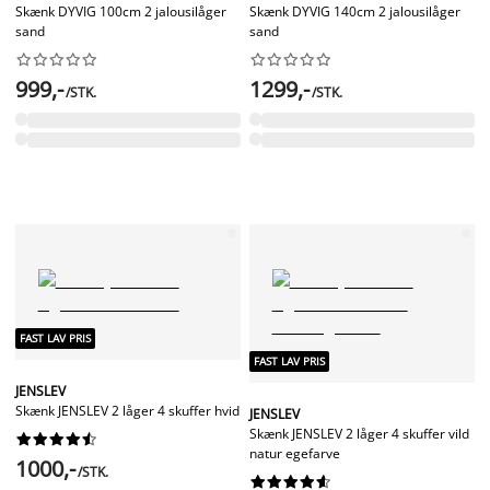
Skænk DYVIG 100cm 2 jalousilåger
Skænk DYVIG 140cm 2 jalousilåger
sand
sand




















999,-
1299,-
/STK.
/STK.
FAST LAV PRIS
FAST LAV PRIS
JENSLEV
Skænk JENSLEV 2 låger 4 skuffer hvid
JENSLEV
Skænk JENSLEV 2 låger 4 skuffer vild










natur egefarve
1000,-
/STK.









