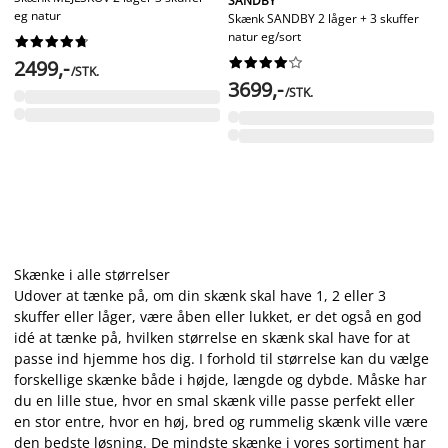
SANDBY
eg natur
Skænk SANDBY 2 låger + 3 skuffer
natur eg/sort




















2499,-
/STK.
3699,-
/STK.
Skænke i alle størrelser
Udover at tænke på, om din skænk skal have 1, 2 eller 3
skuffer eller låger, være åben eller lukket, er det også en god
idé at tænke på, hvilken størrelse en skænk skal have for at
passe ind hjemme hos dig. I forhold til størrelse kan du vælge
forskellige skænke både i højde, længde og dybde. Måske har
du en lille stue, hvor en smal skænk ville passe perfekt eller
en stor entre, hvor en høj, bred og rummelig skænk ville være
den bedste løsning. De mindste skænke i vores sortiment har