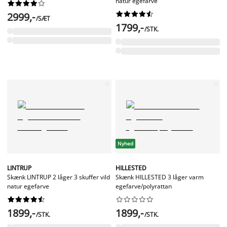
natur egefarve




















2999,-
/SÆT
1799,-
/STK.
Nyhed
LINTRUP
HILLESTED
Skænk LINTRUP 2 låger 3 skuffer vild
Skænk HILLESTED 3 låger varm
natur egefarve
egefarve/polyrattan




















1899,-
1899,-
/STK.
/STK.