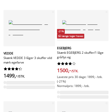
-21%
Så længe lager haves
EGEBJERG
Skænk EGEBJERG 2 skuffer/1 låge
VEDDE
grå/lys eg
Skænk VEDDE 3 låger 3 skuffer vild
mørk egefarve




















1500,-
/STK.
1499,-
/STK.
Laveste pris 30 dage: 1899,- /stk.
(-21%)
Normalpris: 1899,- /stk.