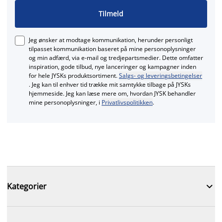
Tilmeld
Jeg ønsker at modtage kommunikation, herunder personligt
tilpasset kommunikation baseret på mine personoplysninger
og min adfærd, via e‑mail og tredjepartsmedier. Dette omfatter
inspiration, gode tilbud, nye lanceringer og kampagner inden
for hele JYSKs produktsortiment.
Salgs- og leveringsbetingelser
. Jeg kan til enhver tid trække mit samtykke tilbage på JYSKs
hjemmeside. Jeg kan læse mere om, hvordan JYSK behandler
mine personoplysninger, i
Privatlivspolitikken
.

Kategorier