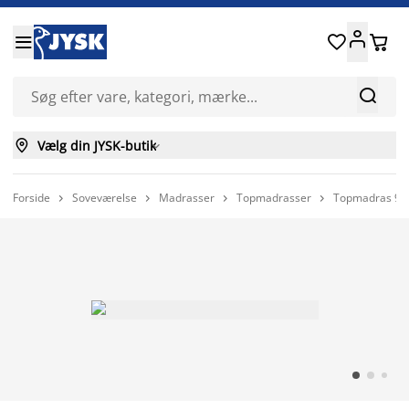






Vælg din JYSK-butik

Forside
Soveværelse
Madrasser
Topmadrasser
Topmadras 90



