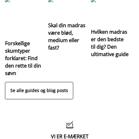
G
Re
m
Skal din madras
Hvilken madras
være blød,
er den bedste
medium eller
Forskellige
til dig? Den
fast?
skumtyper
ultimative guide
forklaret: Find
den rette til din
søvn
Se alle guides og blog posts

VI ER E-MÆRKET