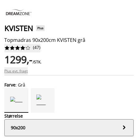
KVISTEN
Plus
Topmadras 90x200cm KVISTEN grå
(
47
)










1299,-
/STK.
Plus evt. fragt
Farve
: Grå
Størrelse

90x200