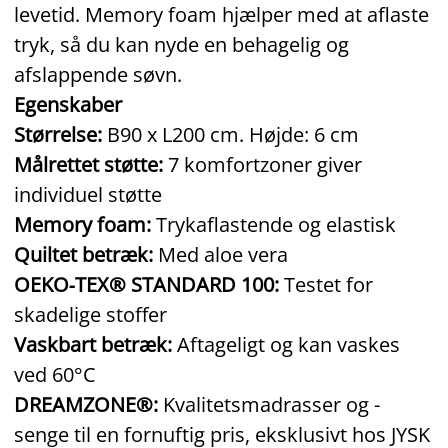
levetid. Memory foam hjælper med at aflaste
tryk, så du kan nyde en behagelig og
afslappende søvn.
Egenskaber
Størrelse:
B90 x L200 cm. Højde: 6 cm
Målrettet støtte:
7 komfortzoner giver
individuel støtte
Memory foam:
Trykaflastende og elastisk
Quiltet betræk:
Med aloe vera
OEKO‑TEX® STANDARD 100:
Testet for
skadelige stoffer
Vaskbart betræk:
Aftageligt og kan vaskes
ved 60°C
DREAMZONE®:
Kvalitetsmadrasser og -
senge til en fornuftig pris, eksklusivt hos JYSK