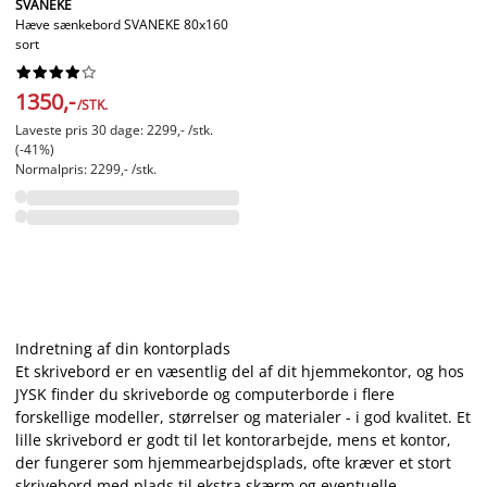
SVANEKE
Hæve sænkebord SVANEKE 80x160
sort










1350,-
/STK.
Laveste pris 30 dage: 2299,- /stk.
(-41%)
Normalpris: 2299,- /stk.
Indretning af din kontorplads
Et skrivebord er en væsentlig del af dit hjemmekontor, og hos
JYSK finder du skriveborde og computerborde i flere
forskellige modeller, størrelser og materialer - i god kvalitet. Et
lille skrivebord er godt til let kontorarbejde, mens et kontor,
der fungerer som hjemmearbejdsplads, ofte kræver et stort
skrivebord med plads til ekstra skærm og eventuelle