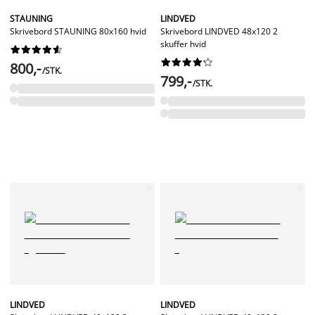
STAUNING
LINDVED
Skrivebord STAUNING 80x160 hvid
Skrivebord LINDVED 48x120 2
skuffer hvid




















800,-
/STK.
799,-
/STK.
LINDVED
LINDVED