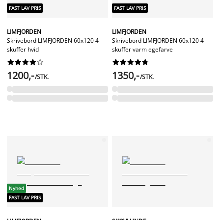
FAST LAV PRIS
FAST LAV PRIS
LIMFJORDEN
LIMFJORDEN
Skrivebord LIMFJORDEN 60x120 4
Skrivebord LIMFJORDEN 60x120 4
skuffer hvid
skuffer varm egefarve




















1200,-
1350,-
/STK.
/STK.
Nyhed
FAST LAV PRIS