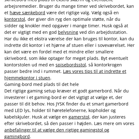
arbejsremedier. Bruger du mange timer ved skrivebordet, kan
et
hæve sænkebord
være det rigtige valg. Vælg også en
kontorstol
, der giver din ryg den optimale støtte, når du
sidder og knokler med opgaver i mange timer. Husk også at
det er vigtigt med en god
belysning
ved din arbejdsstation.
Har du ikke et ekstra værelse der kan bruges til kontor, kan du
indrette dit kontor i et hjørne af stuen eller i soveværelset. Her
kan det være en fordel med et mindre eller smallere
skrivebord, som ikke optager for meget plads. Byt eventuelt
kontorstolen ud med en
spisebordsstol
, så kontorkrogen
passer bedre ind i rummet.
Læs vores tips til at indrette et
hjemmekontor i stuen
.
Gaming-bord med plads til det hele
Det rigtige gaming setup kræver et godt gamerbord. Når du
investerer i et gaming-bord er det vigtigt at vælge et, der
passer til dit behov. Hos JYSK finder du et smart gamerbord
med LED lys, holder til høretelefonerne, kopholder og
kabelskjuler. Husk at vælge en
gamerstol
, der kan justeres
efter skrivebordet, så den passer i højden. Læs mere om vores
anbefalinger til at vælge den rigtige gamingstol og
gamingbord
.