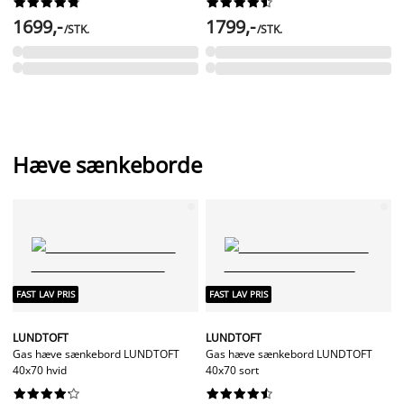




















1699,-
1799,-
/STK.
/STK.
Hæve sænkeborde
FAST LAV PRIS
FAST LAV PRIS
LUNDTOFT
LUNDTOFT
Gas hæve sænkebord LUNDTOFT
Gas hæve sænkebord LUNDTOFT
40x70 hvid
40x70 sort



















