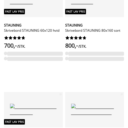
FAST LAV PRIS
FAST LAV PRIS
STAUNING
STAUNING
Skrivebord STAUNING 60x120 hvid
Skrivebord STAUNING 80x160 sort




















700,-
800,-
/STK.
/STK.
FAST LAV PRIS