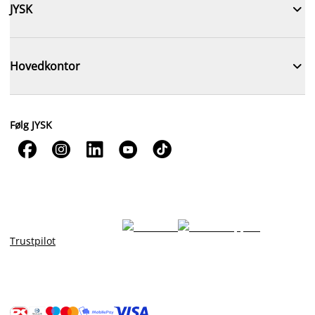

JYSK

Hovedkontor
Følg JYSK





Trustpilot