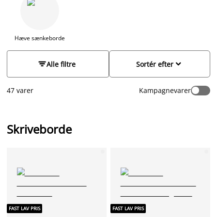
lys, kopholder og hovedtelefonholder. Har du begrænset
plads, er et smalt skrivebord som kan bruges til en bærbar pc
den perfekte løsning. Hos JYSK finder du et bredt sortiment af
skriveborde i træ, i betonlook mm. Er du til det minimalistiske
Hæve sænkeborde
look kan du vælge et sort eller hvidt skrivebord. Fuldend dit
kontor med en
kontorstol
eller
gamer stol
.


Alle filtre
Sortér efter
47 varer
Kampagnevarer
Skriveborde
FAST LAV PRIS
FAST LAV PRIS