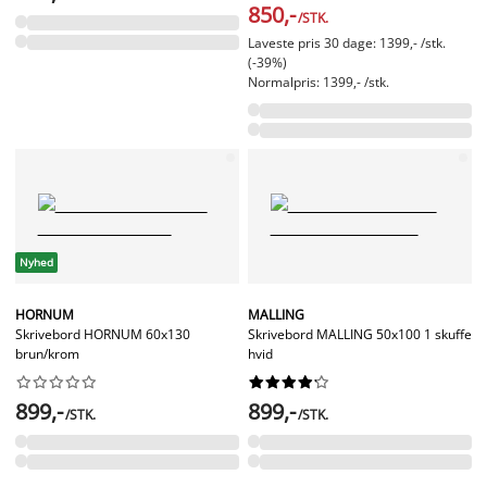
850,-
/STK.
Laveste pris 30 dage: 1399,- /stk.
(-39%)
Normalpris: 1399,- /stk.
Nyhed
HORNUM
MALLING
Skrivebord HORNUM 60x130
Skrivebord MALLING 50x100 1 skuffe
brun/krom
hvid




















899,-
899,-
/STK.
/STK.