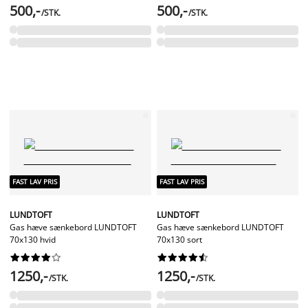
500,-
500,-
/STK.
/STK.
FAST LAV PRIS
FAST LAV PRIS
LUNDTOFT
LUNDTOFT
Gas hæve sænkebord LUNDTOFT
Gas hæve sænkebord LUNDTOFT
70x130 hvid
70x130 sort




















1250,-
1250,-
/STK.
/STK.