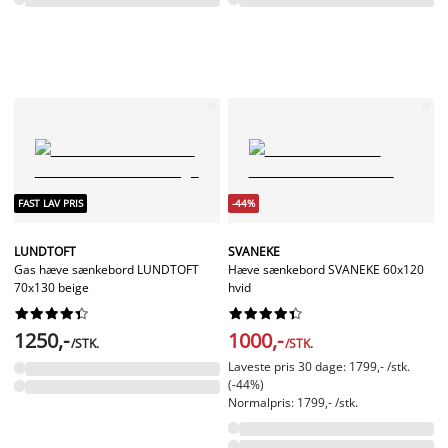
FAST LAV PRIS
-44%
LUNDTOFT
SVANEKE
Gas hæve sænkebord LUNDTOFT
Hæve sænkebord SVANEKE 60x120
70x130 beige
hvid




















1250,-
1000,-
/STK.
/STK.
Laveste pris 30 dage: 1799,- /stk.
(-44%)
Normalpris: 1799,- /stk.