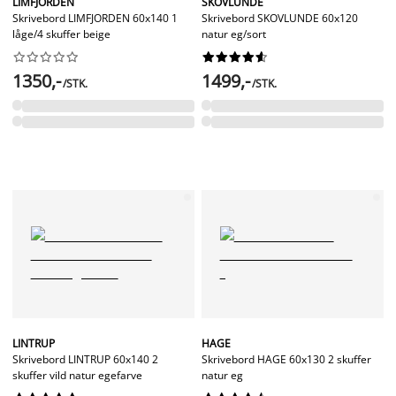
LIMFJORDEN
SKOVLUNDE
Skrivebord LIMFJORDEN 60x140 1
Skrivebord SKOVLUNDE 60x120
låge/4 skuffer beige
natur eg/sort




















1350,-
1499,-
/STK.
/STK.
LINTRUP
HAGE
Skrivebord LINTRUP 60x140 2
Skrivebord HAGE 60x130 2 skuffer
skuffer vild natur egefarve
natur eg