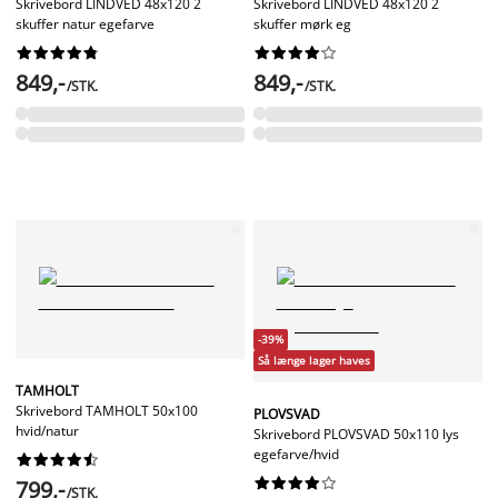
Skrivebord LINDVED 48x120 2
Skrivebord LINDVED 48x120 2
skuffer natur egefarve
skuffer mørk eg




















849,-
849,-
/STK.
/STK.
-39%
Så længe lager haves
TAMHOLT
Skrivebord TAMHOLT 50x100
PLOVSVAD
hvid/natur
Skrivebord PLOVSVAD 50x110 lys
egefarve/hvid




















799,-
/STK.