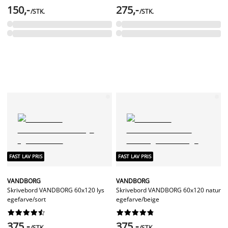
150,-
275,-
/STK.
/STK.
FAST LAV PRIS
FAST LAV PRIS
VANDBORG
VANDBORG
Skrivebord VANDBORG 60x120 lys
Skrivebord VANDBORG 60x120 natur
egefarve/sort
egefarve/beige




















375,-
375,-
/STK.
/STK.