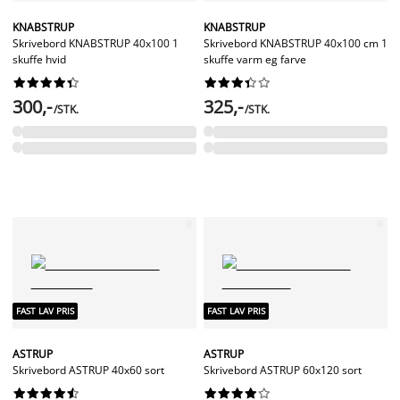
KNABSTRUP
KNABSTRUP
Skrivebord KNABSTRUP 40x100 1
Skrivebord KNABSTRUP 40x100 cm 1
skuffe hvid
skuffe varm eg farve




















300,-
325,-
/STK.
/STK.
FAST LAV PRIS
FAST LAV PRIS
ASTRUP
ASTRUP
Skrivebord ASTRUP 40x60 sort
Skrivebord ASTRUP 60x120 sort



















