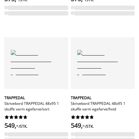
TRAPPEDAL
TRAPPEDAL
Skrivebord TRAPPEDAL 48x95 1
Skrivebord TRAPPEDAL 48x95 1
skuffe varm egefarve/sort
skuffe varm egefarve/hvid




















549,-
549,-
/STK.
/STK.