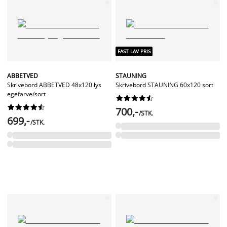
FAST LAV PRIS
ABBETVED
STAUNING
Skrivebord ABBETVED 48x120 lys
Skrivebord STAUNING 60x120 sort
egefarve/sort




















700,-
/STK.
699,-
/STK.