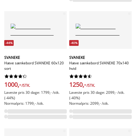
-44%
-40%
SVANEKE
SVANEKE
Hæve sænkebord SVANEKE 60x120
Hæve sænkebord SVANEKE 70x140
sort
hvid




















1000,-
1250,-
/STK.
/STK.
Laveste pris 30 dage: 1799,- /stk.
Laveste pris 30 dage: 2099,- /stk.
(-44%)
(-40%)
Normalpris: 1799,- /stk.
Normalpris: 2099,- /stk.