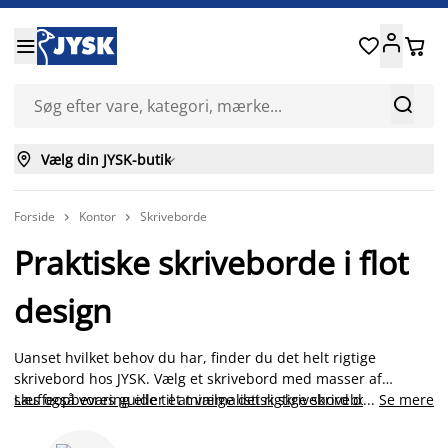






Vælg din JYSK-butik

Forside
Kontor
Skriveborde


Praktiske skriveborde i flot
design
Uanset hvilket behov du har, finder du det helt rigtige
skrivebord hos JYSK. Vælg et skrivebord med masser af
skuffeopbevaring eller et minimalistisk skrivebord der passer
Læs også vores guide til at vælge det rigtige skrivebord
...
Se mere
.
til din personlige stil. Til gameren kan du finde et udvalg af
gamingborde, som kommer med ekstra funktioner som LED-