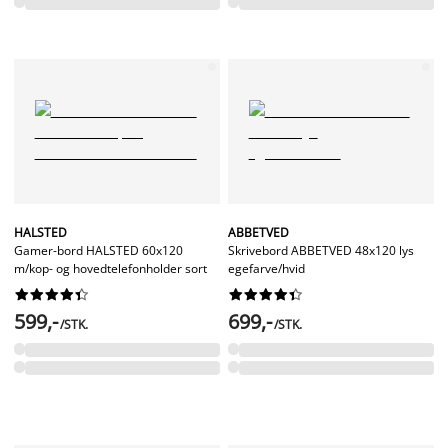
HALSTED
ABBETVED
Gamer-bord HALSTED 60x120
Skrivebord ABBETVED 48x120 lys
m/kop- og hovedtelefonholder sort
egefarve/hvid




















599,-
699,-
/STK.
/STK.