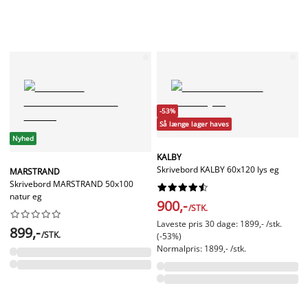
-53%
Så længe lager haves
Nyhed
KALBY
Skrivebord KALBY 60x120 lys eg
MARSTRAND
Skrivebord MARSTRAND 50x100










natur eg
900,-
/STK.










Laveste pris 30 dage: 1899,- /stk.
899,-
/STK.
(-53%)
Normalpris: 1899,- /stk.