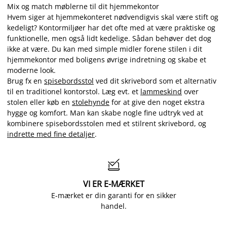
Mix og match møblerne til dit hjemmekontor
Hvem siger at hjemmekonteret nødvendigvis skal være stift og
kedeligt? Kontormiljøer har det ofte med at være praktiske og
funktionelle, men også lidt kedelige. Sådan behøver det dog
ikke at være. Du kan med simple midler forene stilen i dit
hjemmekontor med boligens øvrige indretning og skabe et
moderne look.
Brug fx en
spisebordsstol
ved dit skrivebord som et alternativ
til en traditionel kontorstol. Læg evt. et
lammeskind
over
stolen eller køb en
stolehynde
for at give den noget ekstra
hygge og komfort. Man kan skabe nogle fine udtryk ved at
kombinere spisebordsstolen med et stilrent skrivebord, og
indrette med fine detaljer
.

VI ER E-MÆRKET
E-mærket er din garanti for en sikker
handel.