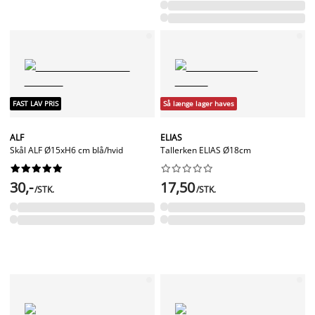
FAST LAV PRIS
Så længe lager haves
ALF
ELIAS
Skål ALF Ø15xH6 cm blå/hvid
Tallerken ELIAS Ø18cm




















30,-
17,50
/STK.
/STK.