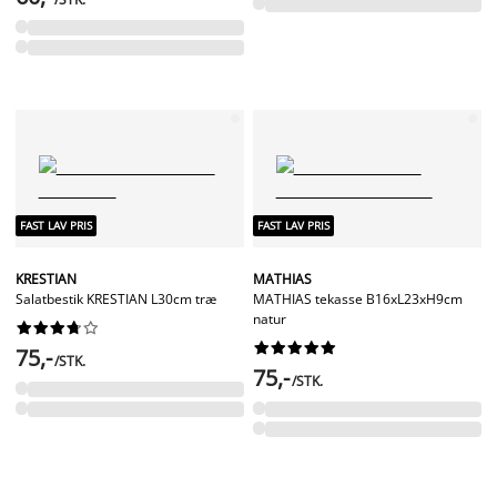
FAST LAV PRIS
FAST LAV PRIS
KRESTIAN
MATHIAS
Salatbestik KRESTIAN L30cm træ
MATHIAS tekasse B16xL23xH9cm
natur




















75,-
/STK.
75,-
/STK.