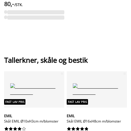
80,-
/STK.
Tallerkner, skåle og bestik
FAST LAV PRIS
FAST LAV PRIS
EMIL
EMIL
Skål EMIL Ø10xH3cm m/blomster
Skål EMIL Ø16xH8cm m/blomster



















