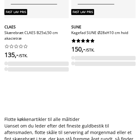
FAST LAV PRIS
FAST LAV PRIS
CLAES
SUNE
Skærebræt CLAES B25xL50 cm
Kagefad SUNE Ø28xH10 cm hvid
akacietræ




















150,-
/STK.
135,-
/STK.
Flotte køkkenartikler til alle måltider
Uanset om du leder efter det fineste guldbestik til
aftensmaden, flotte skåle til servering af morgenmad eller et
fint skærebræt i træ, der kan stå fremme året rundt, så finder