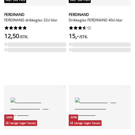
FAST LAV PRIS
FAST LAV PRIS
FERDINAND
FERDINAND
FERDINAND drikkeglas 32cl klar
Drikkeglas FERDINAND 40cl klar




















12,50
15,-
/STK.
/STK.
-58%
-50%
Så længe lager haves
Så længe lager haves