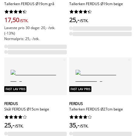
Tallerken FERDUS Ø19cm grå
Tallerken FERDUS Ø19cm beige




















17,50
25,-
/STK.
/STK.
Laveste pris 30 dage: 20,- /stk.
(-13%)
Normalpris: 25,- /stk.
FAST LAV PRIS
FAST LAV PRIS
FERDUS
FERDUS
Skål FERDUS Ø15cm beige
Tallerken FERDUS Ø27cm beige




















25,-
35,-
/STK.
/STK.