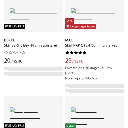
-29%
FAST LAV PRIS
Så længe lager haves
BERTIL
MAK
Skål BERTIL Ø9xH4 cm assorteret
Skål MAK Ø18xH6cm multifarvet




















20,-
25,-
/STK.
/STK.
Laveste pris 30 dage: 35,- /stk.
(-29%)
Normalpris: 40,- /stk.
FAST LAV PRIS
Nyhed