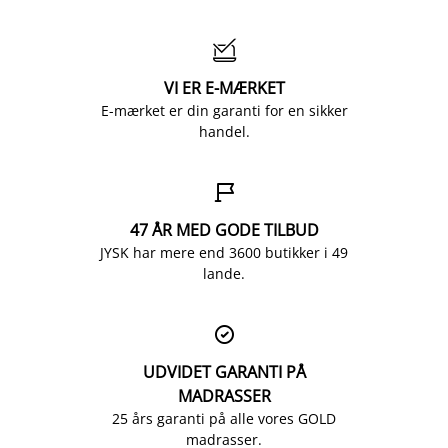

VI ER E-MÆRKET
E-mærket er din garanti for en sikker
handel.

47 ÅR MED GODE TILBUD
JYSK har mere end 3600 butikker i 49
lande.

UDVIDET GARANTI PÅ
MADRASSER
25 års garanti på alle vores GOLD
madrasser.