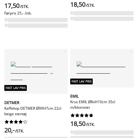
18,50
17,50
/STK.
/STK.
Førpris
25,- /stk.
FAST LAV PRIS
FAST LAV PRIS
EMIL
Krus EMIL Ø8xH10cm 35cl
DETMER
m/blomster
Kaffekop DETMER Ø9XH7cm 22cl
beige stentøj




















18,50
/STK.
20,-
/STK.