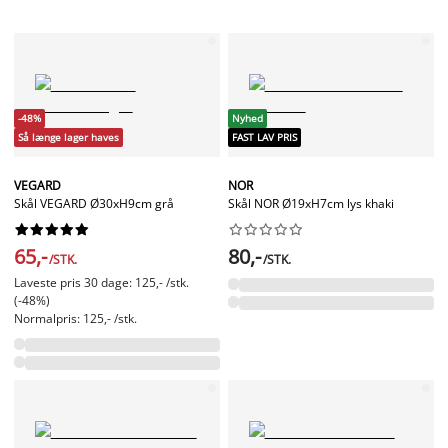
-48%
Nyhed
Så længe lager haves
FAST LAV PRIS
VEGARD
NOR
Skål VEGARD Ø30xH9cm grå
Skål NOR Ø19xH7cm lys khaki




















65,-
80,-
/STK.
/STK.
Laveste pris 30 dage: 125,- /stk.
(-48%)
Normalpris: 125,- /stk.