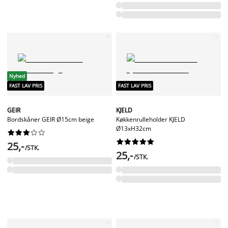
Nyhed
FAST LAV PRIS
FAST LAV PRIS
GEIR
KJELD
Bordskåner GEIR Ø15cm beige
Køkkenrulleholder KJELD
Ø13xH32cm




















25,-
/STK.
25,-
/STK.