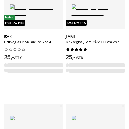
Nyhed
FAST LAV PRIS
FAST LAV PRIS
ISAK
JIMMI
Drikkeglas ISAK 30cl lys khaki
Drikkeglas JIMMI Ø7xH11 cm 26 cl




















25,-
25,-
/STK.
/STK.