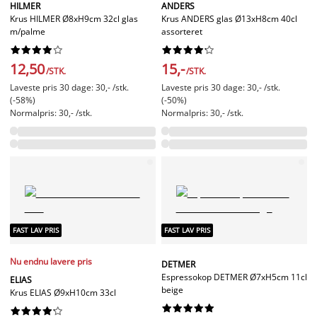
HILMER
ANDERS
Krus HILMER Ø8xH9cm 32cl glas
Krus ANDERS glas Ø13xH8cm 40cl
m/palme
assorteret




















12,50
15,-
/STK.
/STK.
Laveste pris 30 dage: 30,- /stk.
Laveste pris 30 dage: 30,- /stk.
(-58%)
(-50%)
Normalpris: 30,- /stk.
Normalpris: 30,- /stk.
FAST LAV PRIS
FAST LAV PRIS
Nu endnu lavere pris
DETMER
Espressokop DETMER Ø7xH5cm 11cl
ELIAS
beige
Krus ELIAS Ø9xH10cm 33cl



















