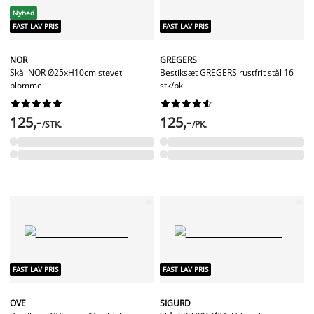
Nyhed
FAST LAV PRIS
FAST LAV PRIS
NOR
GREGERS
Skål NOR Ø25xH10cm støvet
Bestiksæt GREGERS rustfrit stål 16
blomme
stk/pk




















125,-
125,-
/STK.
/PK.
FAST LAV PRIS
FAST LAV PRIS
OVE
SIGURD