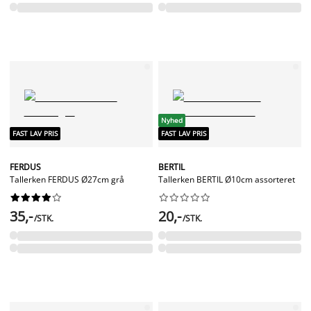
Nyhed
FAST LAV PRIS
FAST LAV PRIS
FERDUS
BERTIL
Tallerken FERDUS Ø27cm grå
Tallerken BERTIL Ø10cm assorteret




















35,-
20,-
/STK.
/STK.