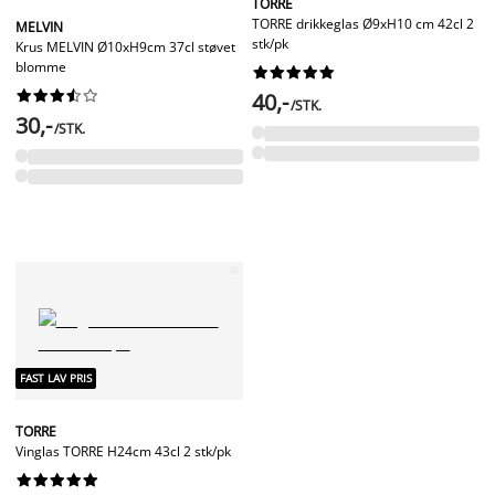
TORRE
TORRE drikkeglas Ø9xH10 cm 42cl 2
MELVIN
stk/pk
Krus MELVIN Ø10xH9cm 37cl støvet
blomme




















40,-
/STK.
30,-
/STK.
FAST LAV PRIS
TORRE
Vinglas TORRE H24cm 43cl 2 stk/pk









