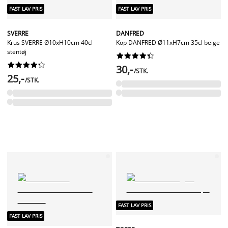
FAST LAV PRIS
FAST LAV PRIS
SVERRE
DANFRED
Krus SVERRE Ø10xH10cm 40cl
Kop DANFRED Ø11xH7cm 35cl beige
stentøj




















30,-
/STK.
25,-
/STK.
FAST LAV PRIS
FAST LAV PRIS