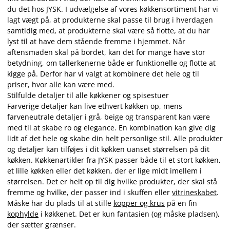
du det hos JYSK. I udvælgelse af vores køkkensortiment har vi
lagt vægt på, at produkterne skal passe til brug i hverdagen
samtidig med, at produkterne skal være så flotte, at du har
lyst til at have dem stående fremme i hjemmet. Når
aftensmaden skal på bordet, kan det for mange have stor
betydning, om tallerkenerne både er funktionelle og flotte at
kigge på. Derfor har vi valgt at kombinere det hele og til
priser, hvor alle kan være med.
Stilfulde detaljer til alle køkkener og spisestuer
Farverige detaljer kan live ethvert køkken op, mens
farveneutrale detaljer i grå, beige og transparent kan være
med til at skabe ro og elegance. En kombination kan give dig
lidt af det hele og skabe din helt personlige stil. Alle produkter
og detaljer kan tilføjes i dit køkken uanset størrelsen på dit
køkken. Køkkenartikler fra JYSK passer både til et stort køkken,
et lille køkken eller det køkken, der er lige midt imellem i
størrelsen. Det er helt op til dig hvilke produkter, der skal stå
fremme og hvilke, der passer ind i skuffen eller
vitrineskabet
.
Måske har du plads til at stille
kopper og krus
på en fin
kophylde
i køkkenet. Det er kun fantasien (og måske pladsen),
der sætter grænser.