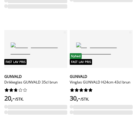
Nyhed
FAST LAV PRIS
FAST LAV PRIS
GUNVALD
GUNVALD
Drikkeglas GUNVALD 35cl brun
Vinglas GUNVALD H24cm 43cl brun




















20,-
30,-
/STK.
/STK.