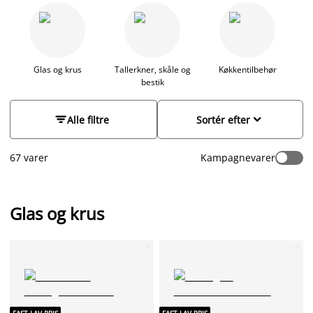
tallerkener og praktiske skåle til stilfulde krus, der tilføjer
vores guide til at opdatere køkkenet
.
personlighed til borddækningen.
Glas og krus
Tallerkner, skåle og
Køkkentilbehør
bestik


Alle filtre
Sortér efter
67 varer
Kampagnevarer
Glas og krus