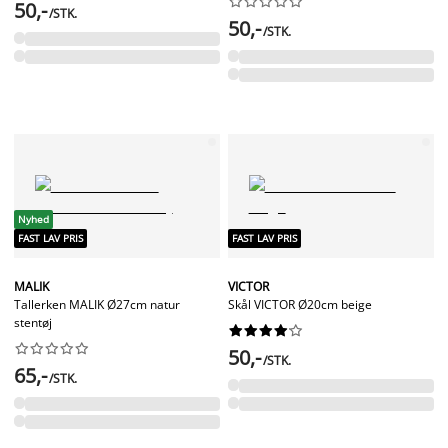










50,-
/STK.
50,-
/STK.
Nyhed
FAST LAV PRIS
FAST LAV PRIS
MALIK
VICTOR
Tallerken MALIK Ø27cm natur
Skål VICTOR Ø20cm beige
stentøj




















50,-
/STK.
65,-
/STK.