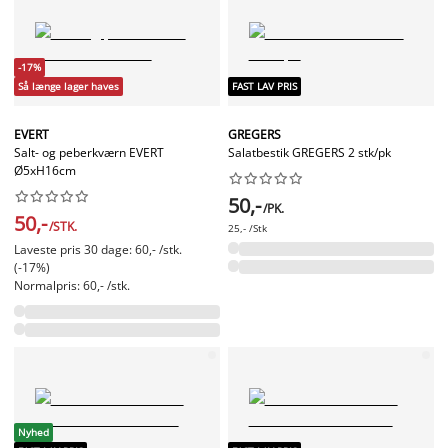
-17%
Så længe lager haves
FAST LAV PRIS
EVERT
GREGERS
Salt- og peberkværn EVERT
Salatbestik GREGERS 2 stk/pk
Ø5xH16cm




















50,-
/PK.
50,-
/STK.
25,- /Stk
Laveste pris 30 dage: 60,- /stk.
(-17%)
Normalpris: 60,- /stk.
Nyhed