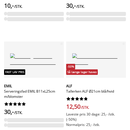
10,-
30,-
/STK.
/STK.
-50%
FAST LAV PRIS
Så længe lager haves
EMIL
ALF
Serveringsfad EMIL B11xL25cm
Tallerken ALF Ø21cm blå/hvid
m/blomster




















12,50
/STK.
30,-
/STK.
Laveste pris 30 dage: 25,- /stk.
(-50%)
Normalpris: 25,- /stk.