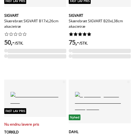
FAST LAV PRIS
FAST LAV PRIS
SIGVART
SIGVART
Skærebræt SIGVART B17xL26cm
Skærebræt SIGVART B20xL38cm
akacietræ
akacietræ




















50,-
75,-
/STK.
/STK.
FAST LAV PRIS
Nyhed
Nu endnu lavere pris
DAHL
TORKILD