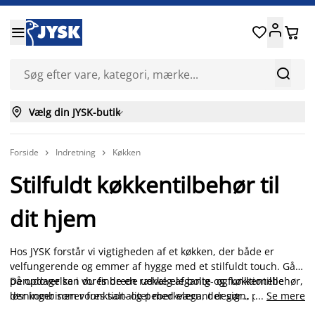






Vælg din JYSK-butik

Forside
Indretning
Køkken


Stilfuldt køkkentilbehør til
dit hjem
Hos JYSK forstår vi vigtigheden af et køkken, der både er
velfungerende og emmer af hygge med et stilfuldt touch. Gå
på opdagelse i vores brede udvalg af bolig- og køkkentilbehør,
Derudover kan du finde en række elegante og funktionelle
der kombinerer funktionalitet med elegant design, perfekt til
løsninger som vores salt- og peberkværn, der gør
...
Se mere
at opgradere din boligindretning. Vi tilbyder alt fra smukke
madlavningen både nemmere og mere æstetisk
. Læs mere i