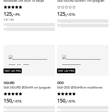
Bestiksæt OVE brun 16 stk/pk
Skål SIGURD Ø24xH7 cm lysegrøn




















125,-
125,-
/PK.
/STK.
7,81 /Stk
FAST LAV PRIS
FAST LAV PRIS
SIGURD
ODD
Skål SIGURD Ø30xH9 cm lysegrøn
Skål ODD Ø30xH9cm multifarvet




















150,-
150,-
/STK.
/STK.