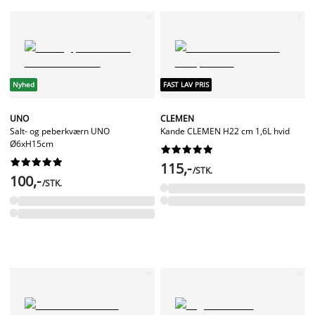
Nyhed
FAST LAV PRIS
UNO
CLEMEN
Salt- og peberkværn UNO
Kande CLEMEN H22 cm 1,6L hvid
Ø6xH15cm




















115,-
/STK.
100,-
/STK.