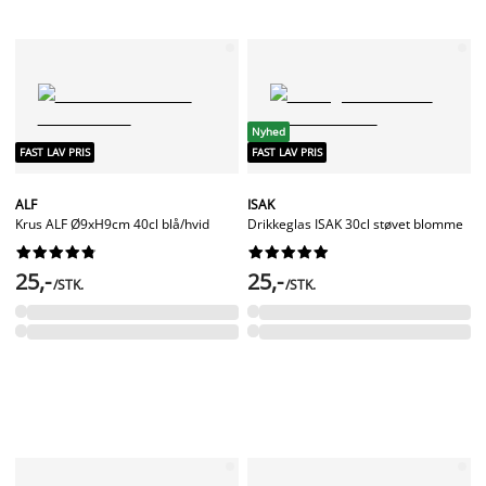
Nyhed
FAST LAV PRIS
FAST LAV PRIS
ALF
ISAK
Krus ALF Ø9xH9cm 40cl blå/hvid
Drikkeglas ISAK 30cl støvet blomme




















25,-
25,-
/STK.
/STK.