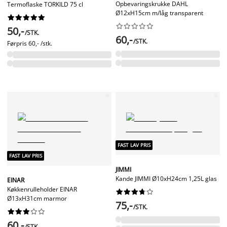
Opbevaringskrukke DAHL
Termoflaske TORKILD 75 cl
Ø12xH15cm m/låg transparent




















50,-
/STK.
60,-
/STK.
Førpris
60,- /stk.
FAST LAV PRIS
FAST LAV PRIS
JIMMI
Kande JIMMI Ø10xH24cm 1,25L glas
EINAR
Køkkenrulleholder EINAR










Ø13xH31cm marmor
75,-
/STK.










60,-
/STK.