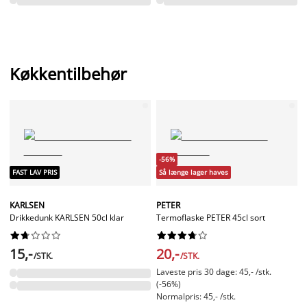
Køkkentilbehør
-56%
FAST LAV PRIS
Så længe lager haves
KARLSEN
PETER
Drikkedunk KARLSEN 50cl klar
Termoflaske PETER 45cl sort




















15,-
20,-
/STK.
/STK.
Laveste pris 30 dage: 45,- /stk.
(-56%)
Normalpris: 45,- /stk.