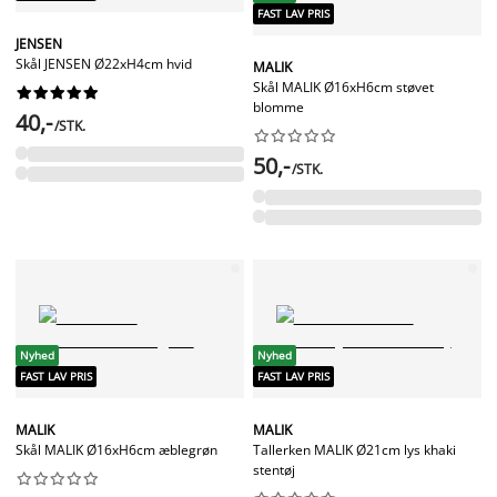
FAST LAV PRIS
JENSEN
Skål JENSEN Ø22xH4cm hvid
MALIK
Skål MALIK Ø16xH6cm støvet










blomme
40,-
/STK.










50,-
/STK.
Nyhed
Nyhed
FAST LAV PRIS
FAST LAV PRIS
MALIK
MALIK
Skål MALIK Ø16xH6cm æblegrøn
Tallerken MALIK Ø21cm lys khaki
stentøj









