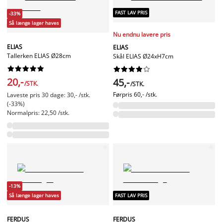
FAST LAV PRIS
-33%
Så længe lager haves
Nu endnu lavere pris
ELIAS
ELIAS
Tallerken ELIAS Ø28cm
Skål ELIAS Ø24xH7cm




















20,-
45,-
/STK.
/STK.
Førpris
60,- /stk.
Laveste pris 30 dage: 30,- /stk.
(-33%)
Normalpris: 22,50 /stk.
-13%
Så længe lager haves
FAST LAV PRIS
FERDUS
FERDUS