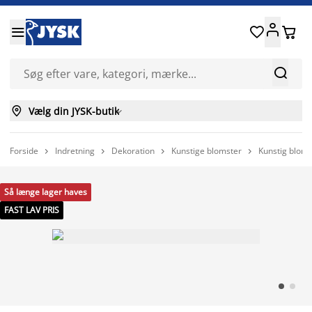






Vælg din JYSK-butik

Forside
Indretning
Dekoration
Kunstige blomster
Kunstig bloms




Så længe lager haves
FAST LAV PRIS