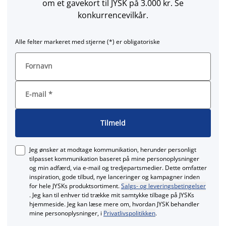
om et gavekort til JYSK på 3.000 kr. Se
konkurrencevilkår.
Alle felter markeret med stjerne (*) er obligatoriske
Fornavn
E-mail
*
Tilmeld
Jeg ønsker at modtage kommunikation, herunder personligt
tilpasset kommunikation baseret på mine personoplysninger
og min adfærd, via e‑mail og tredjepartsmedier. Dette omfatter
inspiration, gode tilbud, nye lanceringer og kampagner inden
for hele JYSKs produktsortiment.
Salgs- og leveringsbetingelser
. Jeg kan til enhver tid trække mit samtykke tilbage på JYSKs
hjemmeside. Jeg kan læse mere om, hvordan JYSK behandler
mine personoplysninger, i
Privatlivspolitikken
.