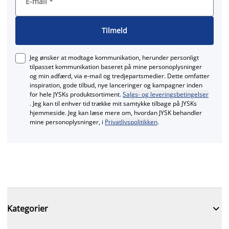
E-mail
*
Tilmeld
Jeg ønsker at modtage kommunikation, herunder personligt
tilpasset kommunikation baseret på mine personoplysninger
og min adfærd, via e‑mail og tredjepartsmedier. Dette omfatter
inspiration, gode tilbud, nye lanceringer og kampagner inden
for hele JYSKs produktsortiment.
Salgs- og leveringsbetingelser
. Jeg kan til enhver tid trække mit samtykke tilbage på JYSKs
hjemmeside. Jeg kan læse mere om, hvordan JYSK behandler
mine personoplysninger, i
Privatlivspolitikken
.

Kategorier