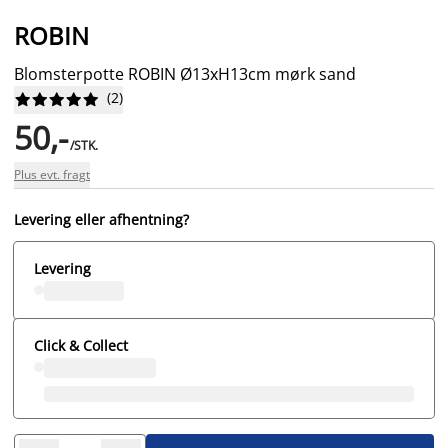
ROBIN
Blomsterpotte ROBIN Ø13xH13cm mørk sand
(
2
)










50,-
/STK.
Plus evt. fragt
Levering eller afhentning?
Levering
Click & Collect