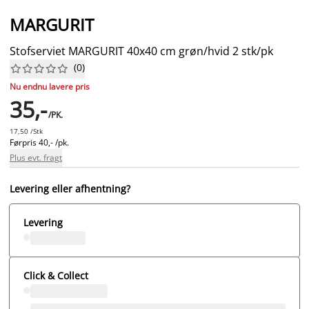
MARGURIT
Stofserviet MARGURIT 40x40 cm grøn/hvid 2 stk/pk
(
0
)










Nu endnu lavere pris
35,-
/PK.
17,50 /Stk
Førpris
40,- /pk.
Plus evt. fragt
Levering eller afhentning?
Levering
Click & Collect