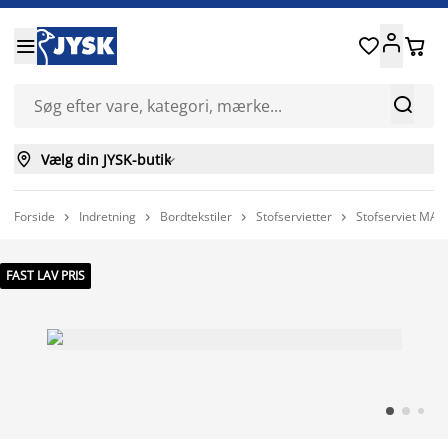






Vælg din JYSK-butik

Forside
Indretning
Bordtekstiler
Stofservietter
Stofserviet MAR




FAST LAV PRIS