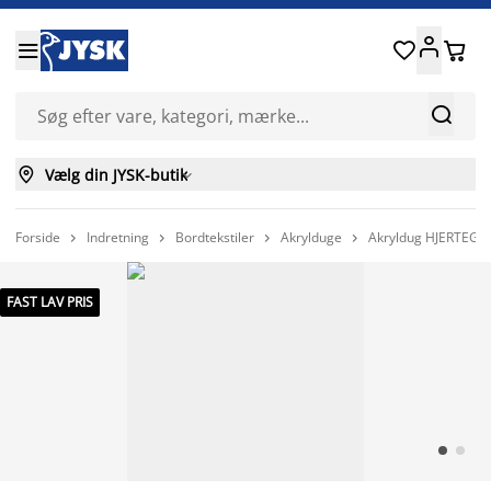






Vælg din JYSK-butik

Forside
Indretning
Bordtekstiler
Akrylduge
Akryldug HJERTEGR




FAST LAV PRIS