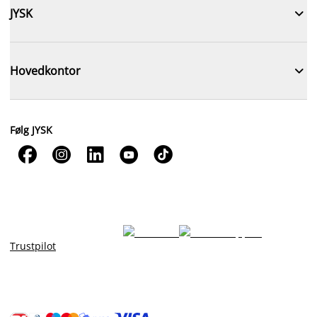

JYSK

Hovedkontor
Følg JYSK





Trustpilot