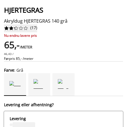
HJERTEGRAS
Akryldug HJERTEGRAS 140 grå
(
17
)










Nu endnu lavere pris
65,-
/METER
46,43 /
Førpris
85,- /meter
Farve
: Grå
Levering eller afhentning?
Levering