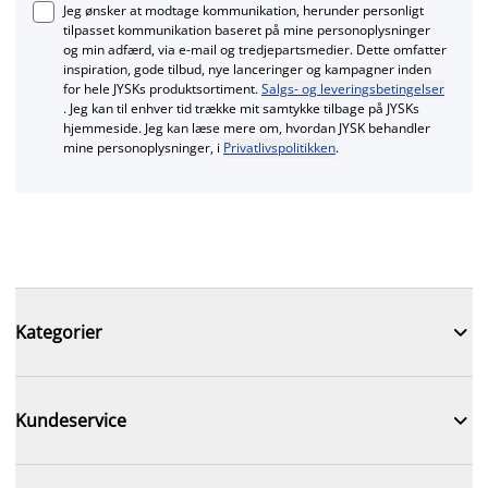
Jeg ønsker at modtage kommunikation, herunder personligt
tilpasset kommunikation baseret på mine personoplysninger
og min adfærd, via e‑mail og tredjepartsmedier. Dette omfatter
inspiration, gode tilbud, nye lanceringer og kampagner inden
for hele JYSKs produktsortiment.
Salgs- og leveringsbetingelser
. Jeg kan til enhver tid trække mit samtykke tilbage på JYSKs
hjemmeside. Jeg kan læse mere om, hvordan JYSK behandler
mine personoplysninger, i
Privatlivspolitikken
.

Kategorier

Kundeservice