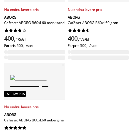
Nu endnu lavere pris
Nu endnu lavere pris
ABORG
ABORG
Cafésæt ABORG B60xL60 mørk sand
Cafésæt ABORG B60xL60 grøn




















400,-
400,-
/SÆT
/SÆT
Førpris
500,- /sæt
Førpris
500,- /sæt
FAST LAV PRIS
Nu endnu lavere pris
ABORG
Cafésæt ABORG B60xL60 aubergine









