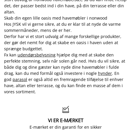
det, der passer bedst ind i din have, på din terrasse eller din
altan.
Skab din egen lille oasis med havemøbler i nonwood
Hos JYSK vil vi gerne sikre, at du er klar til at nyde de varme
sommermåneder, mens de er her.
Derfor har vi et stort udvalg af mange forskellige produkter,
der gør det nemt for dig at skabe en oasis i haven uden at
sprænge budgettet.
Fx kan
udendørsbelysning
hjælpe dig med at skabe den
perfekte stemning, selv når solen går ned. Hvis du vil sikre, at
både dig og dine gæster kan nyde dine havemøbler i fulde
drag, kan du med formål også investere i nogle
hynder
. En
god
parasol
er også altid en fremragende tilføjelse til enhver
have, altan eller terrasse, og du kan finde en masse af dem i
vores sortiment.

VI ER E-MÆRKET
E-mærket er din garanti for en sikker