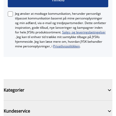
Jeg ønsker at modtage kommunikation, herunder personligt
tilpasset kommunikation baseret på mine personoplysninger
og min adfærd, via e‑mail og tredjepartsmedier. Dette omfatter
inspiration, gode tilbud, nye lanceringer og kampagner inden
for hele JYSKs produktsortiment.
Salgs- og leveringsbetingelser
. Jeg kan til enhver tid trække mit samtykke tilbage på JYSKs
hjemmeside. Jeg kan læse mere om, hvordan JYSK behandler
mine personoplysninger, i
Privatlivspolitikken
.

Kategorier

Kundeservice