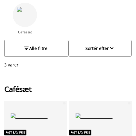
vedligeholdelsesfrit kunsttræ eller komposittræ passe til dig!
Du får udtrykket af træ, men slipper for at skulle slibe og
behandle møblerne. Nonwood havemøbler er utrolig
slidstærke og tåler at stå ude hele året. Er du i tvivl om, hvilke
havemøbler du skal vælge? Tag et kig på vores
guide til valg af
Cafésæt
havemøbler
.


Alle filtre
Sortér efter
3 varer
Cafésæt
FAST LAV PRIS
FAST LAV PRIS