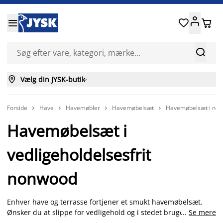






Vælg din JYSK-butik

Forside
Have
Havemøbler
Havemøbelsæt
Havemøbelsæt i no




Havemøbelsæt i
vedligeholdelsesfrit
nonwood
Enhver have og terrasse fortjener et smukt havemøbelsæt.
Ønsker du at slippe for vedligehold og i stedet bruge tiden på
...
Se mere
afslapning i haven, vil havebord og havestole i