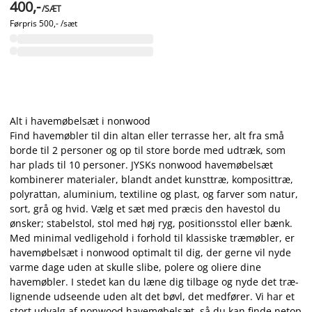
400,-
/SÆT
Førpris
500,- /sæt
Alt i havemøbelsæt i nonwood
Find havemøbler til din altan eller terrasse her, alt fra små
borde til 2 personer og op til store borde med udtræk, som
har plads til 10 personer. JYSKs nonwood havemøbelsæt
kombinerer materialer, blandt andet kunsttræ, komposittræ,
polyrattan, aluminium, textiline og plast, og farver som natur,
sort, grå og hvid. Vælg et sæt med præcis den havestol du
ønsker; stabelstol, stol med høj ryg, positionsstol eller bænk.
Med minimal vedligehold i forhold til klassiske træmøbler, er
havemøbelsæt i nonwood optimalt til dig, der gerne vil nyde
varme dage uden at skulle slibe, polere og oliere dine
havemøbler. I stedet kan du læne dig tilbage og nyde det træ-
lignende udseende uden alt det bøvl, det medfører. Vi har et
stort udvalg af nonwood havemøbelsæt, så du kan finde netop