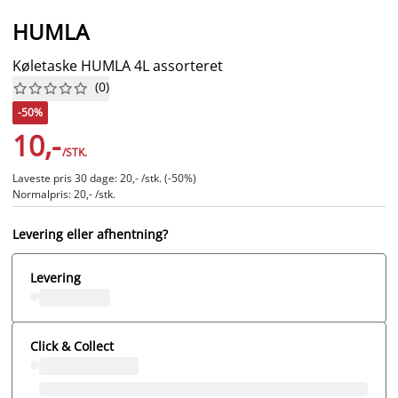
HUMLA
Køletaske HUMLA 4L assorteret
(
0
)










-50%
10,-
/STK.
Laveste pris 30 dage: 20,- /stk. (-50%)
Normalpris: 20,- /stk.
Levering eller afhentning?
Levering
Click & Collect