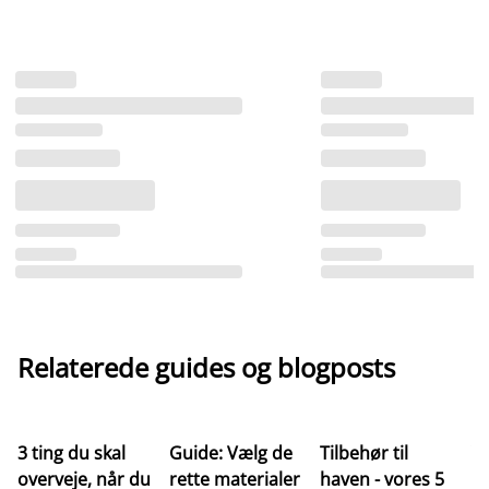
Relaterede guides og blogposts
3 ting du skal
Guide: Vælg de
Tilbehør til
Ve
overveje, når du
rette materialer
haven - vores 5
af