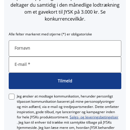
deltager du samtidig i den månedlige lodtrækning
om et gavekort til JYSK på 3.000 kr. Se
konkurrencevilkår.
Alle felter markeret med stjerne (*) er obligatoriske
Fornavn
E-mail
*
Tilmeld
Jeg ønsker at modtage kommunikation, herunder personligt
tilpasset kommunikation baseret på mine personoplysninger
og min adfærd, via e‑mail og tredjepartsmedier. Dette omfatter
inspiration, gode tilbud, nye lanceringer og kampagner inden
for hele JYSKs produktsortiment.
Salgs- og leveringsbetingelser
. Jeg kan til enhver tid trække mit samtykke tilbage på JYSKs
hjemmeside. Jeg kan læse mere om, hvordan JYSK behandler