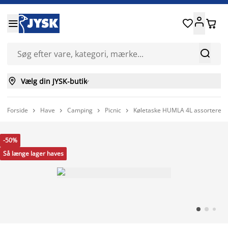






Vælg din JYSK-butik

Forside
Have
Camping
Picnic
Køletaske HUMLA 4L assorteret




-50%
Så længe lager haves