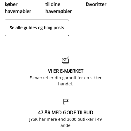
køber
til dine
favoritter
t
havemøbler
havemøbler
Se alle guides og blog posts

VI ER E-MÆRKET
E-mærket er din garanti for en sikker
handel.

47 ÅR MED GODE TILBUD
JYSK har mere end 3600 butikker i 49
lande.