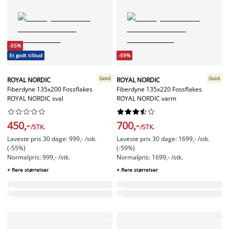
-55%
Et godt tilbud
-59%
Gold
Gold
ROYAL NORDIC
ROYAL NORDIC
Fiberdyne 135x200 Fossflakes
Fiberdyne 135x220 Fossflakes
ROYAL NORDIC sval
ROYAL NORDIC varm




















450,-
700,-
/STK.
/STK.
Laveste pris 30 dage: 999,- /stk.
Laveste pris 30 dage: 1699,- /stk.
(-55%)
(-59%)
Normalpris: 999,- /stk.
Normalpris: 1699,- /stk.
+ flere størrelser
+ flere størrelser