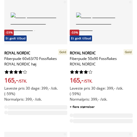
-59%
-59%
Et godt tilbud
Et godt tilbud
Gold
Gold
ROYAL NORDIC
ROYAL NORDIC
Fiberpude 60x63/70 Fossflakes
Fiberpude 50x90 Fossflakes
ROYAL NORDIC høj
ROYAL NORDIC




















165,-
165,-
/STK.
/STK.
Laveste pris 30 dage: 399,- /stk.
Laveste pris 30 dage: 399,- /stk.
(-59%)
(-59%)
Normalpris: 399,- /stk.
Normalpris: 399,- /stk.
+ flere størrelser