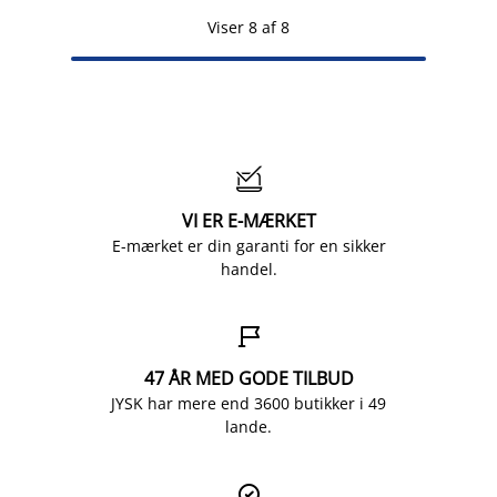
Viser 8 af 8

VI ER E-MÆRKET
E-mærket er din garanti for en sikker
handel.

47 ÅR MED GODE TILBUD
JYSK har mere end 3600 butikker i 49
lande.
