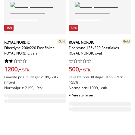
-45%
-55%
Gold
Gold
ROYAL NORDIC
ROYAL NORDIC
Fiberdyne 200x220 Fossflakes
Fiberdyne 135x220 Fossflakes
ROYAL NORDIC varm
ROYAL NORDIC sval




















1200,-
500,-
/STK.
/STK.
Laveste pris 30 dage: 2199,- /stk.
Laveste pris 30 dage: 1099,- /stk.
(-45%)
(-55%)
Normalpris: 2199,- /stk.
Normalpris: 1099,- /stk.
+ flere størrelser