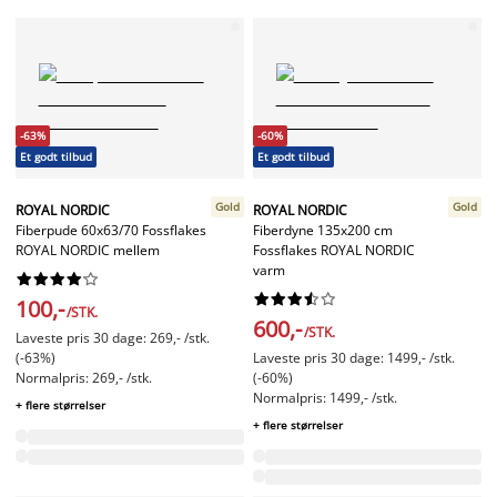
-63%
-60%
Et godt tilbud
Et godt tilbud
Gold
Gold
ROYAL NORDIC
ROYAL NORDIC
Fiberpude 60x63/70 Fossflakes
Fiberdyne 135x200 cm
ROYAL NORDIC mellem
Fossflakes ROYAL NORDIC
varm




















100,-
/STK.
600,-
/STK.
Laveste pris 30 dage: 269,- /stk.
(-63%)
Laveste pris 30 dage: 1499,- /stk.
Normalpris: 269,- /stk.
(-60%)
Normalpris: 1499,- /stk.
+ flere størrelser
+ flere størrelser