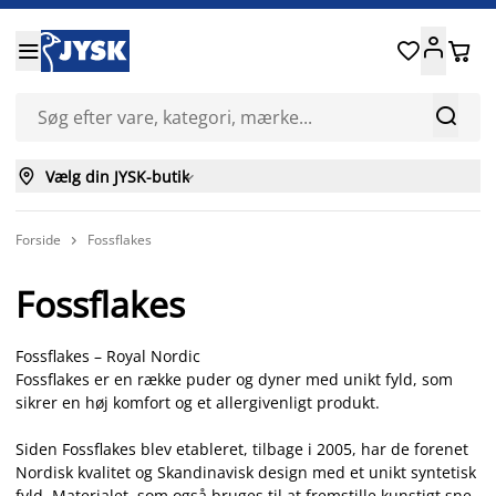






Vælg din JYSK-butik

Forside
Fossflakes

Fossflakes
Fossflakes – Royal Nordic
Fossflakes er en række puder og dyner med unikt fyld, som
sikrer en høj komfort og et allergivenligt produkt.
Siden Fossflakes blev etableret, tilbage i 2005, har de forenet
Nordisk kvalitet og Skandinavisk design med et unikt syntetisk
fyld. Materialet, som også bruges til at fremstille kunstigt sne