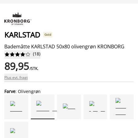
KARLSTAD
Gold
Bademåtte KARLSTAD 50x80 olivengrøn KRONBORG
(
18
)










89,95
/STK.
Plus evt. fragt
Farve
: Olivengrøn