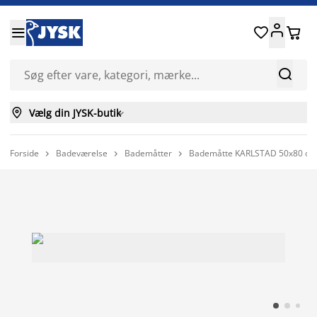






Vælg din JYSK-butik

Forside
Badeværelse
Bademåtter
Bademåtte KARLSTAD 50x80 ol


