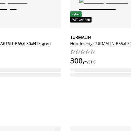
Nyhed
FAST LAV PRIS
TURMALIN
ARTSIT B65xL80xH13 grøn
Hundeseng TURMALIN B55xL7










300,-
/STK.