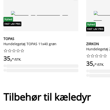
Nyhed
FAST LAV PRIS
Nyhed
FAST LAV PRIS
TOPAS
Hundelegetøj TOPAS 11x40 grøn
ZIRKON
Hundelegetøj




















35,-
/STK.
35,-
/STK.
Tilbehør til kæledyr