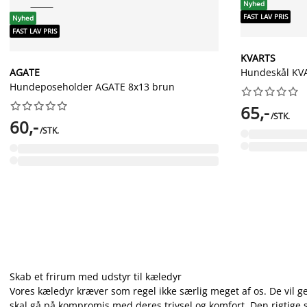
Nyhed
FAST LAV PRIS
Nyhed
FAST LAV PRIS
KVARTS
AGATE
Hundeskål KV
Hundeposeholder AGATE 8x13 brun




















65,-
/STK.
60,-
/STK.
Skab et frirum med udstyr til kæledyr
Vores kæledyr kræver som regel ikke særlig meget af os. De vil ge
skal gå på kompromis med deres trivsel og komfort. Den rigtige 