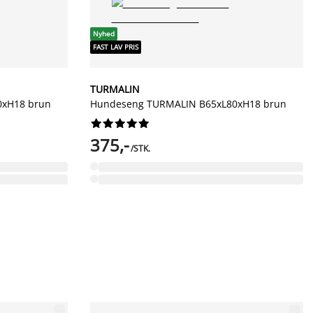
Nyhed
FAST LAV PRIS
TURMALIN
0xH18 brun
Hundeseng TURMALIN B65xL80xH18 brun










375,-
/STK.