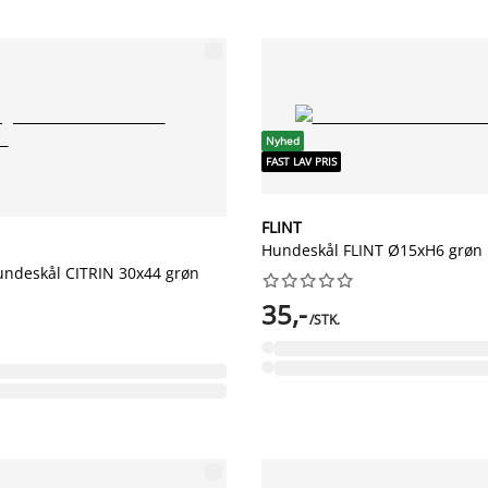
Nyhed
FAST LAV PRIS
FLINT
Hundeskål FLINT Ø15xH6 grøn
hundeskål CITRIN 30x44 grøn










35,-
/STK.