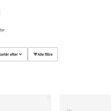
dyr


Sortér efter
Alle filtre