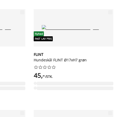
Nyhed
FAST LAV PRIS
FLINT
Hundeskål FLINT Ø17xH7 grøn










45,-
/STK.