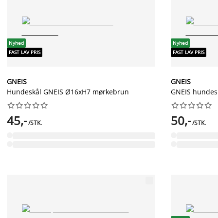
Nyhed
Nyhed
FAST LAV PRIS
FAST LAV PRIS
GNEIS
GNEIS
Hundeskål GNEIS Ø16xH7 mørkebrun
GNEIS hundes




















45,-
50,-
/STK.
/STK.