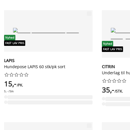
Nyhed
FAST LAV PRIS
Nyhed
FAST LAV PRIS
LAPIS
Hundepose LAPIS 60 stk/pk sort
CITRIN
Underlag til 




















15,-
/PK.
35,-
/STK.
5,- /Stk