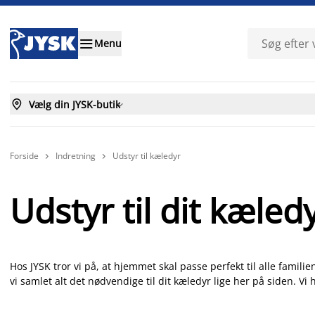

Menu

Vælg din JYSK-butik

Forside
Indretning
Udstyr til kæledyr


Udstyr til dit kæled
Hos JYSK tror vi på, at hjemmet skal passe perfekt til alle fami
vi samlet alt det nødvendige til dit kæledyr lige her på siden. Vi ha
legetøj og tilbehør, du har brug for! Vores udstyr til kæledyr h
for familiens mindste medlemmer. Gå på opdagelse i vores udvalg,