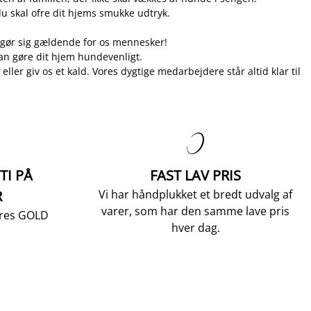
u skal ofre dit hjems smukke udtryk.
t gør sig gældende for os mennesker!
kan gøre dit hjem hundevenligt.
eller giv os et kald. Vores dygtige medarbejdere står altid klar til

TI PÅ
FAST LAV PRIS
R
Vi har håndplukket et bredt udvalg af
varer, som har den samme lave pris
vores GOLD
hver dag.