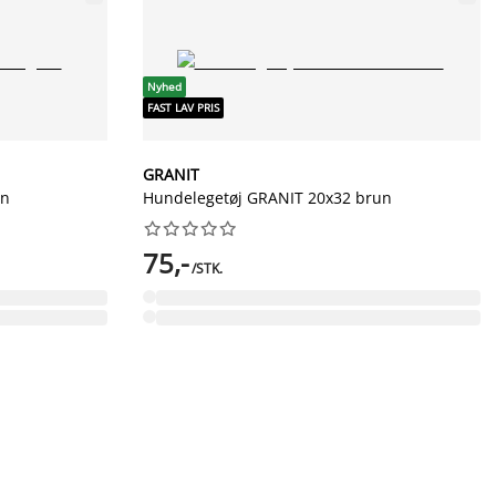
Nyhed
FAST LAV PRIS
GRANIT
øn
Hundelegetøj GRANIT 20x32 brun










75,-
/STK.