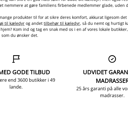
 det nemmere at gøre familiens firbenede medlemmer glade, uden d
mange produkter til for at sikre deres komfort, akkurat ligesom de
øj til kæledyr
og andet
tilbehør til kæledyr
, så du nemt og hurtigt 
it hjem? Kom ind og tag en snak med os i en af vores lokale butikker, 
s, som du ønsker det.


 MED GODE TILBUD
UDVIDET GARAN
ere end 3600 butikker i 49
MADRASSE
lande.
25 års garanti på alle 
madrasser.