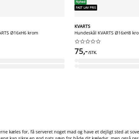
Nyhed
FAST LAV PRIS
KVARTS
ARTS Ø16xH6 krom
Hundeskål KVARTS Ø16xH8 kr










75,-
/STK.
rne kæles for, få serveret noget mad og have et dejligt sted at sov
seng kan sikre en god nats søvn for både dit kæledyr, men også res