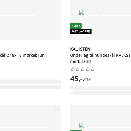
Nyhed
FAST LAV PRIS
KALKSTEN
kål Ø18xH8 mørkebrun
Underlag til hundeskål KALKS
mørk sand










45,-
/STK.