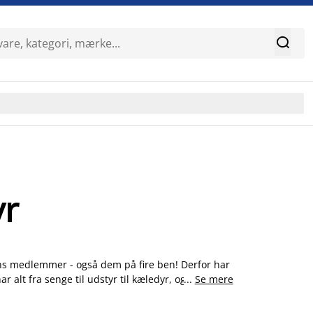

yr
liens medlemmer - også dem på fire ben! Derfor har
r alt fra senge til udstyr til kæledyr, og alt det
...
Se mere
jælper dig med at skabe trygge, behagelige rammer
 og find de helt rigtige produkter til dig og dine