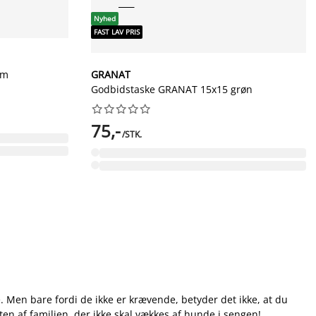
Nyhed
FAST LAV PRIS
om
GRANAT
Godbidstaske GRANAT 15x15 grøn










75,-
/STK.
e. Men bare fordi de ikke er krævende, betyder det ikke, at du
ten af familien, der ikke skal vækkes af hunde i sengen!