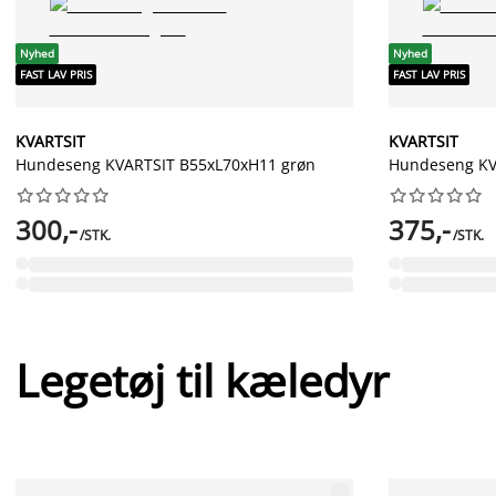
Nyhed
Nyhed
FAST LAV PRIS
FAST LAV PRIS
KVARTSIT
KVARTSIT
Hundeseng KVARTSIT B55xL70xH11 grøn
Hundeseng KV




















300,-
375,-
/STK.
/STK.
Legetøj til kæledyr