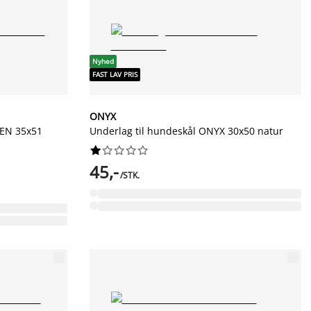
Nyhed
FAST LAV PRIS
ONYX
TEN 35x51
Underlag til hundeskål ONYX 30x50 natur










45,-
/STK.