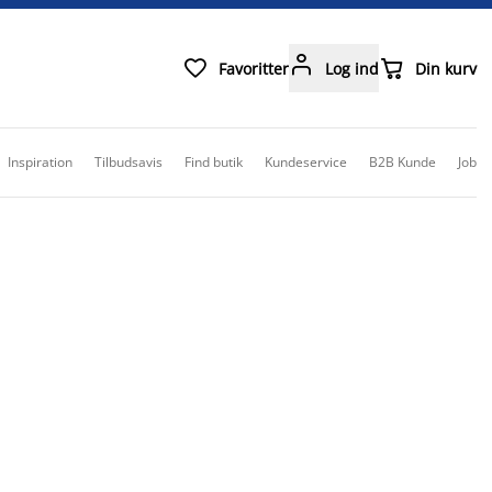



Favoritter
Log ind
Din kurv
Inspiration
Tilbudsavis
Find butik
Kundeservice
B2B Kunde
Job