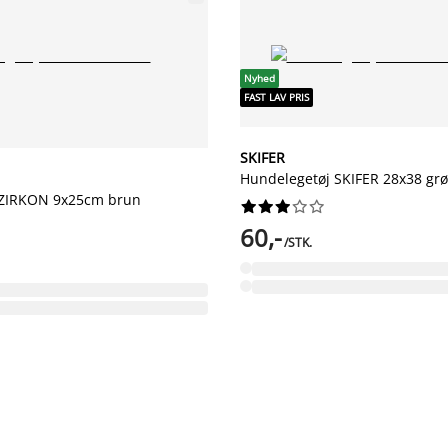
Nyhed
FAST LAV PRIS
SKIFER
Hundelegetøj SKIFER 28x38 gr
 ZIRKON 9x25cm brun










60,-
/STK.