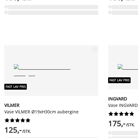
FAST LAV PRIS
FAST LAV PRIS
INGVARD
VILMER
Vase INGVARD
Vase VILMER Ø19xH30cm aubergine




















175,-
/STK.
125,-
/STK.