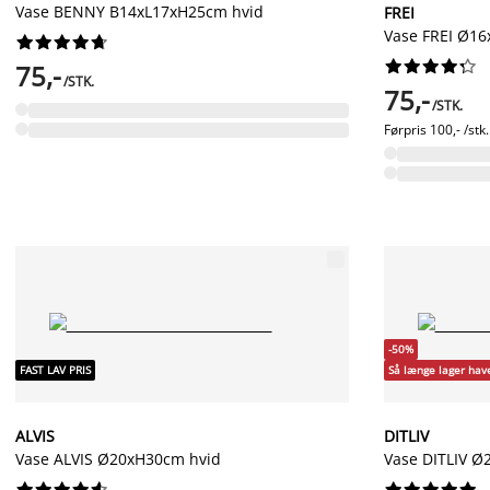
Vase BENNY B14xL17xH25cm hvid
FREI
Vase FREI Ø1




















75,-
/STK.
75,-
/STK.
Førpris
100,- /stk.
-50%
FAST LAV PRIS
Så længe lager hav
ALVIS
DITLIV
Vase ALVIS Ø20xH30cm hvid
Vase DITLIV 



















