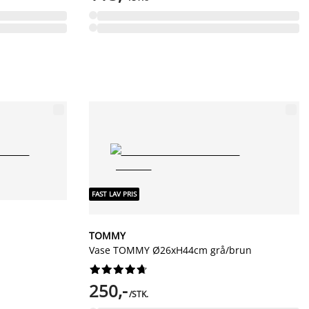
FAST LAV PRIS
TOMMY
Vase TOMMY Ø26xH44cm grå/brun










250,-
/STK.