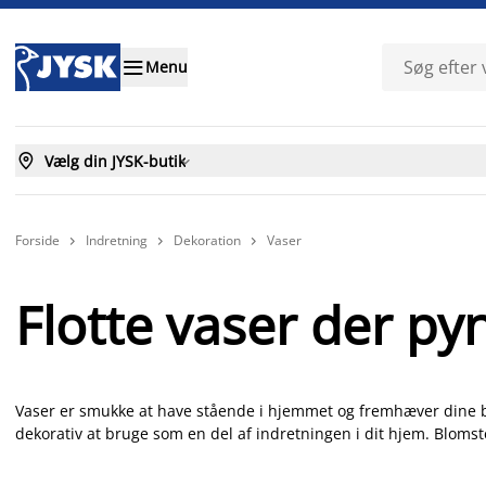

Menu

Vælg din JYSK-butik

Forside
Indretning
Dekoration
Vaser



Flotte vaser der py
Vaser er smukke at have stående i hjemmet og fremhæver dine b
dekorativ at bruge som en del af indretningen i dit hjem. Blomste
stemning i rummet. Find en vase der passer til både din personli
en klassisk glas vase, en smuk keramik vase eller en stor gulvva