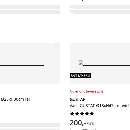
FAST LAV PRIS
Nu endnu lavere pris
 Ø25xH30cm ler
GUSTAF
Vase GUSTAF Ø18xH47cm hvid










200,-
/STK.