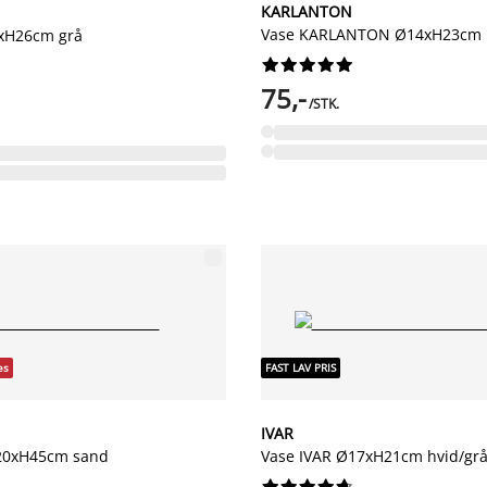
KARLANTON
Vase KARLANTON Ø14xH23cm 
6xH26cm grå










75,-
/STK.
es
FAST LAV PRIS
IVAR
Ø20xH45cm sand
Vase IVAR Ø17xH21cm hvid/gr









