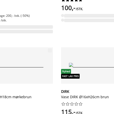
100,-
/STK.
ge: 200,- /stk. (-50%)
/stk.
Nyhed
FAST LAV PRIS
DIRK
 H18cm mørkebrun
Vase DIRK Ø16xH26cm brun










115,-
/STK.