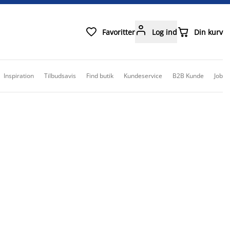



Favoritter
Log ind
Din kurv
Inspiration
Tilbudsavis
Find butik
Kundeservice
B2B Kunde
Job