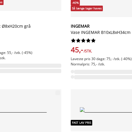
es
-40%
Så længe lager haves
 Ø8xH20cm grå
INGEMAR
Vase INGEMAR B10xL8xH34cm 










45,-
/STK.
ge: 55,- /stk. (-45%)
stk.
Laveste pris 30 dage: 75,- /stk. (-40%)
Normalpris: 75,- /stk.
FAST LAV PRIS