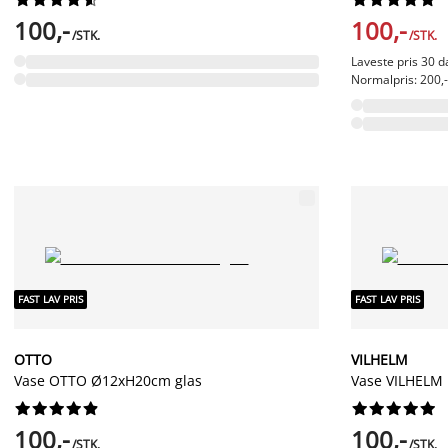
100,-
100,-
/STK.
/STK.
Laveste pris 30 da
Normalpris: 200,- 
FAST LAV PRIS
FAST LAV PRIS
OTTO
VILHELM
Vase OTTO Ø12xH20cm glas
Vase VILHELM




















100,-
100,-
/STK.
/STK.