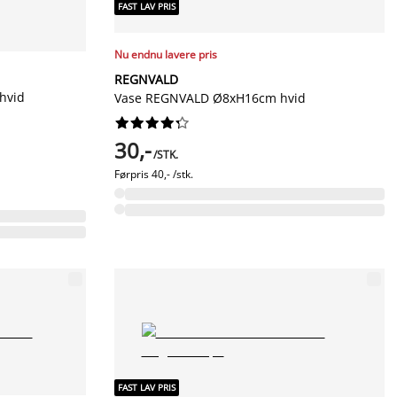
FAST LAV PRIS
Nu endnu lavere pris
REGNVALD
hvid
Vase REGNVALD Ø8xH16cm hvid










30,-
/STK.
Førpris
40,- /stk.
FAST LAV PRIS