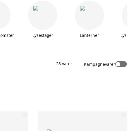
lomster
Lysestager
Lanterner
Lys o
28 varer
|
Kampagnevarer