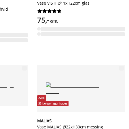
Vase VISTI Ø11xH22cm glas
hvid










75,-
/STK.
-50%
Så længe lager haves
å
MALIAS
Vase MALIAS Ø22xH30cm messing