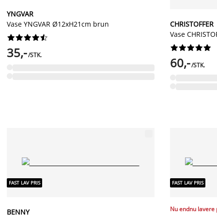
YNGVAR
Vase YNGVAR Ø12xH21cm brun
CHRISTOFFER
Vase CHRISTO




















35,-
/STK.
60,-
/STK.
FAST LAV PRIS
FAST LAV PRIS
Nu endnu lavere 
BENNY