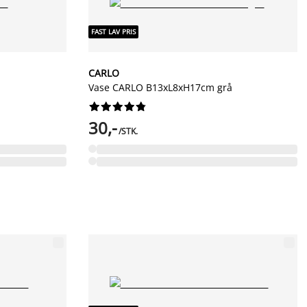
FAST LAV PRIS
CARLO
Vase CARLO B13xL8xH17cm grå










30,-
/STK.