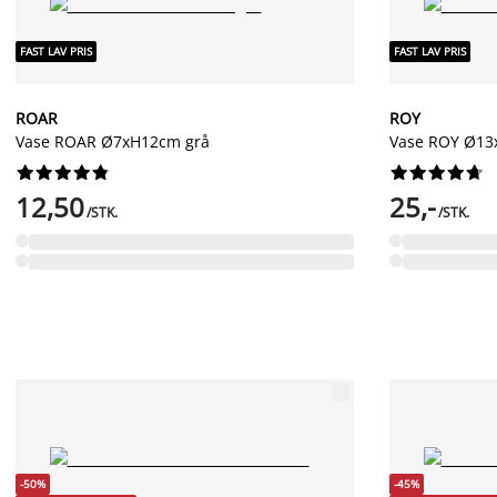
FAST LAV PRIS
FAST LAV PRIS
ROAR
ROY
Vase ROAR Ø7xH12cm grå
Vase ROY Ø13




















12,50
25,-
/STK.
/STK.
-50%
-45%