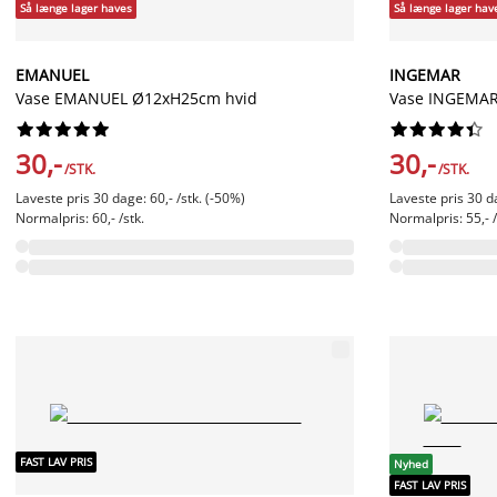
Så længe lager haves
Så længe lager hav
EMANUEL
INGEMAR
Vase EMANUEL Ø12xH25cm hvid
Vase INGEMAR




















30,-
30,-
/STK.
/STK.
Laveste pris 30 dage: 60,- /stk. (-50%)
Laveste pris 30 da
Normalpris: 60,- /stk.
Normalpris: 55,- /
FAST LAV PRIS
Nyhed
FAST LAV PRIS