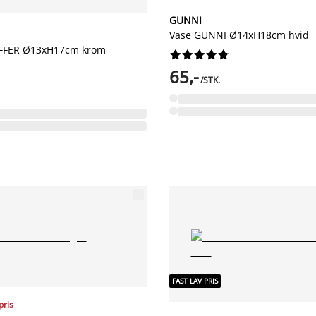
GUNNI
Vase GUNNI Ø14xH18cm hvid
FFER Ø13xH17cm krom










65,-
/STK.
FAST LAV PRIS
pris