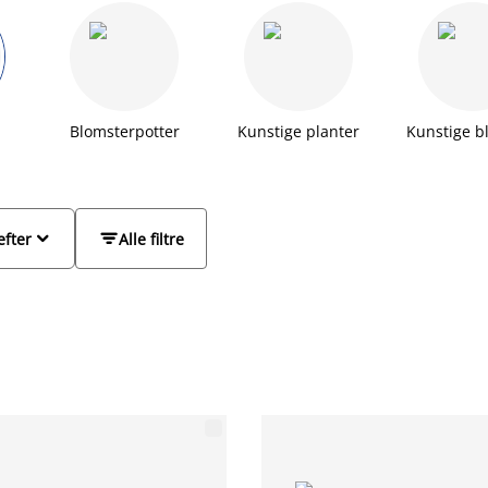
der passer ind i dit hjem.
Blomsterpotter
Kunstige planter
Kunstige b


efter
Alle filtre