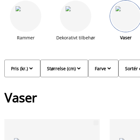
små vaser, store vaser og høje vaser, så du nemt finder en vase, 
Rammer
Dekorativt tilbehør
Vaser



Pris (kr.)
Størrelse (cm)
Farve
Sortér 
Vaser