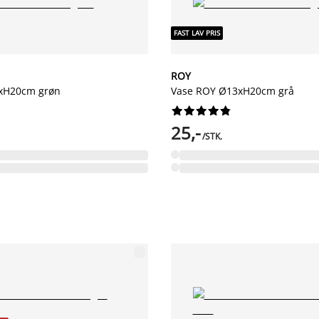
FAST LAV PRIS
ROY
xH20cm grøn
Vase ROY Ø13xH20cm grå










25,-
/STK.