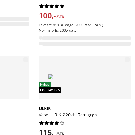










100,-
/STK.
Laveste pris 30 dage: 200,- /stk. (-50%)
Normalpris: 200,- /stk.
Nyhed
FAST LAV PRIS
ULRIK
Vase ULRIK Ø20xH17cm grøn










115,-
/STK.