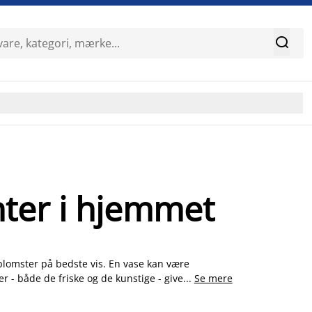

nter i hjemmet
lomster på bedste vis. En vase kan være
r - både de friske og de kunstige - giver en god
...
Se mere
ge stil og størrelsen på din buket. Vælg mellem
se. Udvalget af vaser fra JYSK indeholder både