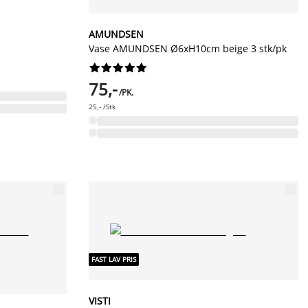
AMUNDSEN
Vase AMUNDSEN Ø6xH10cm beige 3 stk/pk










75,-
/PK.
25,- /Stk
FAST LAV PRIS
VISTI