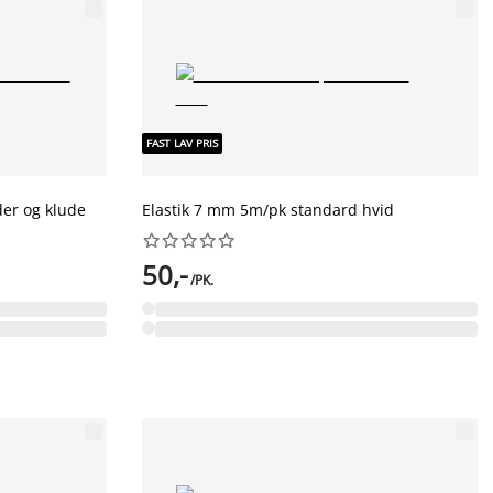
FAST LAV PRIS
er og klude
Elastik 7 mm 5m/pk standard hvid










50,-
/PK.