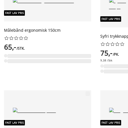
FAST LAV PRIS
FAST LAV PRIS
Målebånd ergonomisk 150cm
Syfri trykknap




















65,-
/STK.
75,-
/PK.
9,38 /Stk
FAST LAV PRIS
FAST LAV PRIS