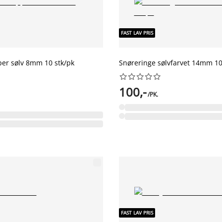
FAST LAV PRIS
per sølv 8mm 10 stk/pk
Snøreringe sølvfarvet 14mm 10










100,-
/PK.
FAST LAV PRIS