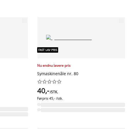
FAST LAV PRIS
Nu endnu lavere pris
Symaskinenåle nr. 80










40,-
/STK.
Førpris
45,- /stk.