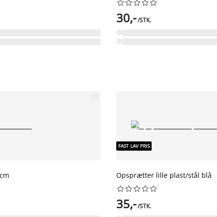










30,-
/STK.
FAST LAV PRIS
0cm
Opsprætter lille plast/stål blå










35,-
/STK.