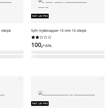
FAST LAV PRIS
 stk/pk
Syfri trykknapper 15 mm 10 stk/pk










100,-
/STK.
FAST LAV PRIS