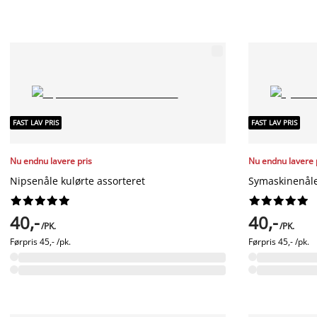
FAST LAV PRIS
FAST LAV PRIS
Nu endnu lavere pris
Nu endnu lavere 
Nipsenåle kulørte assorteret
Symaskinenåle




















40,-
40,-
/PK.
/PK.
Førpris
45,- /pk.
Førpris
45,- /pk.