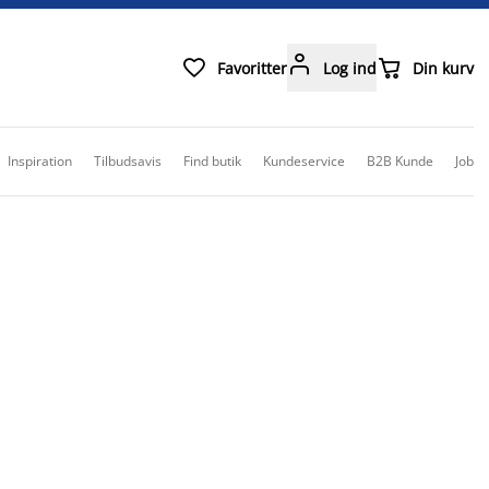



Favoritter
Log ind
Din kurv
Inspiration
Tilbudsavis
Find butik
Kundeservice
B2B Kunde
Job