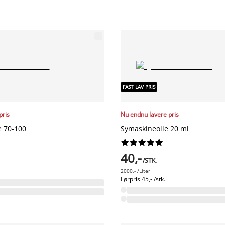
FAST LAV PRIS
pris
Nu endnu lavere pris
 70-100
Symaskineolie 20 ml










40,-
/STK.
2000,- /Liter
Førpris
45,- /stk.