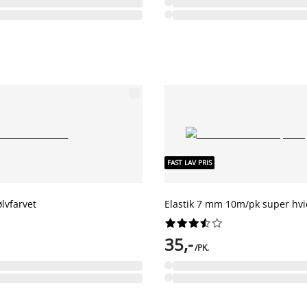
FAST LAV PRIS
lvfarvet
Elastik 7 mm 10m/pk super hvi










35,-
/PK.