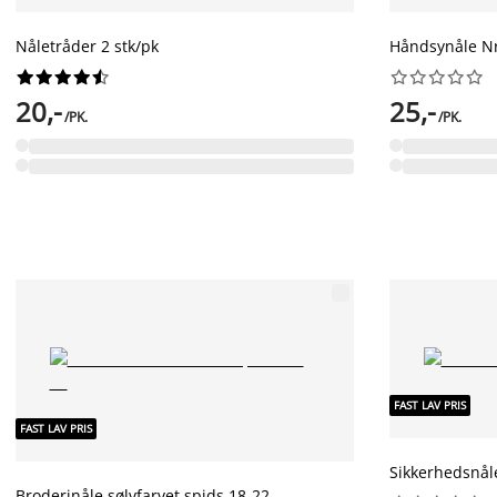
Nåletråder 2 stk/pk
Håndsynåle Nr




















20,-
25,-
/PK.
/PK.
FAST LAV PRIS
FAST LAV PRIS
Sikkerhedsnål
Broderinåle sølvfarvet spids 18-22