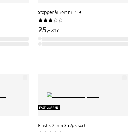
Stoppenål kort nr. 1-9










25,-
/STK.
FAST LAV PRIS
Elastik 7 mm 3m/pk sort