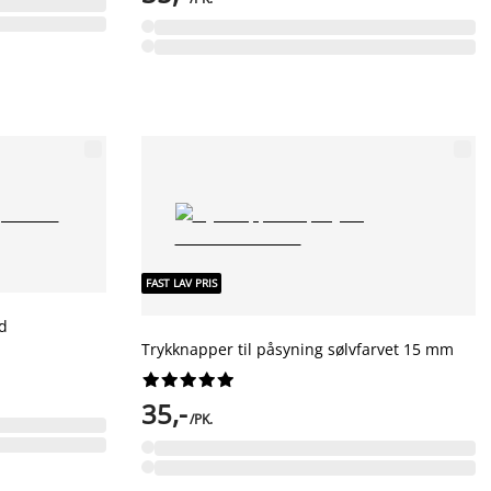
FAST LAV PRIS
d
Trykknapper til påsyning sølvfarvet 15 mm










35,-
/PK.