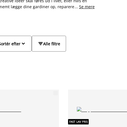
ative ideer skal føres ud i livet, eller hvis en
nemt lægge dine gardiner op, reparere huller i
...
Se mere
g af sytilbehør, blandt andet forskellige slags
maskineolie. Du kan også finde en syæske som
ellige farver. Se det store udvalg her eller i din


Sortér efter
Alle filtre
FAST LAV PRIS