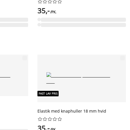










35,-
/PK.
FAST LAV PRIS
Elastik med knaphuller 18 mm hvid










35,-
/PK.