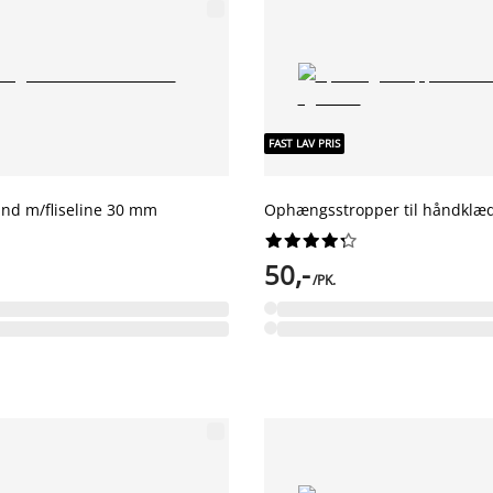
FAST LAV PRIS
nd m/fliseline 30 mm
Ophængsstropper til håndklæd










50,-
/PK.