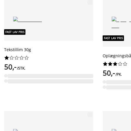
FAST LAV PRIS
FAST LAV PRIS
Tekstillim 30g
Oplægningsbå




















50,-
/STK.
50,-
/PK.