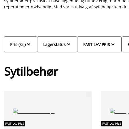
Sytilbehør er praktisk at have liggende og uundværligt når dine kre
reperation er nødvendig. Med vores udvalg af sytilbehør kan du 
tøjet eller udfolde dig kreativt. Hos JYSK finder du et bredt udval
nåle, målebånd, forskellige bånd, opsprætter, nåletråder og sy
indeholder forskelligt sytilbehør. Husk også at købe
sytråd
i forsk
lokale JYSK-butik.



Pris (kr.)
Lagerstatus
FAST LAV PRIS
Sytilbehør
FAST LAV PRIS
FAST LAV PRIS