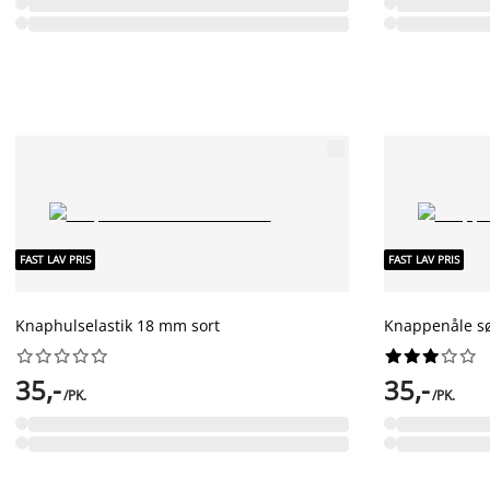
FAST LAV PRIS
FAST LAV PRIS
Knaphulselastik 18 mm sort
Knappenåle sø




















35,-
35,-
/PK.
/PK.