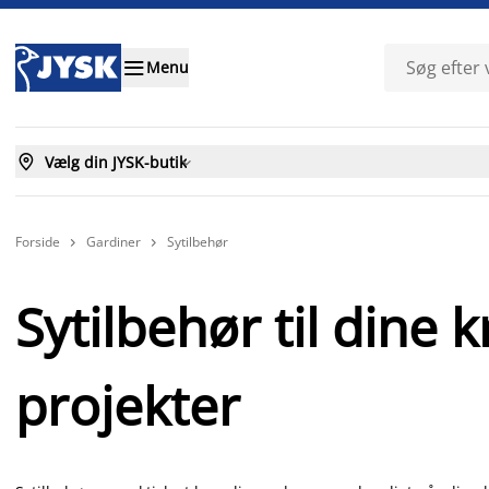

Menu

Vælg din JYSK-butik

Forside
Gardiner
Sytilbehør


Sytilbehør til dine k
projekter