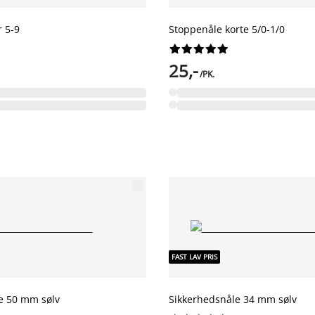
 5-9
Stoppenåle korte 5/0-1/0










25,-
/PK.
FAST LAV PRIS
e 50 mm sølv
Sikkerhedsnåle 34 mm sølv