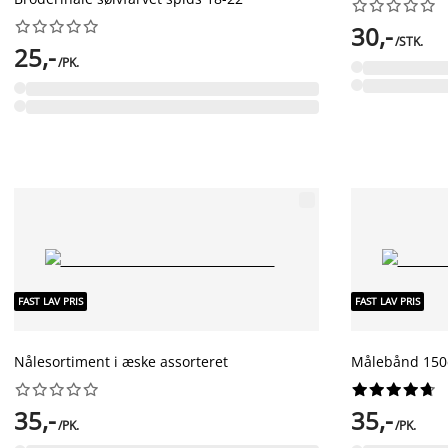




















30,-
/STK.
25,-
/PK.
FAST LAV PRIS
FAST LAV PRIS
Nålesortiment i æske assorteret
Målebånd 15




















35,-
35,-
/PK.
/PK.