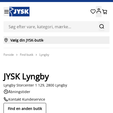






Vælg din JYSK-butik

Forside
Find butik
Lyngby


JYSK Lyngby
Lyngby Storcenter 1 129, 2800 Lyngby

Åbningstider

Kontakt Kundeservice
Find en anden butik