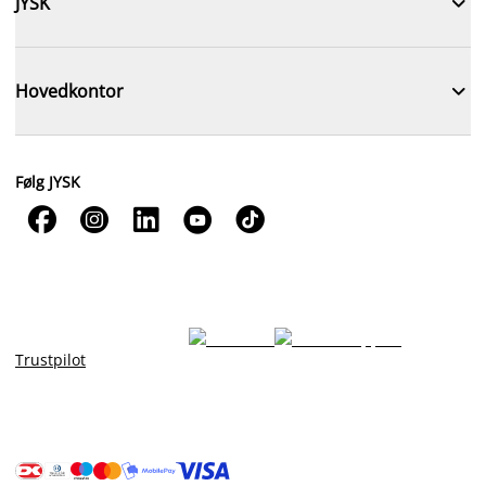

JYSK

Hovedkontor
Følg JYSK





Trustpilot