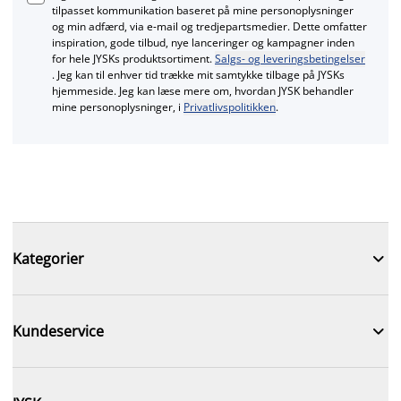
tilpasset kommunikation baseret på mine personoplysninger
og min adfærd, via e‑mail og tredjepartsmedier. Dette omfatter
inspiration, gode tilbud, nye lanceringer og kampagner inden
for hele JYSKs produktsortiment.
Salgs- og leveringsbetingelser
. Jeg kan til enhver tid trække mit samtykke tilbage på JYSKs
hjemmeside. Jeg kan læse mere om, hvordan JYSK behandler
mine personoplysninger, i
Privatlivspolitikken
.

Kategorier

Kundeservice