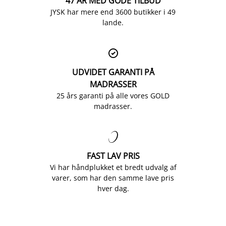
47 ÅR MED GODE TILBUD
JYSK har mere end 3600 butikker i 49
lande.

UDVIDET GARANTI PÅ
MADRASSER
25 års garanti på alle vores GOLD
madrasser.

FAST LAV PRIS
Vi har håndplukket et bredt udvalg af
varer, som har den samme lave pris
hver dag.