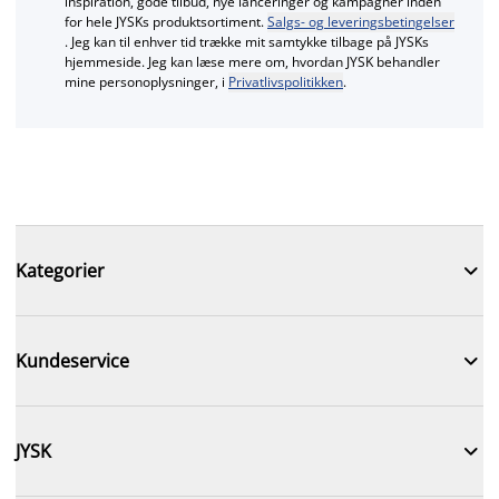
inspiration, gode tilbud, nye lanceringer og kampagner inden
for hele JYSKs produktsortiment.
Salgs- og leveringsbetingelser
. Jeg kan til enhver tid trække mit samtykke tilbage på JYSKs
hjemmeside. Jeg kan læse mere om, hvordan JYSK behandler
mine personoplysninger, i
Privatlivspolitikken
.

Kategorier

Kundeservice

JYSK