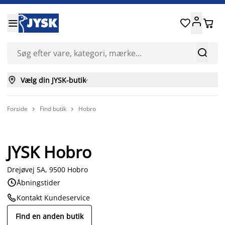






Vælg din JYSK-butik

Forside
Find butik
Hobro


JYSK Hobro
Drejøvej 5A, 9500 Hobro

Åbningstider

Kontakt Kundeservice
Find en anden butik