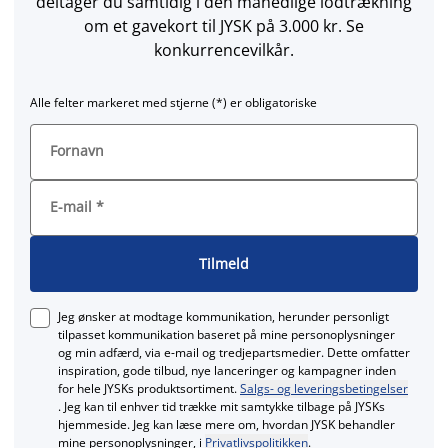
deltager du samtidig i den månedlige lodtrækning
om et gavekort til JYSK på 3.000 kr. Se
konkurrencevilkår.
Alle felter markeret med stjerne (*) er obligatoriske
Fornavn
E-mail
*
Tilmeld
Jeg ønsker at modtage kommunikation, herunder personligt
tilpasset kommunikation baseret på mine personoplysninger
og min adfærd, via e‑mail og tredjepartsmedier. Dette omfatter
inspiration, gode tilbud, nye lanceringer og kampagner inden
for hele JYSKs produktsortiment.
Salgs- og leveringsbetingelser
. Jeg kan til enhver tid trække mit samtykke tilbage på JYSKs
hjemmeside. Jeg kan læse mere om, hvordan JYSK behandler
mine personoplysninger, i
Privatlivspolitikken
.