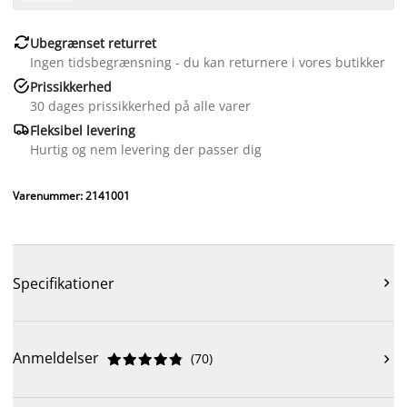

Ubegrænset returret
Ingen tidsbegrænsning - du kan returnere i vores butikker

Prissikkerhed
30 dages prissikkerhed på alle varer

Fleksibel levering
Hurtig og nem levering der passer dig
Varenummer: 2141001
Specifikationer

Anmeldelser
(
70
)










