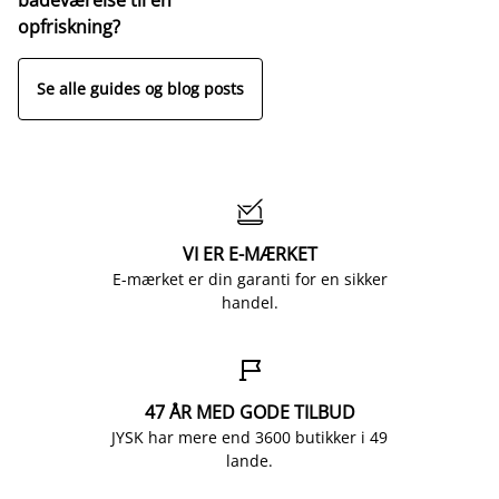
opfriskning?
Se alle guides og blog posts

VI ER E-MÆRKET
E-mærket er din garanti for en sikker
handel.

47 ÅR MED GODE TILBUD
JYSK har mere end 3600 butikker i 49
lande.