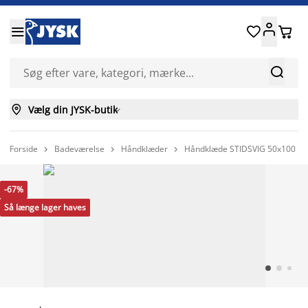






Vælg din JYSK-butik

Forside
Badeværelse
Håndklæder
Håndklæde STIDSVIG 50x100 h



-67%
Så længe lager haves