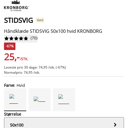
STIDSVIG
Gold
Håndklæde STIDSVIG 50x100 hvid KRONBORG
(
70
)










-67%
25,-
/STK.
Laveste pris 30 dage: 74,95 /stk. (-67%)
Normalpris: 74,95 /stk.
Farve
: Hvid
Størrelse

50x100