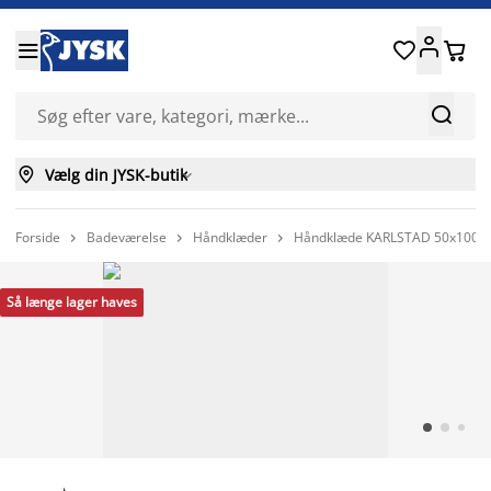






Vælg din JYSK-butik

Forside
Badeværelse
Håndklæder
Håndklæde KARLSTAD 50x100 pe



Så længe lager haves