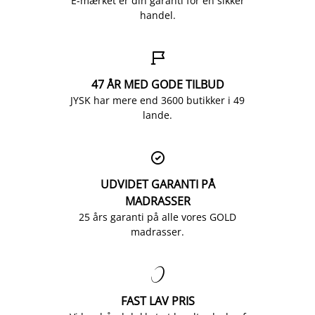
E-mærket er din garanti for en sikker
handel.

47 ÅR MED GODE TILBUD
JYSK har mere end 3600 butikker i 49
lande.

UDVIDET GARANTI PÅ
MADRASSER
25 års garanti på alle vores GOLD
madrasser.

FAST LAV PRIS