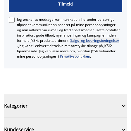
Tilmeld
Jeg ønsker at modtage kommunikation, herunder personligt
tilpasset kommunikation baseret på mine personoplysninger
og min adfærd, via e‑mail og tredjepartsmedier. Dette omfatter
inspiration, gode tilbud, nye lanceringer og kampagner inden
for hele JYSKs produktsortiment.
Salgs- og leveringsbetingelser
. Jeg kan til enhver tid trække mit samtykke tilbage på JYSKs
hjemmeside. Jeg kan læse mere om, hvordan JYSK behandler
mine personoplysninger, i
Privatlivspolitikken
.

Kategorier

Kundeservice