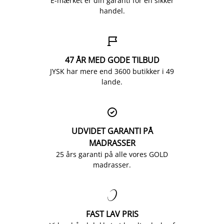
E-mærket er din garanti for en sikker
handel.

47 ÅR MED GODE TILBUD
JYSK har mere end 3600 butikker i 49
lande.

UDVIDET GARANTI PÅ
MADRASSER
25 års garanti på alle vores GOLD
madrasser.

FAST LAV PRIS