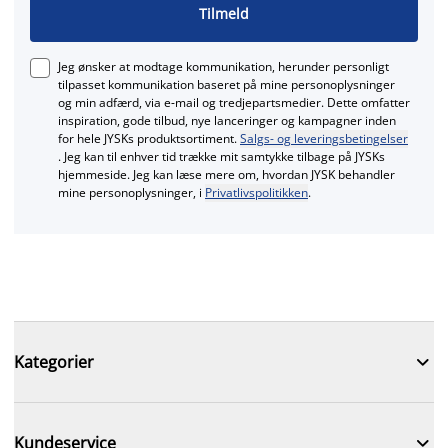
Tilmeld
Jeg ønsker at modtage kommunikation, herunder personligt
tilpasset kommunikation baseret på mine personoplysninger
og min adfærd, via e‑mail og tredjepartsmedier. Dette omfatter
inspiration, gode tilbud, nye lanceringer og kampagner inden
for hele JYSKs produktsortiment.
Salgs- og leveringsbetingelser
. Jeg kan til enhver tid trække mit samtykke tilbage på JYSKs
hjemmeside. Jeg kan læse mere om, hvordan JYSK behandler
mine personoplysninger, i
Privatlivspolitikken
.

Kategorier

Kundeservice