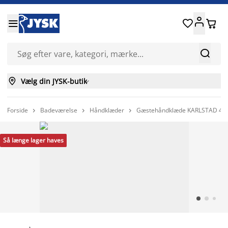






Vælg din JYSK-butik

Forside
Badeværelse
Håndklæder
Gæstehåndklæde KARLSTAD 40x



Så længe lager haves