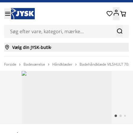






Vælg din JYSK-butik

Forside
Badeværelse
Håndklæder
Badehåndklæde VILSHULT 70x14


