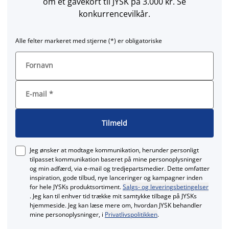
om et gavekort til JYSK på 3.000 kr. Se
konkurrencevilkår.
Alle felter markeret med stjerne (*) er obligatoriske
Fornavn
E-mail
*
Tilmeld
Jeg ønsker at modtage kommunikation, herunder personligt
tilpasset kommunikation baseret på mine personoplysninger
og min adfærd, via e‑mail og tredjepartsmedier. Dette omfatter
inspiration, gode tilbud, nye lanceringer og kampagner inden
for hele JYSKs produktsortiment.
Salgs- og leveringsbetingelser
. Jeg kan til enhver tid trække mit samtykke tilbage på JYSKs
hjemmeside. Jeg kan læse mere om, hvordan JYSK behandler
mine personoplysninger, i
Privatlivspolitikken
.