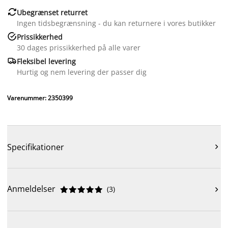

Ubegrænset returret
Ingen tidsbegrænsning - du kan returnere i vores butikker

Prissikkerhed
30 dages prissikkerhed på alle varer

Fleksibel levering
Hurtig og nem levering der passer dig
Varenummer: 2350399
Specifikationer

Anmeldelser
(
3
)










