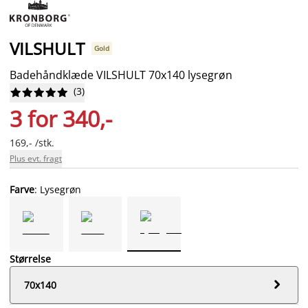
VILSHULT
Gold
Badehåndklæde VILSHULT 70x140 lysegrøn
(
3
)










3 for 340,-
169,- /stk.
Plus evt. fragt
Farve
: Lysegrøn
Størrelse

70x140