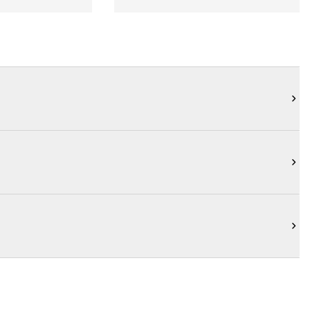


