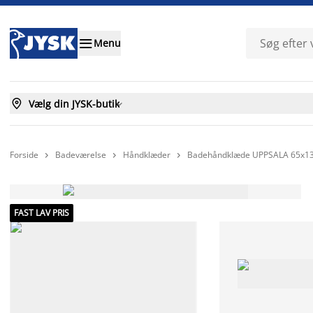

Menu

Vælg din JYSK-butik

Forside
Badeværelse
Håndklæder
Badehåndklæde UPPSALA 65x13



FAST LAV PRIS