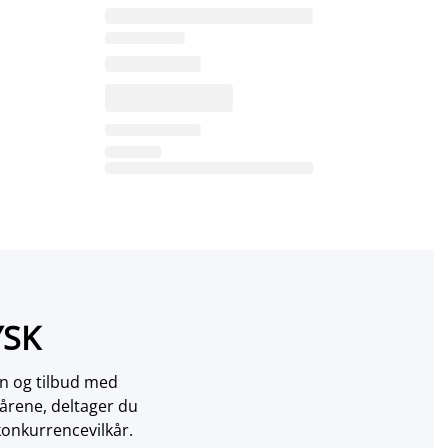
YSK
on og tilbud med
årene, deltager du
konkurrencevilkår.