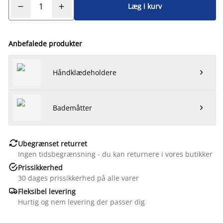
Læg i kurv
Anbefalede produkter
Håndklædeholdere

Bademåtter


Ubegrænset returret
Ingen tidsbegrænsning - du kan returnere i vores butikker

Prissikkerhed
30 dages prissikkerhed på alle varer

Fleksibel levering
Hurtig og nem levering der passer dig