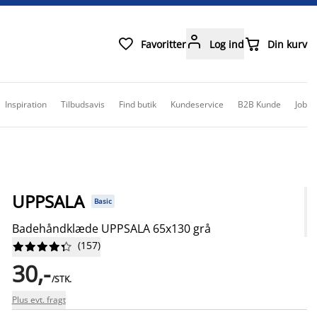



Favoritter
Log ind
Din kurv
Inspiration
Tilbudsavis
Find butik
Kundeservice
B2B Kunde
Job
UPPSALA
Basic
Badehåndklæde UPPSALA 65x130 grå
(
157
)










30,-
/STK.
Plus evt. fragt