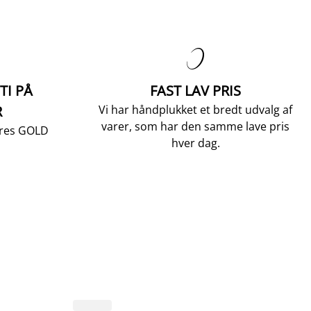

TI PÅ
FAST LAV PRIS
R
Vi har håndplukket et bredt udvalg af
varer, som har den samme lave pris
vores GOLD
hver dag.