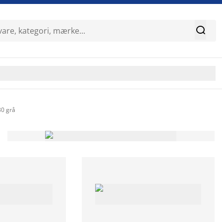

0 grå