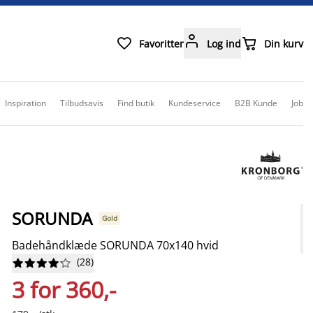



Favoritter
Log ind
Din kurv
Inspiration
Tilbudsavis
Find butik
Kundeservice
B2B Kunde
Job
SORUNDA
Gold
Badehåndklæde SORUNDA 70x140 hvid
(
28
)










3 for 360,-