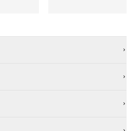



