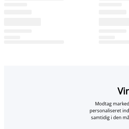
Vi
Modtag markedsf
personaliseret in
samtidig i den må